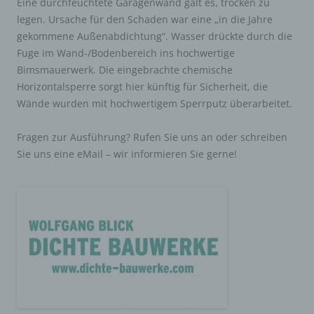
Eine durchfeuchtete Garagenwand galt es, trocken zu
(ISP) der betroffenen Person vergebene IP-
legen. Ursache für den Schaden war eine „in die Jahre
Adresse mitprotokolliert. Diese Speicherung der
gekommene Außenabdichtung“. Wasser drückte durch die
IP-Adresse erfolgt aus Sicherheitsgründen und für
Fuge im Wand-/Bodenbereich ins hochwertige
den Fall, dass die betroffene Person durch einen
abgegebenen Kommentar die Rechte Dritter
Bimsmauerwerk. Die eingebrachte chemische
verletzt oder rechtswidrige Inhalte postet. Die
Horizontalsperre sorgt hier künftig für Sicherheit, die
Speicherung dieser personenbezogenen Daten
Wände wurden mit hochwertigem Sperrputz überarbeitet.
erfolgt daher im eigenen Interesse des für die
Verarbeitung Verantwortlichen, damit sich dieser
Fragen zur Ausführung? Rufen Sie uns an oder schreiben
im Falle einer Rechtsverletzung gegebenenfalls
exkulpieren könnte. Es erfolgt keine Weitergabe
Sie uns eine eMail – wir informieren Sie gerne!
dieser erhobenen personenbezogenen Daten an
Dritte, sofern eine solche Weitergabe nicht
gesetzlich vorgeschrieben ist oder der
Rechtsverteidigung des für die Verarbeitung
Verantwortlichen dient.
Gravatar
Bei Kommentaren wird auf den Gravatar Service von
Auttomatic zurückgegriffen. Gravatar gleicht Ihre Email-
Adresse ab und bildet – sofern Sie dort registriert sind –
Ihr Avatar-Bild neben dem Kommentar ab. Sollten Sie