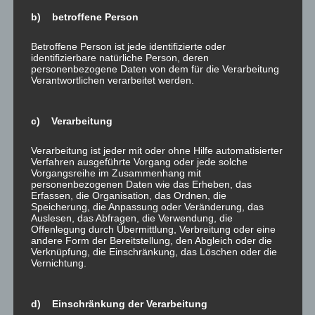
b) betroffene Person
Betroffene Person ist jede identifizierte oder
identifizierbare natürliche Person, deren
personenbezogene Daten von dem für die Verarbeitung
Verantwortlichen verarbeitet werden.
c) Verarbeitung
Verarbeitung ist jeder mit oder ohne Hilfe automatisierter
Verfahren ausgeführte Vorgang oder jede solche
Vorgangsreihe im Zusammenhang mit
personenbezogenen Daten wie das Erheben, das
Zur Lösung eines Schimmelproblems wurde ich zu einer
Erfassen, die Organisation, das Ordnen, die
Speicherung, die Anpassung oder Veränderung, das
hochwertigen Immobilie in Daun gerufen. Die Ursache war
Auslesen, das Abfragen, die Verwendung, die
schnell gefunden – die nötigen Arbeiten wurden zeitnah
Offenlegung durch Übermittlung, Verbreitung oder eine
andere Form der Bereitstellung, den Abgleich oder die
ausgeführt. Wirtschaftlich und dennoch nachhaltig
Verknüpfung, die Einschränkung, das Löschen oder die
konnten die geschädigten Räume instandgesetzt werden.
Vernichtung.
Fragen zur Ausführung? Rufen Sie uns an oder schreiben
d) Einschränkung der Verarbeitung
Sie uns eine
eMail
– wir informieren Sie gerne!