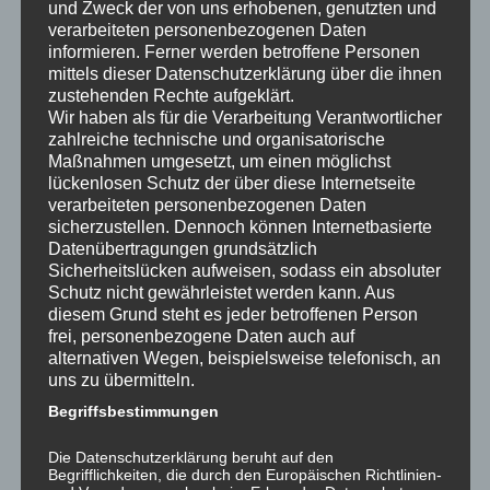
und Zweck der von uns erhobenen, genutzten und
Konzept
verarbeiteten personenbezogenen Daten
Putzarbeiten
informieren. Ferner werden betroffene Personen
mittels dieser Datenschutzerklärung über die ihnen
zustehenden Rechte aufgeklärt.
Wir haben als für die Verarbeitung Verantwortlicher
zahlreiche technische und organisatorische
Maßnahmen umgesetzt, um einen möglichst
lückenlosen Schutz der über diese Internetseite
verarbeiteten personenbezogenen Daten
sicherzustellen. Dennoch können Internetbasierte
Datenübertragungen grundsätzlich
Sicherheitslücken aufweisen, sodass ein absoluter
Schutz nicht gewährleistet werden kann. Aus
diesem Grund steht es jeder betroffenen Person
frei, personenbezogene Daten auch auf
alternativen Wegen, beispielsweise telefonisch, an
uns zu übermitteln.
Begriffsbestimmungen
Der bislang ungenutzte Keller eines Altbaus in Rheinnähe
wurde durch Einbau eines hochwertigen Sperrputzsystems
Die Datenschutzerklärung beruht auf den
optimiert. Die nötigen Arbeiten waren innerhalb weniger
Begrifflichkeiten, die durch den Europäischen Richtlinien-