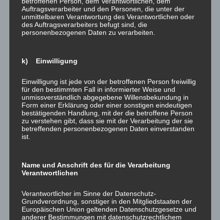
betroffenen Person, dem Verantwortlichen, dem
Auftragsverarbeiter und den Personen, die unter der
unmittelbaren Verantwortung des Verantwortlichen oder
des Auftragsverarbeiters befugt sind, die
personenbezogenen Daten zu verarbeiten.
Nach einem über längere Zeit nicht erkannten
Installationsschaden zeigte die Einliegerwohnung
k) Einwilligung
dauerhaft Schimmelbildung. Nach gründlicher Analyse der
Gegebenheiten vor Ort führten wir sorgfältig alle
Einwilligung ist jede von der betroffenen Person freiwillig
für den bestimmten Fall in informierter Weise und
erforderlichen Maßnahmen durch. Stets in Abstimmung
unmissverständlich abgegebene Willensbekundung in
mit einem vor Ort tätigen Heizungs- und Sanitärbetrieb. So
Form einer Erklärung oder einer sonstigen eindeutigen
bestätigenden Handlung, mit der die betroffene Person
wurde konsequent die energetische Optimierung der
zu verstehen gibt, dass sie mit der Verarbeitung der sie
Bausubstanz mit der Heiztechnik in optimalen Einklang
betreffenden personenbezogenen Daten einverstanden
ist.
gebracht.
Fragen zur Ausführung? Rufen Sie uns an oder schreiben
Name und Anschrift des für die Verarbeitung
Verantwortlichen
Sie uns eine
eMail
– wir informieren Sie gerne!
Verantwortlicher im Sinne der Datenschutz-
Grundverordnung, sonstiger in den Mitgliedstaaten der
Europäischen Union geltenden Datenschutzgesetze und
anderer Bestimmungen mit datenschutzrechtlichem