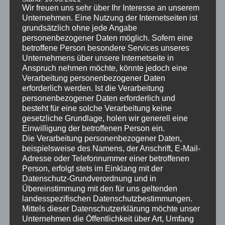
der Hausverwaltung wurden hier Schimmelschäden
Wir freuen uns sehr über Ihr Interesse an unserem
instandgesetzt, die aufgrund von Planungsfehlern bei der
Unternehmen. Eine Nutzung der Internetseiten ist
grundsätzlich ohne jede Angabe
Hauserstellung entstanden sind. Mit hochwertigen
personenbezogener Daten möglich. Sofern eine
Kalksystemen konnte Bausubstanz optimiert werden.
betroffene Person besondere Services unseres
Unternehmens über unsere Internetseite in
Fragen zur Ausführung? Rufen Sie uns an oder schreiben
Anspruch nehmen möchte, könnte jedoch eine
Sie uns eine
eMail
– wir informieren Sie gerne!
Verarbeitung personenbezogener Daten
erforderlich werden. Ist die Verarbeitung
personenbezogener Daten erforderlich und
besteht für eine solche Verarbeitung keine
gesetzliche Grundlage, holen wir generell eine
Einwilligung der betroffenen Person ein.
Die Verarbeitung personenbezogener Daten,
beispielsweise des Namens, der Anschrift, E-Mail-
Adresse oder Telefonnummer einer betroffenen
Person, erfolgt stets im Einklang mit der
Datenschutz-Grundverordnung und in
Übereinstimmung mit den für uns geltenden
Juni 2023 – Sanierung eines Altbaukellers in Boppard
landesspezifischen Datenschutzbestimmungen.
Mittels dieser Datenschutzerklärung möchte unser
Unternehmen die Öffentlichkeit über Art, Umfang
Analyse