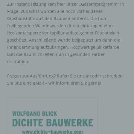
Zur Instandsetzung kam hier unser „Gesamtprogramm“ in
Ferner berichtigt oder löscht der für die
Verarbeitung Verantwortliche personenbezogene
Frage. Zunächst wurden alle noch vorhandenen
Daten auf Wunsch oder Hinweis der betroffenen
Gipsbaustoffe aus den Räumen entfernt. Die nun
Person, soweit dem keine gesetzlichen
freiliegenden Wände wurden durch einbringen einer
Aufbewahrungspflichten entgegenstehen. Die
Horizontalsperre vor kapillar aufsteigender Feuchtigkeit
Gesamtheit der Mitarbeiter des für die Verarbeitung
geschützt. Anschließend wurde beigeputzt um dann die
Verantwortlichen stehen der betroffenen Person in
diesem Zusammenhang als Ansprechpartner zur
Innendämmung aufzubringen. Hochwertige Silikatfarbe
Verfügung.
läßt die Räumlichkeiten nun in gesunden Farben
Kontaktmöglichkeit über die Internetseite
erstrahlen.
Die Internetseite enthält aufgrund von gesetzlichen
Fragen zur Ausführung? Rufen Sie uns an oder schreiben
Vorschriften Angaben, die eine schnelle elektronische
Sie uns eine eMail – wir informieren Sie gerne!
Kontaktaufnahme zu unserem Unternehmen sowie eine
unmittelbare Kommunikation mit uns ermöglichen, was
ebenfalls eine allgemeine Adresse der sogenannten
elektronischen Post (E-Mail-Adresse) umfasst. Sofern
eine betroffene Person per E-Mail oder über ein
Kontaktformular den Kontakt mit dem für die
Verarbeitung Verantwortlichen aufnimmt, werden die von
der betroffenen Person übermittelten
personenbezogenen Daten automatisch gespeichert.
Solche auf freiwilliger Basis von einer betroffenen
Person an den für die Verarbeitung Verantwortlichen