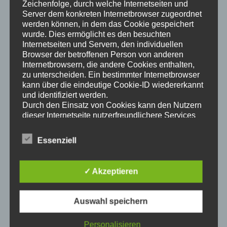
Zeichenfolge, durch welche Internetseiten und
Server dem konkreten Internetbrowser zugeordnet
werden können, in dem das Cookie gespeichert
In einem künftigen Ladenlokal wurde von uns, während
wurde. Dies ermöglicht es den besuchten
von anderen Unternehmen weitere Gewerke ausgeführt
Internetseiten und Servern, den individuellen
wurden, zur nachhaltigen Trocknung eine chemische
Browser der betroffenen Person von anderen
Internetbrowsern, die andere Cookies enthalten,
Horizontalsperre eingebracht. Trotz des recht
zu unterscheiden. Ein bestimmter Internetbrowser
eingeschränkten „Zeitfensters“ wurde die Maßnahme
kann über die eindeutige Cookie-ID wiedererkannt
gewohnt zuverlässig ausgeführt und der Bauherrin
und identifiziert werden.
übergeben.
Durch den Einsatz von Cookies kann den Nutzern
dieser Internetseite nutzerfreundlichere Services
bereitstellen, die ohne die Cookie-Setzung nicht
Fragen zur Ausführung? Rufen Sie uns an oder schreiben
möglich wären.
Sie uns eine
eMail
– wir informieren Sie gerne!
Essenziell
Mittels eines Cookies können die Informationen
und Angebote auf unserer Internetseite im Sinne
des Benutzers optimiert werden. Cookies
✓ Akzeptieren
ermöglichen uns, wie bereits erwähnt, die
Benutzer unserer Internetseite wiederzuerkennen.
Zweck dieser Wiedererkennung ist es, den
Auswahl speichern
Nutzern die Verwendung unserer Internetseite zu
erleichtern. Der Benutzer einer Internetseite, die
Personalisieren
Cookies verwendet, muss beispielsweise nicht bei