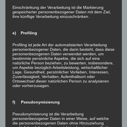
Einschränkung der Verarbeitung ist die Markierung
gespeicherter personenbezogener Daten mit dem Ziel,
ihre künftige Verarbeitung einzuschränken.
e) Profiling
Profiling ist jede Art der automatisierten Verarbeitung
personenbezogener Daten, die darin besteht, dass diese
April 2023 – Bodensanierung im Lager eines Weingutes in
personenbezogenen Daten verwendet werden, um
bestimmte persönliche Aspekte, die sich auf eine
Hatzenport
natürliche Person beziehen, zu bewerten, insbesondere,
um Aspekte bezüglich Arbeitsleistung, wirtschaftlicher
Lage, Gesundheit, persönlicher Vorlieben, Interessen,
Konzept
Zuverlässigkeit, Verhalten, Aufenthaltsort oder
Bodenausgleich
Ortswechsel dieser natürlichen Person zu analysieren
oder vorherzusagen.
Industriebodenbeschichtung
f) Pseudonymisierung
Pseudonymisierung ist die Verarbeitung
personenbezogener Daten in einer Weise, auf welche
die personenbezogenen Daten ohne Hinzuziehung