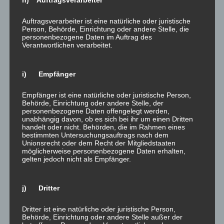
Auftragsverarbeiter ist eine natürliche oder juristische
Person, Behörde, Einrichtung oder andere Stelle, die
personenbezogene Daten im Auftrag des
Verantwortlichen verarbeitet.
März 2023 – Kernsanierung eine Mietwohnung in Uersfeld
i) Empfänger
Analyse
Konzept
Empfänger ist eine natürliche oder juristische Person,
Schimmelsanierung
Behörde, Einrichtung oder andere Stelle, der
personenbezogene Daten offengelegt werden,
chemische Horizontalsperre
unabhängig davon, ob es sich bei ihr um einen Dritten
Innendämmung
handelt oder nicht. Behörden, die im Rahmen eines
bestimmten Untersuchungsauftrags nach dem
Putzarbeiten
Unionsrecht oder dem Recht der Mitgliedstaaten
Malerarbeiten
möglicherweise personenbezogene Daten erhalten,
gelten jedoch nicht als Empfänger.
j) Dritter
Dritter ist eine natürliche oder juristische Person,
Behörde, Einrichtung oder andere Stelle außer der