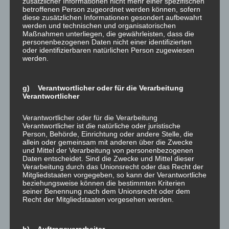
zusätzlicher Informationen nicht mehr einer spezifischen
betroffenen Person zugeordnet werden können, sofern
diese zusätzlichen Informationen gesondert aufbewahrt
werden und technischen und organisatorischen
Maßnahmen unterliegen, die gewährleisten, dass die
personenbezogenen Daten nicht einer identifizierten
oder identifizierbaren natürlichen Person zugewiesen
werden.
In zeitlicher Abstimmung mit dem Weinbaubetrieb
brachten wir hier im Flaschenlager eine hochwertige
g) Verantwortlicher oder für die Verarbeitung
Verantwortlicher
Industriebodenbeschichtung auf. Der spürbar „in die Jahre
gekommene“ Betonboden wurde gründlich vorbereitet,
Verantwortlicher oder für die Verarbeitung
anschließend eine schnell trocknende Ausgleichsmasse
Verantwortlicher ist die natürliche oder juristische
Person, Behörde, Einrichtung oder andere Stelle, die
ausgeführt. Pünktlich, innerhalb von nur vier Tagen,
allein oder gemeinsam mit anderen über die Zwecke
konnte die Fläche vollständig nutzbar übergeben werden.
und Mittel der Verarbeitung von personenbezogenen
Daten entscheidet. Sind die Zwecke und Mittel dieser
Verarbeitung durch das Unionsrecht oder das Recht der
Fragen zur Ausführung? Rufen Sie uns an oder schreiben
Mitgliedstaaten vorgegeben, so kann der Verantwortliche
beziehungsweise können die bestimmten Kriterien
Sie uns eine
eMail
– wir informieren Sie gerne!
seiner Benennung nach dem Unionsrecht oder dem
Recht der Mitgliedstaaten vorgesehen werden.
h) Auftragsverarbeiter