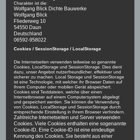
Charakter ist die:
Wolfgang Blick Dichte Bauwerke
Wolfgang Blick
Fliederweg 10
54550 Daun
Deutschland
06592-958022
Februar 2023 – Trockenlegung einer gewerblichen
Cookies / SessionStorage / LocalStorage
Immobilie in Koblenz
Die Internetseiten verwenden teilweise so genannte
Cookies, LocalStorage und SessionStorage. Dies dient
Analyse
dazu, unser Angebot nutzerfreundlicher, effektiver und
Konzept
sicherer zu machen. Local Storage und SessionStorage
ist eine Technologie, mit welcher ihr Browser Daten auf
chemische Horizontalsperre
Ihrem Computer oder mobilen Gerät abspeichert.
Cookies sind Textdateien, welche über einen
Internetbrowser auf einem Computersystem abgelegt
und gespeichert werden. Sie können die Verwendung
von Cookies, LocalStorage und SessionStorage durch
entsprechende Einstellung in Ihrem Browser verhindern.
Zahlreiche Internetseiten und Server verwenden
Cookies. Viele Cookies enthalten eine sogenannte
Cookie-ID. Eine Cookie-ID ist eine eindeutige
Kennung des Cookies. Sie besteht aus einer