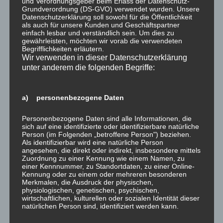
Tage ausgeführt – nun können die Räume einer
und Verordnungsgeber beim Erlass der Datenschutz-
Grundverordnung (DS-GVO) verwendet wurden. Unsere
hochwertigen Nutzung zugeführt werden.
Datenschutzerklärung soll sowohl für die Öffentlichkeit
als auch für unsere Kunden und Geschäftspartner
einfach lesbar und verständlich sein. Um dies zu
Fragen zur Ausführung? Rufen Sie uns an oder schreiben
gewährleisten, möchten wir vorab die verwendeten
Sie uns eine
eMail
– wir informieren Sie gerne!
Begrifflichkeiten erläutern.
Wir verwenden in dieser Datenschutzerklärung
unter anderem die folgenden Begriffe:
a) personenbezogene Daten
Personenbezogene Daten sind alle Informationen, die
sich auf eine identifizierte oder identifizierbare natürliche
Person (im Folgenden „betroffene Person") beziehen.
Als identifizierbar wird eine natürliche Person
Mai 2023 – Schimmelsanierung in einem
angesehen, die direkt oder indirekt, insbesondere mittels
Mehrfamilienhaus in Daun
Zuordnung zu einer Kennung wie einem Namen, zu
einer Kennnummer, zu Standortdaten, zu einer Online-
Kennung oder zu einem oder mehreren besonderen
Konzept
Merkmalen, die Ausdruck der physischen,
physiologischen, genetischen, psychischen,
Schimmelsanierung
wirtschaftlichen, kulturellen oder sozialen Identität dieser
Putzarbeiten
natürlichen Person sind, identifiziert werden kann.
Malerarbeiten