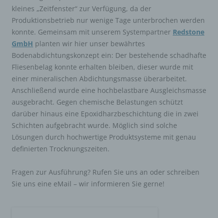
kleines „Zeitfenster“ zur Verfügung, da der
Produktionsbetrieb nur wenige Tage unterbrochen werden
a) Recht auf Bestätigung
konnte. Gemeinsam mit unserem Systempartner
Redstone
GmbH
planten wir hier unser bewährtes
Jede betroffene Person hat das vom Europäischen
Bodenabdichtungskonzept ein: Der bestehende schadhafte
Richtlinien- und Verordnungsgeber eingeräumte Recht,
Fliesenbelag konnte erhalten bleiben, dieser wurde mit
von dem für die Verarbeitung Verantwortlichen eine
Bestätigung darüber zu verlangen, ob sie betreffende
einer mineralischen Abdichtungsmasse überarbeitet.
personenbezogene Daten verarbeitet werden. Möchte
Anschließend wurde eine hochbelastbare Ausgleichsmasse
eine betroffene Person dieses Bestätigungsrecht in
Anspruch nehmen, kann sie sich hierzu jederzeit an
ausgebracht. Gegen chemische Belastungen schützt
einen Mitarbeiter des für die Verarbeitung
darüber hinaus eine Epoxidharzbeschichtung die in zwei
Verantwortlichen wenden.
Schichten aufgebracht wurde. Möglich sind solche
Lösungen durch hochwertige Produktsysteme mit genau
b) Recht auf Auskunft
definierten Trocknungszeiten.
Jede von der Verarbeitung personenbezogener Daten
betroffene Person hat das vom Europäischen
Fragen zur Ausführung? Rufen Sie uns an oder schreiben
Richtlinien- und Verordnungsgeber gewährte Recht,
Sie uns eine eMail – wir informieren Sie gerne!
jederzeit von dem für die Verarbeitung Verantwortlichen
unentgeltliche Auskunft über die zu seiner Person
gespeicherten personenbezogenen Daten und eine
Kopie dieser Auskunft zu erhalten. Ferner hat der
Europäische Richtlinien- und Verordnungsgeber der