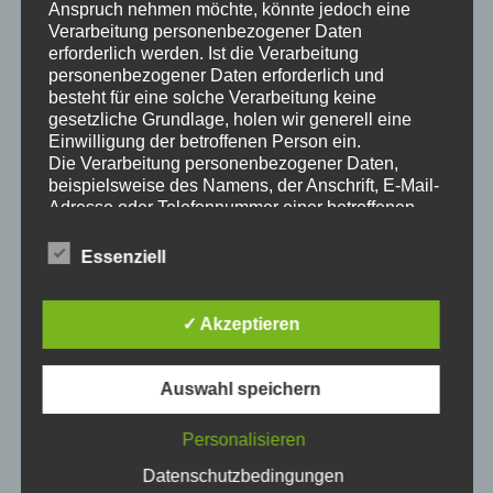
deutsches
Anspruch nehmen möchte, könnte jedoch eine
Markenpro
Verarbeitung personenbezogener Daten
erforderlich werden. Ist die Verarbeitung
dukt,
personenbezogener Daten erforderlich und
konsequen
besteht für eine solche Verarbeitung keine
t ökologisch, lösemittelfrei, abtönbar, extrem
gesetzliche Grundlage, holen wir generell eine
diffusionsoffen (kalkbasiert)
Einwilligung der betroffenen Person ein.
Die Verarbeitung personenbezogener Daten,
beispielsweise des Namens, der Anschrift, E-Mail-
Teilen mit:
Adresse oder Telefonnummer einer betroffenen
Person, erfolgt stets im Einklang mit der
Datenschutz-Grundverordnung und in
Essenziell
Übereinstimmung mit den für uns geltenden
Gefällt mir:
landesspezifischen Datenschutzbestimmungen.
Mittels dieser Datenschutzerklärung möchte unser
✓ Akzeptieren
Unternehmen die Öffentlichkeit über Art, Umfang
und Zweck der von uns erhobenen, genutzten und
verarbeiteten personenbezogenen Daten
Auswahl speichern
informieren. Ferner werden betroffene Personen
mittels dieser Datenschutzerklärung über die ihnen
Personalisieren
zustehenden Rechte aufgeklärt.
Wir haben als für die Verarbeitung Verantwortlicher
Datenschutzbedingungen