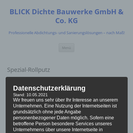
Zum
Inhalt
BLICK Dichte Bauwerke GmbH &
springen
Co. KG
Professionelle Abdichtungs- und Sanierungslösungen – nach Maß!
Menü
Spezial-Rollputz
Auf
Datenschutzerklärung
Calciumsili
Stand: 10.05.2021
kat-Platten
Wir freuen uns sehr über Ihr Interesse an unserem
abgestimm
Unternehmen. Eine Nutzung der Internetseiten ist
grundsätzlich ohne jede Angabe
er Rollputz
personenbezogener Daten möglich. Sofern eine
mit feiner
betroffene Person besondere Services unseres
Körnung,
Unternehmens über unsere Internetseite in