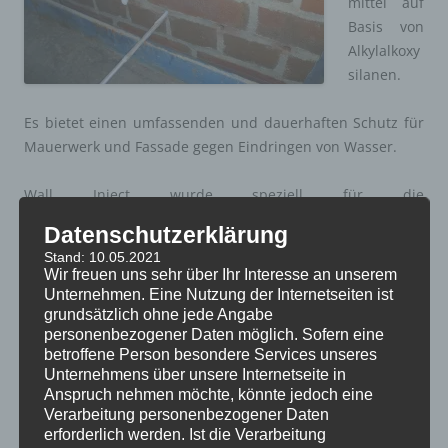
mittel auf
Basis von
Alkylalkoxy
silanen.
Es bietet einen umfassenden und dauerhaften Schutz für
Mauerwerk und Fassade gegen Eindringen von Wasser.
Wall Inject wurde speziell für die
Mauerwerkstrockenlegung mittels druckloser
Datenschutzerklärung
Bohrlochinjektion sowie zur Anwendung auf mineralischen
Stand: 10.05.2021
Baustoffoberflächen entwickelt.
Wir freuen uns sehr über Ihr Interesse an unserem
Unternehmen. Eine Nutzung der Internetseiten ist
Darüber hinaus schützt Wall Inject das Mauerwerk vor
grundsätzlich ohne jede Angabe
personenbezogener Daten möglich. Sofern eine
Ausblühungen, Zerstörung durch wasserlösliche
betroffene Person besondere Services unseres
Schadstoffe, Frost-schäden und vor Befall durch
Unternehmens über unsere Internetseite in
Mikroorganismen.
Anspruch nehmen möchte, könnte jedoch eine
Verarbeitung personenbezogener Daten
Die bauphysikalischen Eigenschaften, vor allem die
erforderlich werden. Ist die Verarbeitung