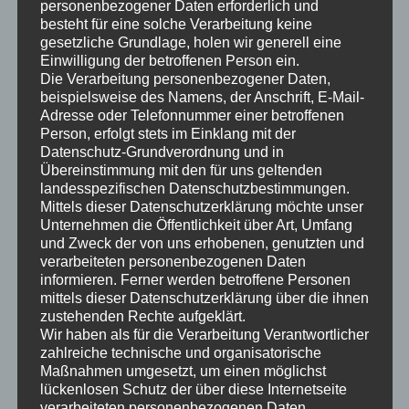
personenbezogener Daten erforderlich und
Wasserdampfdurchlässigkeit (sd-Wert), werden kaum
besteht für eine solche Verarbeitung keine
beeinflusst und das optische Erscheinungsbild bleibt
gesetzliche Grundlage, holen wir generell eine
erhalten.
Einwilligung der betroffenen Person ein.
Die Verarbeitung personenbezogener Daten,
Wall Inject ist keine Flüssigkeit, sondern eine hochviskose
beispielsweise des Namens, der Anschrift, E-Mail-
Adresse oder Telefonnummer einer betroffenen
Creme mit folgenden charakteristischen Eigenschaften:
Person, erfolgt stets im Einklang mit der
Datenschutz-Grundverordnung und in
tropffreie Auftragung und somit problemloses Über-
Übereinstimmung mit den für uns geltenden
Kopf-Arbeiten
landesspezifischen Datenschutzbestimmungen.
hohe Wirkstoffkonzentration (ca. 80 %)
Mittels dieser Datenschutzerklärung möchte unser
Unternehmen die Öffentlichkeit über Art, Umfang
alkalistabil
und Zweck der von uns erhobenen, genutzten und
nicht filmbildend
verarbeiteten personenbezogenen Daten
sehr hohes Spreitungsvermögen innerhalb des
informieren. Ferner werden betroffene Personen
Mauerwerkgefüges
mittels dieser Datenschutzerklärung über die ihnen
extrem hohe Eindringtiefe durch die lange Verweilzeit
zustehenden Rechte aufgeklärt.
Wir haben als für die Verarbeitung Verantwortlicher
der Creme auf der Baustoffoberfläche
zahlreiche technische und organisatorische
verlustfreier Auftrag in einem Arbeitsgang ohne
Maßnahmen umgesetzt, um einen möglichst
Materialabfluss
lückenlosen Schutz der über diese Internetseite
sehr gute Pump- und Dosierbarkeit
verarbeiteten personenbezogenen Daten