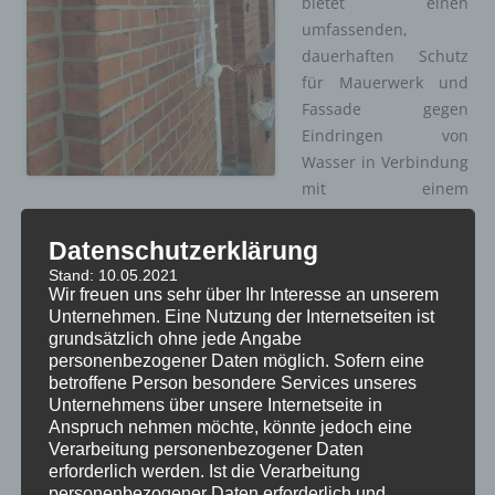
bietet einen
umfassenden,
dauerhaften Schutz
für Mauerwerk und
Fassade gegen
Eindringen von
Wasser in Verbindung
mit einem
ausgeprägten Wasser-Abperleffekt. Darüber hinaus schützt
Wall Protect das Mauerwerk vor Ausblühungen, Zerstörung
Datenschutzerklärung
durch wasserlösliche Schadstoffe, Frostschäden und vor
Stand: 10.05.2021
Befall durch Mikroorganismen.
Wir freuen uns sehr über Ihr Interesse an unserem
Unternehmen. Eine Nutzung der Internetseiten ist
grundsätzlich ohne jede Angabe
Die bauphysikalischen Eigenschaften, vor allem die
personenbezogener Daten möglich. Sofern eine
Wasserdampfdurchlässigkeit (sd-Wert), werden kaum
betroffene Person besondere Services unseres
beeinflusst und das optische Erscheinungsbild bleibt
Unternehmens über unsere Internetseite in
erhalten.
Anspruch nehmen möchte, könnte jedoch eine
Verarbeitung personenbezogener Daten
erforderlich werden. Ist die Verarbeitung
personenbezogener Daten erforderlich und