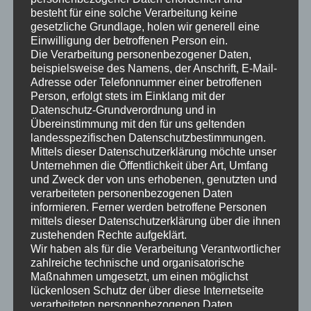
besteht für eine solche Verarbeitung keine
gesetzliche Grundlage, holen wir generell eine
Einwilligung der betroffenen Person ein.
Die Verarbeitung personenbezogener Daten,
beispielsweise des Namens, der Anschrift, E-Mail-
Adresse oder Telefonnummer einer betroffenen
Wall Protect ist eine hochviskose Creme mit folgenden
Person, erfolgt stets im Einklang mit der
charakteristischen Eigenschaften:
Datenschutz-Grundverordnung und in
Übereinstimmung mit den für uns geltenden
landesspezifischen Datenschutzbestimmungen.
tropffreie Auftragung und somit problemloses Über-
Mittels dieser Datenschutzerklärung möchte unser
Kopf-Arbeiten
Unternehmen die Öffentlichkeit über Art, Umfang
wasser- und Lösemittelfrei
und Zweck der von uns erhobenen, genutzten und
hohe Wirkstoffkonzentration
verarbeiteten personenbezogenen Daten
alkalistabil
informieren. Ferner werden betroffene Personen
mittels dieser Datenschutzerklärung über die ihnen
nicht filmbildend
zustehenden Rechte aufgeklärt.
extrem hohe Eindringtiefe durch die lange Verweilzeit
Wir haben als für die Verarbeitung Verantwortlicher
der Creme auf der Baustoffoberfläche
zahlreiche technische und organisatorische
verlustfreier Auftrag in einem Arbeitsgang ohne
Maßnahmen umgesetzt, um einen möglichst
Materialabfluss
lückenlosen Schutz der über diese Internetseite
verarbeiteten personenbezogenen Daten
erzeugt einen starken Wasser-Abperleffekt