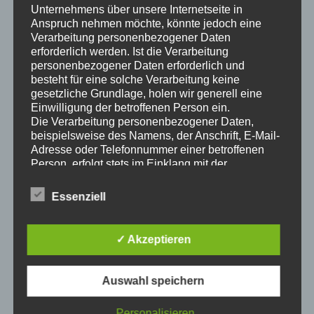
Bentoproof Injekt
Unternehmens über unsere Internetseite in
Anspruch nehmen möchte, könnte jedoch eine
PolyproofX 1
Verarbeitung personenbezogener Daten
erforderlich werden. Ist die Verarbeitung
personenbezogener Daten erforderlich und
PolyproofX 1 Injekt
besteht für eine solche Verarbeitung keine
gesetzliche Grundlage, holen wir generell eine
Polymer Quellpaste SX 100
Einwilligung der betroffenen Person ein.
Die Verarbeitung personenbezogener Daten,
beispielsweise des Namens, der Anschrift, E-Mail-
Adresse oder Telefonnummer einer betroffenen
Person, erfolgt stets im Einklang mit der
Teilen mit:
Datenschutz-Grundverordnung und in
Übereinstimmung mit den für uns geltenden
Essenziell
landesspezifischen Datenschutzbestimmungen.
Mittels dieser Datenschutzerklärung möchte unser
Gefällt mir:
Unternehmen die Öffentlichkeit über Art, Umfang
✓ Akzeptieren
und Zweck der von uns erhobenen, genutzten und
verarbeiteten personenbezogenen Daten
informieren. Ferner werden betroffene Personen
Auswahl speichern
mittels dieser Datenschutzerklärung über die ihnen
zustehenden Rechte aufgeklärt.
Personalisieren