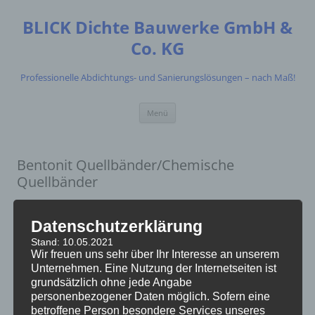
Zum
Inhalt
BLICK Dichte Bauwerke GmbH &
springen
Co. KG
Professionelle Abdichtungs- und Sanierungslösungen – nach Maß!
Menü
Bentonit Quellbänder/Chemische
Quellbänder
BentoproofX1
Datenschutzerklärung
Stand: 10.05.2021
Bentoproof black
Wir freuen uns sehr über Ihr Interesse an unserem
Unternehmen. Eine Nutzung der Internetseiten ist
Bentoproof black PLUS
grundsätzlich ohne jede Angabe
personenbezogener Daten möglich. Sofern eine
betroffene Person besondere Services unseres