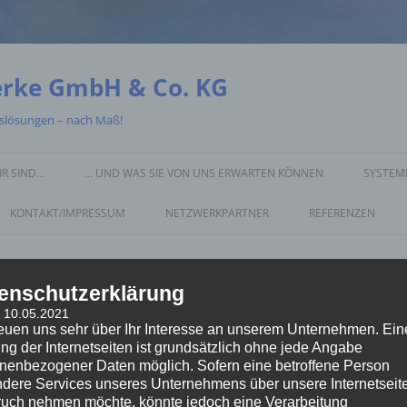
erke GmbH & Co. KG
gslösungen – nach Maß!
IR SIND…
… UND WAS SIE VON UNS ERWARTEN KÖNNEN
SYSTEME
KONTAKT/IMPRESSUM
NETZWERKPARTNER
REFERENZEN
enschutzerklärung
: 10.05.2021
reuen uns sehr über Ihr Interesse an unserem Unternehmen. Ein
SOTANO® Entfeuchtungsputz auf Microporenbasis i
ng der Internetseiten ist grundsätzlich ohne jede Angabe
eingestellt, dass ein Optimum an Entfeuchtungsleist
nenbezogener Daten möglich. Sofern eine betroffene Person
klassischen diffusionsoffenen Sanierputzen ist d
dere Services unseres Unternehmens über unsere Internetseite
Salzspeicher- oder Opferputz und lagert keine S
uch nehmen möchte, könnte jedoch eine Verarbeitung