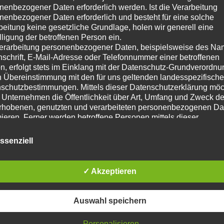
nenbezogener Daten erforderlich werden. Ist die Verarbeitung
hygroskopische Feuchtigkeit im Putzquerschnitt wird
nenbezogener Daten erforderlich und besteht für eine solche
hoher Feuchtigkeits- und Salzbelastung können die M
beitung keine gesetzliche Grundlage, holen wir generell eine
kristallisieren. Diese können von der Oberfläche ab
lligung der betroffenen Person ein.
abnehmender Feuchte kann der Putz mit einer Silika
erarbeitung personenbezogener Daten, beispielsweise des Na
wird die Verarbeitung auf Wandflächen die abtrocknen
nschrift, E-Mail-Adresse oder Telefonnummer einer betroffenen
n, erfolgt stets im Einklang mit der Datenschutz-Grundverordnu
erneuert werden muss, z. B. Kellerwände, die von 
n Übereinstimmung mit den für uns geltenden landesspezifisch
dauerhaft durchfeuchteten Wänden empfehlen wir da
schutzbestimmungen. Mittels dieser Datenschutzerklärung mö
 Unternehmen die Öffentlichkeit über Art, Umfang und Zweck de
rhobenen, genutzten und verarbeiteten personenbezogenen Da
mieren. Ferner werden betroffene Personen mittels dieser
schutzerklärung über die ihnen zustehenden Rechte aufgeklärt
aben als für die Verarbeitung Verantwortlicher zahlreiche techn
ssenziell
rganisatorische Maßnahmen umgesetzt, um einen möglichst
nlosen Schutz der über diese Internetseite verarbeiteten
nenbezogenen Daten sicherzustellen. Dennoch können
✓ Akzeptieren
netbasierte Datenübertragungen grundsätzlich Sicherheitslücke
isen, sodass ein absoluter Schutz nicht gewährleistet werden k
iesem Grund steht es jeder betroffenen Person frei,
Auswahl speichern
nenbezogene Daten auch auf alternativen Wegen, beispielswe
onisch, an uns zu übermitteln.
Personalisieren