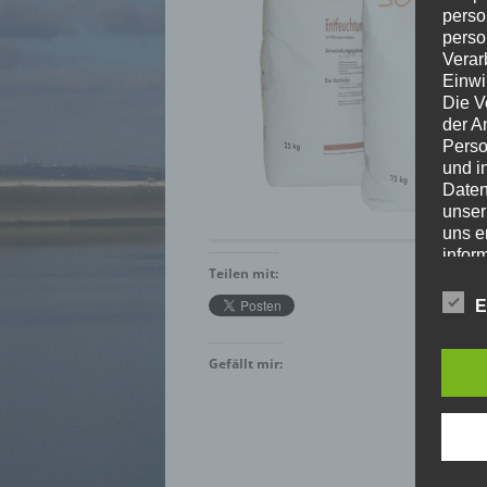
perso
perso
Verar
Einwi
Die V
der A
Perso
und i
Daten
unser
uns e
infor
Teilen mit:
Daten
Wir h
E
und o
lücke
perso
Gefällt mir:
Inter
aufwe
Aus d
perso
telef