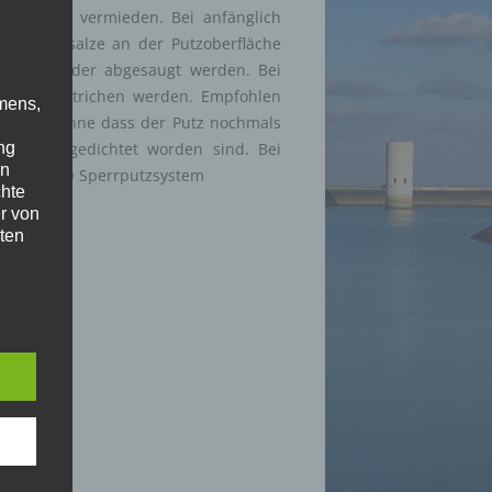
 hierdurch vermieden. Bei anfänglich
auerwerksalze an der Putzoberfläche
gebürstet oder abgesaugt werden. Bei
tfarbe gestrichen werden. Empfohlen
mens,
 sollen, ohne dass der Putz nochmals
ng
außen abgedichtet worden sind. Bei
en
s SOTANO® Sperrputzsystem
chte
r von
ten
.
ische
n
ann.
ise