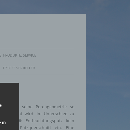
, PRODUKTE, SERVICE
TROCKENER KELLER
e
st durch seine Porengeometrie so
ung erreicht wird. Im Unterschied zu
er SOTANO® Entfeuchtungsputz kein
 in
alze im Putzquerschnitt ein. Eine