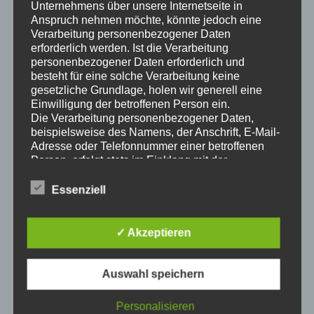
Unternehmens über unsere Internetseite in
Anspruch nehmen möchte, könnte jedoch eine
Verarbeitung personenbezogener Daten
erforderlich werden. Ist die Verarbeitung
personenbezogener Daten erforderlich und
Schreibe einen Kommentar
besteht für eine solche Verarbeitung keine
gesetzliche Grundlage, holen wir generell eine
Einwilligung der betroffenen Person ein.
Deine E-Mail-Adresse wird nicht veröffentlicht.
Erforderliche Felder sind mit
*
markiert
Die Verarbeitung personenbezogener Daten,
beispielsweise des Namens, der Anschrift, E-Mail-
Kommentar
*
Adresse oder Telefonnummer einer betroffenen
Person, erfolgt stets im Einklang mit der
Datenschutz-Grundverordnung und in
Übereinstimmung mit den für uns geltenden
Essenziell
landesspezifischen Datenschutzbestimmungen.
Mittels dieser Datenschutzerklärung möchte unser
Unternehmen die Öffentlichkeit über Art, Umfang
✓ Akzeptieren
und Zweck der von uns erhobenen, genutzten und
verarbeiteten personenbezogenen Daten
informieren. Ferner werden betroffene Personen
Auswahl speichern
mittels dieser Datenschutzerklärung über die ihnen
Name
zustehenden Rechte aufgeklärt.
Personalisieren