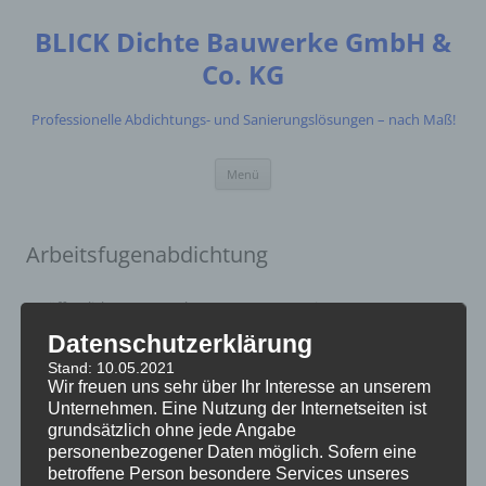
Zum
Inhalt
BLICK Dichte Bauwerke GmbH &
springen
Co. KG
Professionelle Abdichtungs- und Sanierungslösungen – nach Maß!
Menü
Arbeitsfugenabdichtung
Veröffentlicht
31. Dezember 2014
am
60 × 75
in
Arbeitsfugenabdichtung
.
Datenschutzerklärung
← Vorheriges
Nächstes →
Stand: 10.05.2021
Wir freuen uns sehr über Ihr Interesse an unserem
Unternehmen. Eine Nutzung der Internetseiten ist
grundsätzlich ohne jede Angabe
personenbezogener Daten möglich. Sofern eine
betroffene Person besondere Services unseres