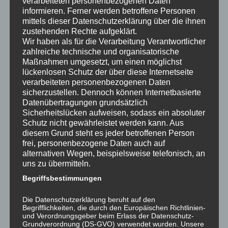
verarbeiteten personenbezogenen Daten
informieren. Ferner werden betroffene Personen
Deine E-Mail-Adresse wird nicht veröffentlicht.
Erforderliche Felder sind mit
*
markiert
mittels dieser Datenschutzerklärung über die ihnen
zustehenden Rechte aufgeklärt.
Kommentar
*
Wir haben als für die Verarbeitung Verantwortlicher
zahlreiche technische und organisatorische
Maßnahmen umgesetzt, um einen möglichst
lückenlosen Schutz der über diese Internetseite
verarbeiteten personenbezogenen Daten
sicherzustellen. Dennoch können Internetbasierte
Datenübertragungen grundsätzlich
Sicherheitslücken aufweisen, sodass ein absoluter
Schutz nicht gewährleistet werden kann. Aus
diesem Grund steht es jeder betroffenen Person
frei, personenbezogene Daten auch auf
Name
alternativen Wegen, beispielsweise telefonisch, an
uns zu übermitteln.
Begriffsbestimmungen
E-Mail-Adresse
Die Datenschutzerklärung beruht auf den
Begrifflichkeiten, die durch den Europäischen Richtlinien-
und Verordnungsgeber beim Erlass der Datenschutz-
Grundverordnung (DS-GVO) verwendet wurden. Unsere
Website