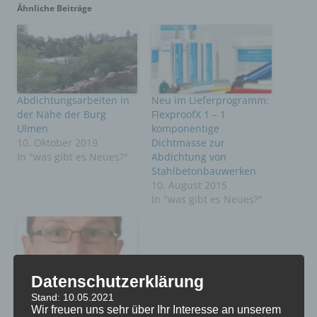
Ähnliche Beiträge
Abdichtungsarbeiten in
Neu im Lieferprogramm:
der Nähe der Burg
FlexproofX 1 – 1
Ulmen
komponentige
10. Oktober 2019
Dichtmasse zur
In "was gibt es Neues?"
Abdichtung von
Stahlbetonbauwerken
10. August 2015
In "was gibt es Neues?"
Datenschutzerklärung
Sanierung eines noch
Stand: 10.05.2021
nicht bezugsfertigen
Wir freuen uns sehr über Ihr Interesse an unserem