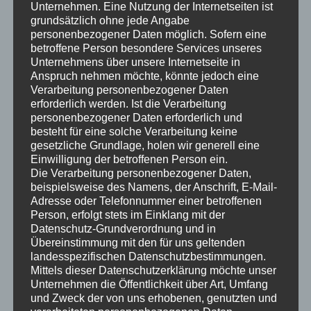
Hauses – weniger ist halt
Unternehmen. Eine Nutzung der Internetseiten ist
manchmal mehr!
grundsätzlich ohne jede Angabe
23. Mai 2016
personenbezogener Daten möglich. Sofern eine
In "was gibt es Neues?"
betroffene Person besondere Services unseres
Unternehmens über unsere Internetseite in
Anspruch nehmen möchte, könnte jedoch eine
Dieser Beitrag wurde am
21. März 2019
unter
was gibt es Neues?
Verarbeitung personenbezogener Daten
veröffentlicht.
erforderlich werden. Ist die Verarbeitung
personenbezogener Daten erforderlich und
besteht für eine solche Verarbeitung keine
gesetzliche Grundlage, holen wir generell eine
Einwilligung der betroffenen Person ein.
Die Verarbeitung personenbezogener Daten,
beispielsweise des Namens, der Anschrift, E-Mail-
Beitragsnavigation
←
Überblick schaffen mit
Lastfall negativer
Adresse oder Telefonnummer einer betroffenen
kompetenten Kollegen in
Wasserdruck – die
Person, erfolgt stets im Einklang mit der
Datenschutz-Grundverordnung und in
charmanter Umgebung –
unterschätzte Gefahr!
→
Übereinstimmung mit den für uns geltenden
Besuch in Bad Wildbad
landesspezifischen Datenschutzbestimmungen.
Mittels dieser Datenschutzerklärung möchte unser
Unternehmen die Öffentlichkeit über Art, Umfang
und Zweck der von uns erhobenen, genutzten und
Schreibe einen Kommentar