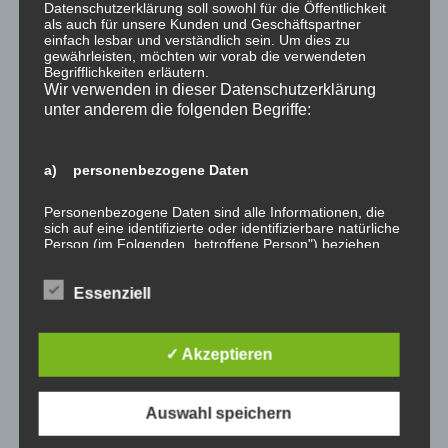
Datenschutzerklärung soll sowohl für die Öffentlichkeit
als auch für unsere Kunden und Geschäftspartner
einfach lesbar und verständlich sein. Um dies zu
gewährleisten, möchten wir vorab die verwendeten
Benachrichtige mich über nachfolgende Kommentare
Begrifflichkeiten erläutern.
Wir verwenden in dieser Datenschutzerklärung
via E-Mail.
unter anderem die folgenden Begriffe:
Benachrichtige mich über neue Beiträge via E-Mail.
a) personenbezogene Daten
Personenbezogene Daten sind alle Informationen, die
sich auf eine identifizierte oder identifizierbare natürliche
Suche
Person (im Folgenden „betroffene Person") beziehen.
Als identifizierbar wird eine natürliche Person
nach:
angesehen, die direkt oder indirekt, insbesondere mittels
Zuordnung zu einer Kennung wie einem Namen, zu
Essenziell
einer Kennnummer, zu Standortdaten, zu einer Online-
BESUCHEN SIE UNS AUCH AUF FACEBOOK:
Kennung oder zu einem oder mehreren besonderen
Merkmalen, die Ausdruck der physischen,
✓ Akzeptieren
physiologischen, genetischen, psychischen,
wirtschaftlichen, kulturellen oder sozialen Identität dieser
natürlichen Person sind, identifiziert werden kann.
Auswahl speichern
NEUESTE BEITRÄGE
b) betroffene Person