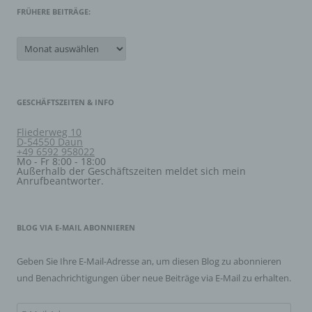
gespeicherter personenbezogener Daten mit dem Ziel,
FRÜHERE BEITRÄGE:
ihre künftige Verarbeitung einzuschränken.
Frühere
Beiträge:
e) Profiling
Profiling ist jede Art der automatisierten Verarbeitung
GESCHÄFTSZEITEN & INFO
personenbezogener Daten, die darin besteht, dass diese
personenbezogenen Daten verwendet werden, um
bestimmte persönliche Aspekte, die sich auf eine
Fliederweg 10
natürliche Person beziehen, zu bewerten, insbesondere,
D-54550 Daun
um Aspekte bezüglich Arbeitsleistung, wirtschaftlicher
+49 6592 958022
Lage, Gesundheit, persönlicher Vorlieben, Interessen,
Mo - Fr 8:00 - 18:00
Zuverlässigkeit, Verhalten, Aufenthaltsort oder
Außerhalb der Geschäftszeiten meldet sich mein
Anrufbeantworter.
Ortswechsel dieser natürlichen Person zu analysieren
oder vorherzusagen.
BLOG VIA E-MAIL ABONNIEREN
f) Pseudonymisierung
Geben Sie Ihre E-Mail-Adresse an, um diesen Blog zu abonnieren
Pseudonymisierung ist die Verarbeitung
personenbezogener Daten in einer Weise, auf welche
und Benachrichtigungen über neue Beiträge via E-Mail zu erhalten.
die personenbezogenen Daten ohne Hinzuziehung
zusätzlicher Informationen nicht mehr einer spezifischen
betroffenen Person zugeordnet werden können, sofern
E-