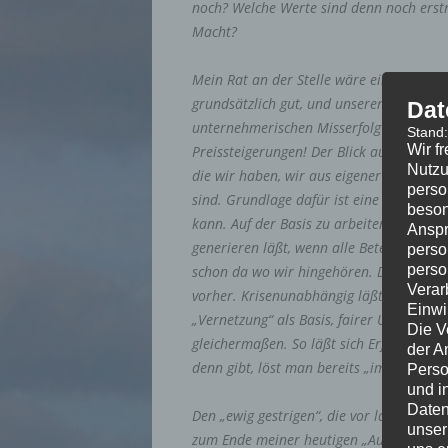
noch? Welche Werte sind denn noch ers
Macht?
Mein Rat an der Stelle wäre ein „mehr“ 
grundsätzlich gut, und unserer Branche 
Dat
unternehmerischen Misserfolg finden wir
Stand
Wir f
Preissteigerungen! Der Blick auf die Ding
Nutzu
die wir haben, wir aus eigener Kraft, du
perso
sind. Grundlage dafür ist eine realistis
beson
kann. Auf der Basis zu arbeiten, das sic
Anspr
generieren läßt, wenn alle Beteiligten g
perso
perso
schon da wo wir hingehören. Das es so fu
Verar
vorher. Krisenunabhängig läßt sich sub
Einwi
„Vernetzung“ als Basis, fairer Umgang m
Die V
gleichermaßen. So läßt sich Erfolg planen
der A
denn gibt, löst man bereits „im Ansatz“.
Perso
und i
Daten
Den „ewig gestrigen“, die vor lauter Pro
unser
zum Ende meiner heutigen „Ausführungen