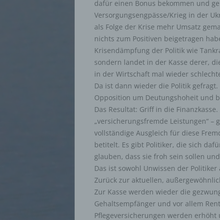
dafür einen Bonus bekommen und gel
Versorgungsengpässe/Krieg in der Uk
Pseudo
auf w
als Folge der Krise mehr Umsatz gema
Inform
nichts zum Positiven beigetragen hab
können
techni
Krisendämpfung der Politik wie Tankr
dass d
sondern landet in der Kasse derer, di
natür
in der Wirtschaft mal wieder schlech
Da ist dann wieder die Politik gefragt
g) Ve
Opposition um Deutungshoheit und be
Das Resultat: Griff in die Finanzkasse.
Verant
„versicherungsfremde Leistungen“ – go
jurist
gemein
vollständige Ausgleich für diese Fre
person
betitelt. Es gibt Politiker, die sich d
Verarb
vorgeg
glauben, dass sie froh sein sollen und
Kriter
Das ist sowohl Unwissen der Politiker 
Mitgli
Zurück zur aktuellen, außergewöhnlic
Zur Kasse werden wieder die gezwung
h) Au
Gehaltsempfänger und vor allem Rent
Pflegeversicherungen werden erhöht 
Auftra