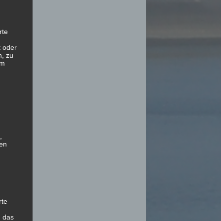
rte
t oder
n, zu
em
,
hen
rte
, das