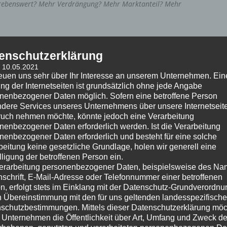
trebenswert? Mehr Verdrängung? Mehr Marktanteil? Mehr
an Eigenverantwortung! Das täte der Gesellschaft
ganz besonders. Die Schuld, die Ursache, für den möglichen
enschutzerklärung
 weder in der Ukrainekrise, noch in Lieferengpässen oder
: 10.05.2021
reuen uns sehr über Ihr Interesse an unserem Unternehmen. Ein
e ist, glauben Sie mir das, ein ganz anderer, wenn die Ziele
ng der Internetseiten ist grundsätzlich ohne jede Angabe
rch eigenes Denken und Handeln zu erreichen in der Lage
nenbezogener Daten möglich. Sofern eine betroffene Person
che Selbsteinschätzung dessen, wer man ist und was man
dere Services unseres Unternehmens über unsere Internetseite
h dann – und nur dann! – ein nachhaltig gutes Geschäft
uch nehmen möchte, könnte jedoch eine Verarbeitung
leichermassen verdienen -„ihren Schnitt machen“- sind wir
nenbezogener Daten erforderlich werden. Ist die Verarbeitung
nenbezogener Daten erforderlich und besteht für eine solche
nktioniert erlebe ich derzeit genauso, wie die Jahrzehnte
beitung keine gesetzliche Grundlage, holen wir generell eine
stantielles Wachstum planen und umsetzen. Gute
lligung der betroffenen Person ein.
it allen Geschäftspartnern – Kunden und Lieferanten
erarbeitung personenbezogener Daten, beispielsweise des Na
 – gemeinsam und langfristig! Schwierigkeiten, so es sie
nschrift, E-Mail-Adresse oder Telefonnummer einer betroffenen
n, erfolgt stets im Einklang mit der Datenschutz-Grundverordnu
n Übereinstimmung mit den für uns geltenden landesspezifisch
schutzbestimmungen. Mittels dieser Datenschutzerklärung mö
blemen die Lösung noch immer nicht sehen (wollen?), sei
 Unternehmen die Öffentlichkeit über Art, Umfang und Zweck de
“ auch ein Rat mit auf den Weg gegeben: Wenn keine Krise