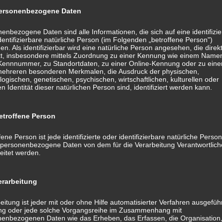
rsonenbezogene Daten
enbezogene Daten sind alle Informationen, die sich auf eine identifizie
dentifizierbare natürliche Person (im Folgenden „betroffene Person")
en. Als identifizierbar wird eine natürliche Person angesehen, die direk
kt, insbesondere mittels Zuordnung zu einer Kennung wie einem Name
 Kennnummer, zu Standortdaten, zu einer Online-Kennung oder zu ein
mehreren besonderen Merkmalen, die Ausdruck der physischen,
logischen, genetischen, psychischen, wirtschaftlichen, kulturellen oder
en Identität dieser natürlichen Person sind, identifiziert werden kann.
troffene Person
fene Person ist jede identifizierte oder identifizierbare natürliche Person
personenbezogene Daten von dem für die Verarbeitung Verantwortlic
und knapp:
kurz und knapp:
eitet werden.
heninfos
Brancheninfos
ugewerbe
Ausbaugewerbe
ruar 2021
25. Januar 2022
rarbeitung
s gibt es Neues?"
In "was gibt es Neues?"
eitung ist jeder mit oder ohne Hilfe automatisierter Verfahren ausgefüh
ng oder jede solche Vorgangsreihe im Zusammenhang mit
was gibt es Neues?
veröffentlicht.
enbezogenen Daten wie das Erheben, das Erfassen, die Organisation