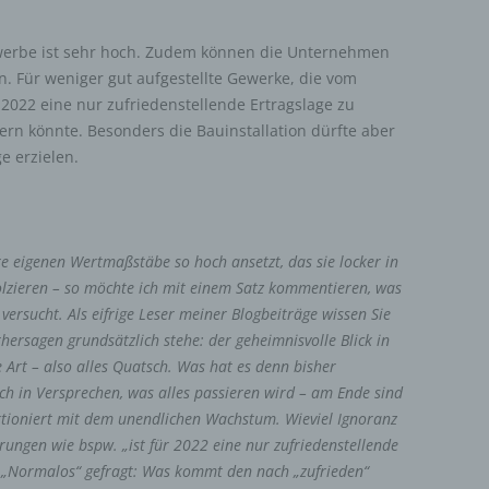
werbe ist sehr hoch. Zudem können die Unternehmen
n. Für weniger gut aufgestellte Gewerke, die vom
r 2022 eine nur zufriedenstellende Ertragslage zu
sern könnte. Besonders die Bauinstallation dürfte aber
e erzielen.
 eigenen Wertmaßstäbe so hoch ansetzt, das sie locker in
tolzieren – so möchte ich mit einem Satz kommentieren, was
 versucht. Als eifrige Leser meiner Blogbeiträge wissen Sie
hersagen grundsätzlich stehe: der geheimnisvolle Blick in
e Art – also alles Quatsch. Was hat es denn bisher
ch in Versprechen, was alles passieren wird – am Ende sind
nktioniert mit dem unendlichen Wachstum. Wieviel Ignoranz
rungen wie bspw. „ist für 2022 eine nur zufriedenstellende
s „Normalos“ gefragt: Was kommt den nach „zufrieden“