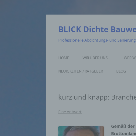
Zum
Inhalt
springen
BLICK Dichte Bauw
Professionelle Abdichtungs- und Sanierun
HOME
WIR ÜBER UNS…
WER W
NEUIGKEITEN / RATGEBER
BLOG
kurz und knapp: Branch
Eine Antwort
Gemäß der a
Bruttoinlan