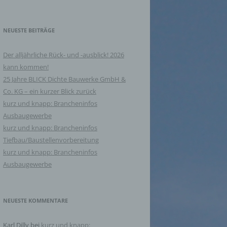
NEUESTE BEITRÄGE
Der alljährliche Rück- und -ausblick! 2026
kann kommen!
25 Jahre BLICK Dichte Bauwerke GmbH &
Co. KG – ein kurzer Blick zurück
kurz und knapp: Brancheninfos
Ausbaugewerbe
kurz und knapp: Brancheninfos
Tiefbau/Baustellenvorbereitung
kurz und knapp: Brancheninfos
Ausbaugewerbe
NEUESTE KOMMENTARE
Karl Dilly
bei
kurz und knapp: