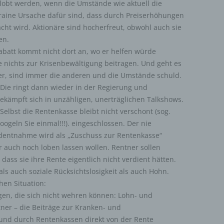
obt werden, wenn die Umstände wie aktuell die
raine Ursache dafür sind, dass durch Preiserhöhungen
nymisierung ist die Verarbeitung personenbezogener Daten in einer 
elche die personenbezogenen Daten ohne Hinzuziehung zusätzlicher
cht wird. Aktionäre sind hocherfreut, obwohl auch sie
ationen nicht mehr einer spezifischen betroffenen Person zugeordnet
en.
, sofern diese zusätzlichen Informationen gesondert aufbewahrt werd
schen und organisatorischen Maßnahmen unterliegen, die gewährleist
abatt kommt nicht dort an, wo er helfen würde
ie personenbezogenen Daten nicht einer identifizierten oder identifizie
e nichts zur Krisenbewältigung beitragen. Und geht es
lichen Person zugewiesen werden.
ter, sind immer die anderen und die Umstände schuld.
. Die ringt dann wieder in der Regierung und
rantwortlicher oder für die Verarbeitung Verantwortlicher
kämpft sich in unzähligen, unerträglichen Talkshows.
 Selbst die Rentenkasse bleibt nicht verschont (sog.
wortlicher oder für die Verarbeitung Verantwortlicher ist die natürliche 
ogeln Sie einmal!!!). eingeschlossen. Der nie
ische Person, Behörde, Einrichtung oder andere Stelle, die allein oder
sam mit anderen über die Zwecke und Mittel der Verarbeitung von
mdentnahme wird als „Zuschuss zur Rentenkasse“
enbezogenen Daten entscheidet. Sind die Zwecke und Mittel dieser
afür auch noch loben lassen wollen. Rentner sollen
eitung durch das Unionsrecht oder das Recht der Mitgliedstaaten
eben, so kann der Verantwortliche beziehungsweise können die best
 dass sie ihre Rente eigentlich nicht verdient hätten.
ien seiner Benennung nach dem Unionsrecht oder dem Recht der
als auch soziale Rücksichtslosigkeit als auch Hohn.
edstaaten vorgesehen werden.
hen Situation:
en, die sich nicht wehren können: Lohn- und
ftragsverarbeiter
ner – die Beiträge zur Kranken- und
und durch Rentenkassen direkt von der Rente
gsverarbeiter ist eine natürliche oder juristische Person, Behörde, Einr