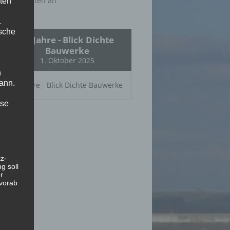
Abonnenten an
ten
.
ische
25 Jahre - Blick Dichte
Bauwerke
1. Oktober 2025
n
ann.
25 Jahre - Blick Dichte Bauwerke
ise
z-
g soll
r
 vorab