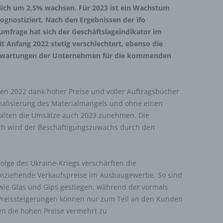
lich um 2,5% wachsen. Für 2023 ist ein Wachstum
ognostiziert. Nach den Ergebnissen der ifo
mfrage hat sich der Geschäftslageindikator im
t Anfang 2022 stetig verschlechtert, ebenso die
rwartungen der Unternehmen für die kommenden
n 2022 dank hoher Preise und voller Auftragsbücher
rmalisierung des Materialmangels und ohne einen
ollten die Umsätze auch 2023 zunehmen. Die
och wird der Beschäftigungszuwachs durch den
Folge des Ukraine-Kriegs verschärften die
anziehende Verkaufspreise im Ausbaugewerbe. So sind
 wie Glas und Gips gestiegen, während der vormals
ie Preissteigerungen können nur zum Teil an den Kunden
n die hohen Preise vermehrt zu