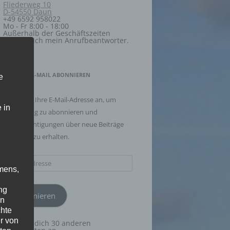
Fliederweg 10
D-54550 Daun
+49 6592 958022
Mo - Fr 8:00 - 18:00
Außerhalb der Geschäftszeiten
meldet sich mein Anrufbeantworter.
BLOG VIA E-MAIL ABONNIEREN
e
Geben Sie Ihre E-Mail-Adresse an, um
 in
diesen Blog zu abonnieren und
Benachrichtigungen über neue Beiträge
via E-Mail zu erhalten.
E-
mens,
Mail-
Adresse
ng
Abonnieren
en
chte
r von
Schließe dich 30 anderen