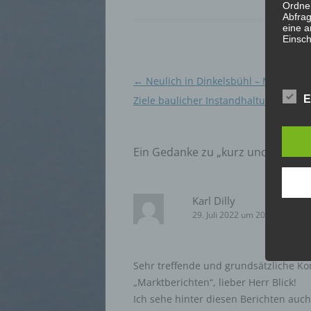
Ordnen
Abfrag
eine a
Einsch
d) Ei
Beitragsnavigation
←
Neulich in Dinkelsbühl – Möglichke
E
Ziele baulicher Instandhaltung
Einsch
person
einzu
Ein Gedanke zu „
kurz und knapp:
e) Pr
Karl Dilly
Profil
die d
29. Juli 2022 um 20:10 Uhr
bestim
bewert
Lage, 
Aufent
Sehr treffende und grundsätzliche K
vorhe
„Marktberichten“, lieber Herr Blick!
Ich sehe hinter diesen Berichten auc
f) P