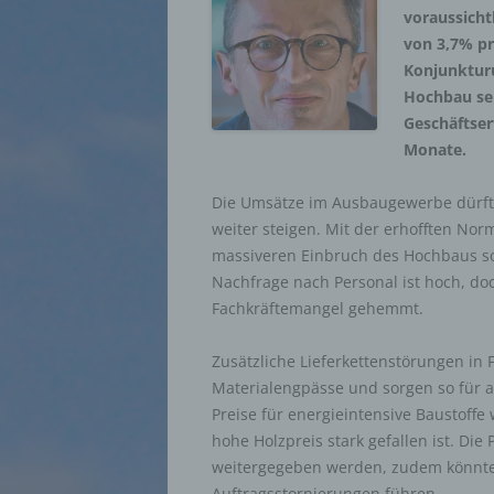
voraussicht
von 3,7% pr
Konjunkturu
Hochbau sei
Geschäftse
Monate.
Die Umsätze im Ausbaugewerbe dürfte
weiter steigen. Mit der erhofften No
massiveren Einbruch des Hochbaus s
Nachfrage nach Personal ist hoch, d
Fachkräftemangel gehemmt.
Zusätzliche Lieferkettenstörungen in 
Materialengpässe und sorgen so für 
Preise für energieintensive Baustoffe
hohe Holzpreis stark gefallen ist. D
weitergegeben werden, zudem könnte
Auftragsstornierungen führen.