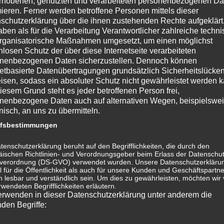
rhobenen, genutzten und verarbeiteten personenbezogenen Da
it mehr herhalten kann, sagen Sie einfach „die
mieren. Ferner werden betroffene Personen mittels dieser
schutzerklärung über die ihnen zustehenden Rechte aufgeklärt
aben als für die Verarbeitung Verantwortlicher zahlreiche techn
rganisatorische Maßnahmen umgesetzt, um einen möglichst
und machen Sie es gut!
nlosen Schutz der über diese Internetseite verarbeiteten
nenbezogenen Daten sicherzustellen. Dennoch können
netbasierte Datenübertragungen grundsätzlich Sicherheitslücke
isen, sodass ein absoluter Schutz nicht gewährleistet werden k
iesem Grund steht es jeder betroffenen Person frei,
nenbezogene Daten auch auf alternativen Wegen, beispielswe
onisch, an uns zu übermitteln.
ffsbestimmungen
tenschutzerklärung beruht auf den Begrifflichkeiten, die durch den
ischen Richtlinien- und Verordnungsgeber beim Erlass der Datenschut
verordnung (DS-GVO) verwendet wurden. Unsere Datenschutzerklärun
 für die Öffentlichkeit als auch für unsere Kunden und Geschäftspartne
h lesbar und verständlich sein. Um dies zu gewährleisten, möchten wir
rwendeten Begrifflichkeiten erläutern.
erwenden in dieser Datenschutzerklärung unter anderem die
nden Begriffe: