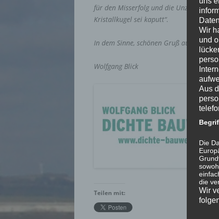
uns e
für den Misserfolg und die Unzufriedenhe
infor
Kristallkugel sei kaputt“.
Daten
Wir h
und o
In dem Sinne, schönen Gruß aus Daun – 
lücke
perso
Wolfgang Blick
Inter
aufwe
Aus d
perso
telef
Begri
Die Da
Europä
Grund
sowohl
einfac
die ve
Wir v
Teilen mit:
folge