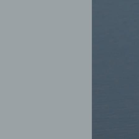
Weise,
 werden
en und
en,
rbaren
oder
immten
ichtung