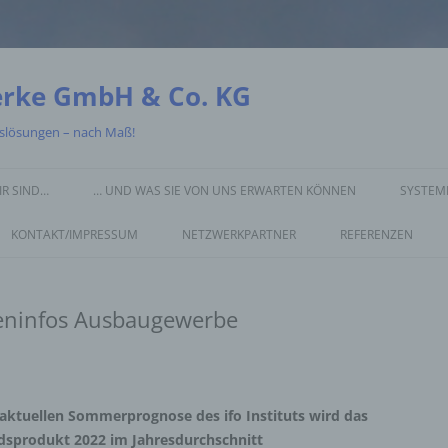
erke GmbH & Co. KG
gslösungen – nach Maß!
IR SIND…
… UND WAS SIE VON UNS ERWARTEN KÖNNEN
SYSTEME
KONTAKT/IMPRESSUM
NETZWERKPARTNER
REFERENZEN
eninfos Ausbaugewerbe
ktuellen Sommerprognose des ifo Instituts wird das
dsprodukt 2022 im Jahresdurchschnitt