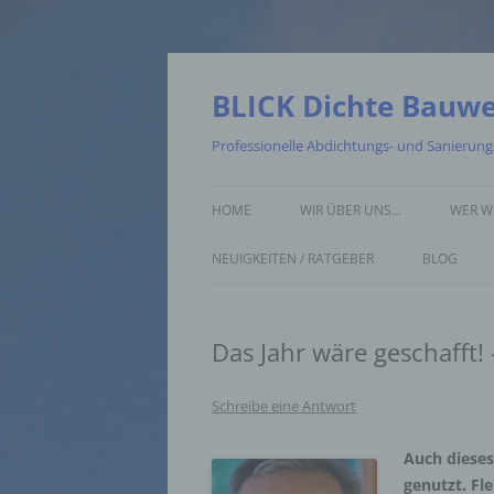
Zum
Inhalt
springen
BLICK Dichte Bauw
Professionelle Abdichtungs- und Sanierun
HOME
WIR ÜBER UNS…
WER W
NEUIGKEITEN / RATGEBER
BLOG
Das Jahr wäre geschafft
Schreibe eine Antwort
Auch dieses 
genutzt. Fl