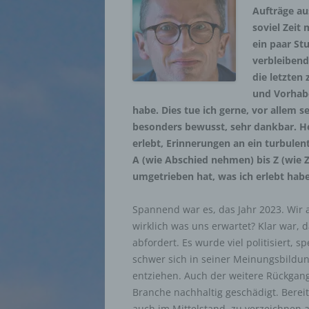
Aufträge au
soviel Zeit 
ein paar St
verbleibend
die letzten
und Vorhabe
habe. Dies tue ich gerne, vor allem s
besonders bewusst, sehr dankbar. Heu
erlebt, Erinnerungen an ein turbulen
A (wie Abschied nehmen) bis Z (wie Z
umgetrieben hat, was ich erlebt habe 
Spannend war es, das Jahr 2023. Wir 
wirklich was uns erwartet? Klar war, d
abfordert. Es wurde viel politisiert, s
schwer sich in seiner Meinungsbildun
entziehen. Auch der weitere Rückgan
Branche nachhaltig geschädigt. Berei
auch im Mittelstand, zu verzeichnen 