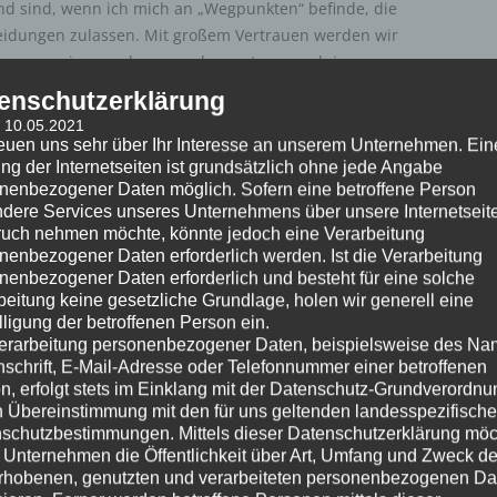
d sind, wenn ich mich an „Wegpunkten“ befinde, die
eidungen zulassen. Mit großem Vertrauen werden wir
ungen gemeinsam planen und umsetzen, auch im
 die heute nicht mehr da sind. Basis dafür ist unser
enschutzerklärung
wie unser Erfolg.
: 10.05.2021
reuen uns sehr über Ihr Interesse an unserem Unternehmen. Ein
ng der Internetseiten ist grundsätzlich ohne jede Angabe
sich die Herangehensweise anhand schneller und
nenbezogener Daten möglich. Sofern eine betroffene Person
 den zurückliegenden Monaten wieder als die richtige
dere Services unseres Unternehmens über unsere Internetseite
tsbereiche, Handel, Bauinstandsetzung und
uch nehmen möchte, könnte jedoch eine Verarbeitung
 sogar deutlich übertroffen. Mit dem guten Gefühl, der
nenbezogener Daten erforderlich werden. Ist die Verarbeitung
h für die Zukunft gut bestellt zu haben“ wurde mein
nenbezogener Daten erforderlich und besteht für eine solche
beitung keine gesetzliche Grundlage, holen wir generell eine
tsform überführt und damit alle Möglichkeiten
lligung der betroffenen Person ein.
mbH & Co. KG für weitere Generationen im Markt zu
erarbeitung personenbezogener Daten, beispielsweise des Na
, dass unser Konzept auch für die Zukunft tragfähig
nschrift, E-Mail-Adresse oder Telefonnummer einer betroffenen
nden Grundsätzen festhalten:
n, erfolgt stets im Einklang mit der Datenschutz-Grundverordnu
n Übereinstimmung mit den für uns geltenden landesspezifisch
schutzbestimmungen. Mittels dieser Datenschutzerklärung mö
diglich die Rendite gibt an, wie effektiv wir arbeiten.
 Unternehmen die Öffentlichkeit über Art, Umfang und Zweck de
rhobenen, genutzten und verarbeiteten personenbezogenen Da
chäft – die Bauwerkserhaltung bzw. -optimierung!