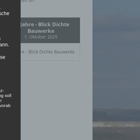
Abonnenten an
.
ische
25 Jahre - Blick Dichte
Bauwerke
1. Oktober 2025
n
ann.
25 Jahre - Blick Dichte Bauwerke
ise
z-
g soll
r
 vorab