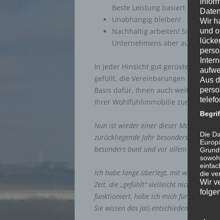
infor
Beste Leistung basiert auf Spezia
Daten
Unabhängig bleiben!
Wir h
und o
Nachhaltig arbeiten! Sich der K
lücke
Unternehmens aber auch der Ku
perso
Inter
In jeder Hinsicht gut gerüstet geht´s 
aufwe
gefüllt, die Vereinbarungen mit den L
Aus d
perso
Basis dafür, Ihnen auch weiterhin mi
telef
Ihrer Wohlfühlimmobilie zur Seite zu 
Begri
Nun ist wieder einer dieser Momente, Si
Die Da
zurückliegende Jahr besonders schnell od
Europä
besonders bunt und vor allem lehrreich.
Grund
sowohl
einfac
Ich habe lange überlegt, mit welch „preg
die ve
Wir v
Zeit, die „gefühlt“ vielleicht nicht wirkli
folge
funktioniert, habe ich mich für einen de
Sie wissen das ja!) entschieden: