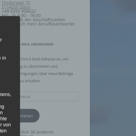
Fliederweg 10
D-54550 Daun
+49 6592 958022
Mo - Fr 8:00 - 18:00
Außerhalb der Geschäftszeiten
meldet sich mein Anrufbeantworter.
e
BLOG VIA E-MAIL ABONNIEREN
 in
Geben Sie Ihre E-Mail-Adresse an, um
diesen Blog zu abonnieren und
Benachrichtigungen über neue Beiträge
via E-Mail zu erhalten.
mens,
E-
Mail-
ng
Adresse
en
Abonnieren
chte
r von
ten
Schließe dich 30 anderen