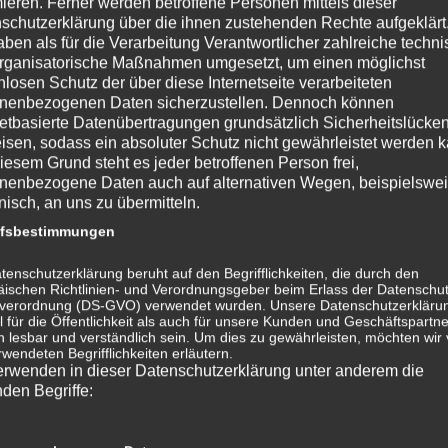
mieren. Ferner werden betroffene Personen mittels dieser
lisierung!
schutzerklärung über die ihnen zustehenden Rechte aufgeklärt
aben als für die Verarbeitung Verantwortlicher zahlreiche techn
rganisatorische Maßnahmen umgesetzt, um einen möglichst
onsequenzen der Arbeit bewusst sein. Im Sinne des
nlosen Schutz der über diese Internetseite verarbeiteten
nden und Geschäftspartner.
nenbezogenen Daten sicherzustellen. Dennoch können
netbasierte Datenübertragungen grundsätzlich Sicherheitslücke
also ab dem 08. Januar weiter. Die Auftragsbücher sind
isen, sodass ein absoluter Schutz nicht gewährleistet werden k
ieferanten und der Industrie „unter Dach und Fach“.
iesem Grund steht es jeder betroffenen Person frei,
nenbezogene Daten auch auf alternativen Wegen, beispielswe
t ganzheitlichen Lösungen zur Schaffung und Erhaltung
onisch, an uns zu übermitteln.
stehen – ich freue mich drauf!
ffsbestimmungen
e kennen das auch, an dem man überlegt, ob das
tenschutzerklärung beruht auf den Begrifflichkeiten, die durch den
er eher träge an uns vorbeigezogen ist. Ich empfand es als
ischen Richtlinien- und Verordnungsgeber beim Erlass der Datenschut
verordnung (DS-GVO) verwendet wurden. Unsere Datenschutzerklärun
 für die Öffentlichkeit als auch für unsere Kunden und Geschäftspartne
h lesbar und verständlich sein. Um dies zu gewährleisten, möchten wir
nantem“ Satz ich Sie ins kommende Jahr entlasse. In eine
rwendeten Begrifflichkeiten erläutern.
erwenden in dieser Datenschutzerklärung unter anderem die
ch einfach wird. Letztlich, das hat schon häufiger gut
nden Begriffe:
r Leitsätze meiner Oma (sie war eine ganz patente Frau –