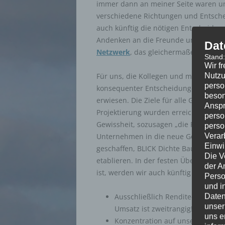
immer dann an meiner Seite waren un
verschiedene Richtungen und Entsch
auch künftig die nötigen Entscheid
Andenken an die Freunde und Kollegen
Dat
Netzwerk
, das gleichermaßen wächst 
Stand
Wir f
Nutzu
Für uns, die Kollegen und mich, hat 
perso
konsequenter Entscheidungen auch in
beson
erwiesen. Die Ziele für alle Geschäf
Anspr
Projektierung wurden erreicht – teils
perso
Gewissheit, sozusagen „die Felder auc
perso
Verar
Unternehmen in die neue Gesellschaf
Einwi
geschaffen, BLICK Dichte Bauwerke G
Die V
etablieren. In der festen Überzeugung
der A
ist, werden wir auch künftig an folge
Perso
und i
Daten
Ausschließlich Rendite-Denken! Le
unser
Umsatz ist zweitrangig!
uns e
Konzentration auf unser Kernges