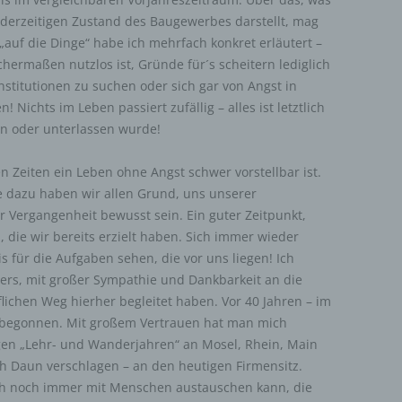
 derzeitigen Zustand des Baugewerbes darstellt, mag
auf die Dinge“ habe ich mehrfach konkret erläutert –
eichermaßen nutzlos ist, Gründe für´s scheitern lediglich
titutionen zu suchen oder sich gar von Angst in
 Nichts im Leben passiert zufällig – alles ist letztlich
an oder unterlassen wurde!
en Zeiten ein Leben ohne Angst schwer vorstellbar ist.
be dazu haben wir allen Grund, uns unserer
 Vergangenheit bewusst sein. Ein guter Zeitpunkt,
, die wir bereits erzielt haben. Sich immer wieder
is für die Aufgaben sehen, die vor uns liegen! Ich
ers, mit großer Sympathie und Dankbarkeit an die
chen Weg hierher begleitet haben. Vor 40 Jahren – im
 begonnen. Mit großem Vertrauen hat man mich
en „Lehr- und Wanderjahren“ an Mosel, Rhein, Main
h Daun verschlagen – an den heutigen Firmensitz.
ich noch immer mit Menschen austauschen kann, die