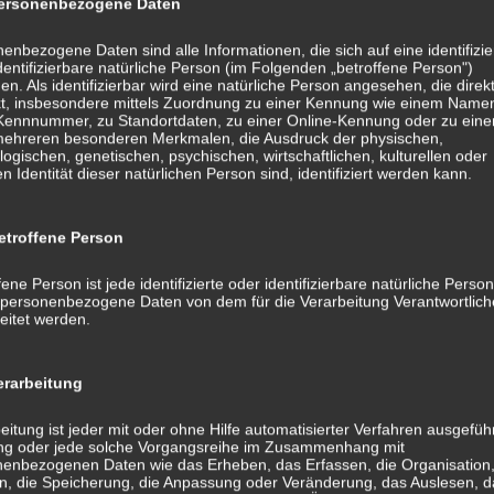
rsonenbezogene Daten
Blumen für den, der sie sehen will!“
enbezogene Daten sind alle Informationen, die sich auf eine identifizie
dentifizierbare natürliche Person (im Folgenden „betroffene Person")
en Maler Henri Matisse (1869 – 1954) könnte uns allen als
en. Als identifizierbar wird eine natürliche Person angesehen, die direk
kt, insbesondere mittels Zuordnung zu einer Kennung wie einem Name
h bewusst, der Möglichkeiten die wir haben und die uns zur
 Kennnummer, zu Standortdaten, zu einer Online-Kennung oder zu ein
Rüstzeug“ die Probleme zu lösen die vor uns liegen.
mehreren besonderen Merkmalen, die Ausdruck der physischen,
logischen, genetischen, psychischen, wirtschaftlichen, kulturellen oder
ektive zu wechseln! Das große Ganze betrachten! Den Mut
en Identität dieser natürlichen Person sind, identifiziert werden kann.
us der Vergangenheit zu lernen. Die vor uns liegenden
einsam miteinander, nötigenfalls schrittweise! Das Ziel
uen!
troffene Person
fene Person ist jede identifizierte oder identifizierbare natürliche Person
n Jahr war es mir wieder eine große Freude und Ehre für
personenbezogene Daten von dem für die Verarbeitung Verantwortlic
 den Kunden, den Kollegen, Freunden und Geschäftspartnern
eitet werden.
tgegengebrachte Vertrauen und die tolle
rarbeitung
eitung ist jeder mit oder ohne Hilfe automatisierter Verfahren ausgefüh
ng oder jede solche Vorgangsreihe im Zusammenhang mit
enbezogenen Daten wie das Erheben, das Erfassen, die Organisation
, die Speicherung, die Anpassung oder Veränderung, das Auslesen, d