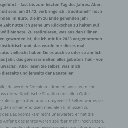
sgeführt – fast bis zum letzten Tag des Jahres. Aber,
muß sein, am 31.12. verbringe ich „traditionell“ noch
unden im Büro. Die im zu Ende gehenden Jahr
e Zeit nutze ich gerne um Rückschau zu halten auf
 zwölf Monate. Zu resümieren, was aus den Plänen
n geworden ist, die ich mir für 2023 vorgenommen
elbstkritisch und, das wurde mir dieses mal
te, vielleicht haben Sie es auch so oder so ähnlich
tes Jahr, das gewissermaßen alles geboten hat – von
uwachs). Aber lesen Sie selbst, was mich
diesseits und jenseits der Baustellen:
alle, da werden Sie mir zustimmen, wussten nicht
ass die weltpolitische Situation uns allen Opfer
pekuliert, gestritten und „rumgeeiert“! Selten war es so
g den schier endlosen medialen Einflüssen zu
g des Baubooms kam nicht unerwartet, er hat die
ts Anfang des Jahres waren spürbar mehr Insolvenzen,
als im vergleichbaren Vorjahreszeitraum. Über das, was