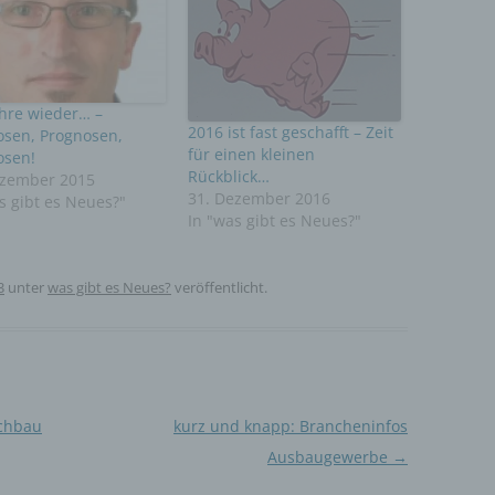
nymisierung ist die Verarbeitung personenbezogener Daten in einer 
elche die personenbezogenen Daten ohne Hinzuziehung zusätzlicher
ationen nicht mehr einer spezifischen betroffenen Person zugeordnet
, sofern diese zusätzlichen Informationen gesondert aufbewahrt werd
schen und organisatorischen Maßnahmen unterliegen, die gewährleist
ie personenbezogenen Daten nicht einer identifizierten oder identifizie
ahre wieder… –
lichen Person zugewiesen werden.
2016 ist fast geschafft – Zeit
osen, Prognosen,
für einen kleinen
osen!
Rückblick…
ezember 2015
rantwortlicher oder für die Verarbeitung Verantwortlicher
31. Dezember 2016
s gibt es Neues?"
In "was gibt es Neues?"
wortlicher oder für die Verarbeitung Verantwortlicher ist die natürliche 
ische Person, Behörde, Einrichtung oder andere Stelle, die allein oder
sam mit anderen über die Zwecke und Mittel der Verarbeitung von
3
unter
was gibt es Neues?
veröffentlicht.
enbezogenen Daten entscheidet. Sind die Zwecke und Mittel dieser
eitung durch das Unionsrecht oder das Recht der Mitgliedstaaten
eben, so kann der Verantwortliche beziehungsweise können die best
ien seiner Benennung nach dem Unionsrecht oder dem Recht der
edstaaten vorgesehen werden.
ftragsverarbeiter
ochbau
kurz und knapp: Brancheninfos
Ausbaugewerbe
→
gsverarbeiter ist eine natürliche oder juristische Person, Behörde, Einr
ndere Stelle, die personenbezogene Daten im Auftrag des Verantwortl