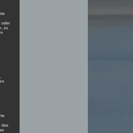
rte
t oder
n, zu
em
,
hen
rte
, das
as