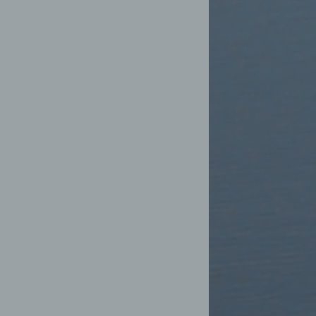
Weise,
 werden
en und
en,
rbaren
oder
immten
ichtung
ichen