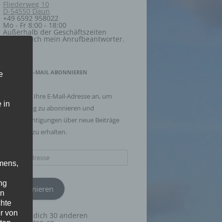
Fliederweg 10
D-54550 Daun
+49 6592 958022
Mo - Fr 8:00 - 18:00
Außerhalb der Geschäftszeiten
meldet sich mein Anrufbeantworter.
BLOG VIA E-MAIL ABONNIEREN
e
Geben Sie Ihre E-Mail-Adresse an, um
 in
diesen Blog zu abonnieren und
Benachrichtigungen über neue Beiträge
via E-Mail zu erhalten.
E-
mens,
Mail-
Adresse
ng
Abonnieren
en
chte
r von
Schließe dich 30 anderen