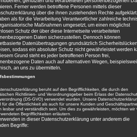
rhobenen, genutzten und verarbeiteten personenbezogenen Da
mieren. Ferner werden betroffene Personen mittels dieser
ngleich viel Verlierer. Heute glaubt ein Großteil der
schutzerklärung über die ihnen zustehenden Rechte aufgeklärt
aben als für die Verarbeitung Verantwortlicher zahlreiche techn
ion“ dabei zu sein, man ist schließlich von
rganisatorische Maßnahmen umgesetzt, um einen möglichst
nd Google und WattsApp unterwegs. Dafür zahlt man
nlosen Schutz der über diese Internetseite verarbeiteten
tpreis
:
Freigabe persönlicher Daten zur freien N
utzung
nenbezogenen Daten sicherzustellen. Dennoch können
daran, dass Google und Co. schon nach Eingabe weniger
netbasierte Datenübertragungen grundsätzlich Sicherheitslücke
(besser. suchen sollen!!!).
isen, sodass ein absoluter Schutz nicht gewährleistet werden k
iesem Grund steht es jeder betroffenen Person frei,
nenbezogene Daten auch auf alternativen Wegen, beispielswe
 4.5. Damit geht so gut wie nichts mehr Richtung
onisch, an uns zu übermitteln.
 ich keine Apps über Google App-Store herunterladen
ffsbestimmungen
glichkeit, das Programm „Fahr und spar“ der ADAC-
ine Fahrweise Geld sparen zu können. ADAC: „neues
tenschutzerklärung beruht auf den Begrifflichkeiten, die durch den
ischen Richtlinien- und Verordnungsgeber beim Erlass der Datenschut
verordnung (DS-GVO) verwendet wurden. Unsere Datenschutzerklärun
 für die Öffentlichkeit als auch für unsere Kunden und Geschäftspartne
 (Anschaffung Handy und Kommunikations-Dienste) teils
h lesbar und verständlich sein. Um dies zu gewährleisten, möchten wir
rwendeten Begrifflichkeiten erläutern.
ps) von denen bezahlt, die sich a. keine Gedanken
erwenden in dieser Datenschutzerklärung unter anderem die
 dagegen wehren können, weniger von denen, die an
nden Begriffe:
 als Super-Profiteur zahlt kaum Steuern.
e, ist die unsozialste Form aller bisherigen