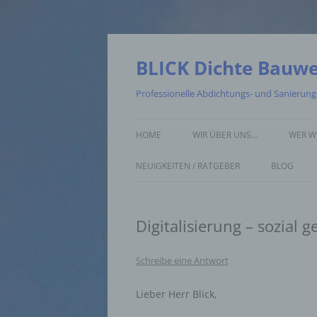
Zum
Inhalt
springen
BLICK Dichte Bauw
Professionelle Abdichtungs- und Sanierun
HOME
WIR ÜBER UNS…
WER W
NEUIGKEITEN / RATGEBER
BLOG
Digitalisierung – sozial g
Schreibe eine Antwort
Lieber Herr Blick,