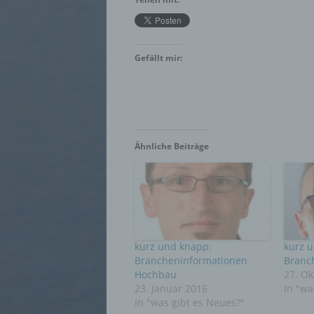
Pseudo
auf w
Inform
Gefällt mir:
können
techni
dass d
natür
g) Ve
Ähnliche Beiträge
Verant
jurist
gemein
person
Verarb
vorgeg
Kriter
Mitgli
kurz und knapp:
kurz 
Brancheninformationen
Branc
Hochbau
27. Ok
h) Au
23. Januar 2016
In "wa
In "was gibt es Neues?"
Auftra