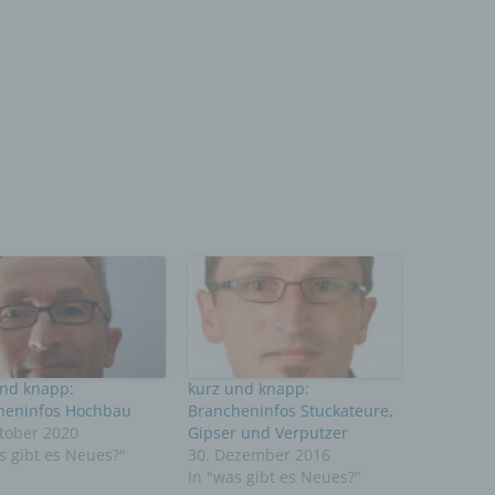
nymisierung ist die Verarbeitung personenbezogener Daten in einer 
elche die personenbezogenen Daten ohne Hinzuziehung zusätzlicher
ationen nicht mehr einer spezifischen betroffenen Person zugeordnet
, sofern diese zusätzlichen Informationen gesondert aufbewahrt werd
schen und organisatorischen Maßnahmen unterliegen, die gewährleist
ie personenbezogenen Daten nicht einer identifizierten oder identifizie
lichen Person zugewiesen werden.
rantwortlicher oder für die Verarbeitung Verantwortlicher
wortlicher oder für die Verarbeitung Verantwortlicher ist die natürliche 
ische Person, Behörde, Einrichtung oder andere Stelle, die allein oder
sam mit anderen über die Zwecke und Mittel der Verarbeitung von
enbezogenen Daten entscheidet. Sind die Zwecke und Mittel dieser
eitung durch das Unionsrecht oder das Recht der Mitgliedstaaten
eben, so kann der Verantwortliche beziehungsweise können die best
ien seiner Benennung nach dem Unionsrecht oder dem Recht der
edstaaten vorgesehen werden.
und knapp:
kurz und knapp:
heninfos Hochbau
Brancheninfos Stuckateure,
tober 2020
Gipser und Verputzer
ftragsverarbeiter
s gibt es Neues?"
30. Dezember 2016
In "was gibt es Neues?"
gsverarbeiter ist eine natürliche oder juristische Person, Behörde, Einr