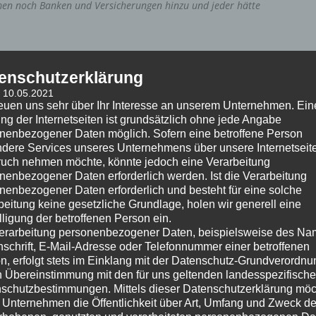
en noch Banken und Versicherungen hinzu und jeder hätte
eren voran getrieben wird, bleiben Gesellschaftsteile auf
ehrheit der Gesellschaft.
Die
vermeintlichen Vorteile der
enschutzerklärung
Das Bauen wird t
eurer und die Verständlichkeit/
: 10.05.2021
reuen uns sehr über Ihr Interesse an unserem Unternehmen. Ein
t/der Nährboden für eine dauerhafte, nicht
ng der Internetseiten ist grundsätzlich ohne jede Angabe
nenbezogener Daten möglich. Sofern eine betroffene Person
dere Services unseres Unternehmens über unsere Internetseite
uch nehmen möchte, könnte jedoch eine Verarbeitung
nenbezogener Daten erforderlich werden. Ist die Verarbeitung
nenbezogener Daten erforderlich und besteht für eine solche
und im privaten Bereich verdienen sich Soft- und
beitung keine gesetzliche Grundlage, holen wir generell eine
isierung einen Wolf. Das kann man gutheißen oder
lligung der betroffenen Person ein.
ine Gruppe der Gesellschaft mit „Revolutionen“ teils
erarbeitung personenbezogener Daten, beispielsweise des Na
 einmal Krupp und Thyssen und Zeitungs-Barone und …
nschrift, E-Mail-Adresse oder Telefonnummer einer betroffenen
e und Facebook und WattsApp und Google und Amazon
n, erfolgt stets im Einklang mit der Datenschutz-Grundverordnu
n Übereinstimmung mit den für uns geltenden landesspezifisch
schutzbestimmungen. Mittels dieser Datenschutzerklärung mö
 Unternehmen die Öffentlichkeit über Art, Umfang und Zweck de
geblieben ist: