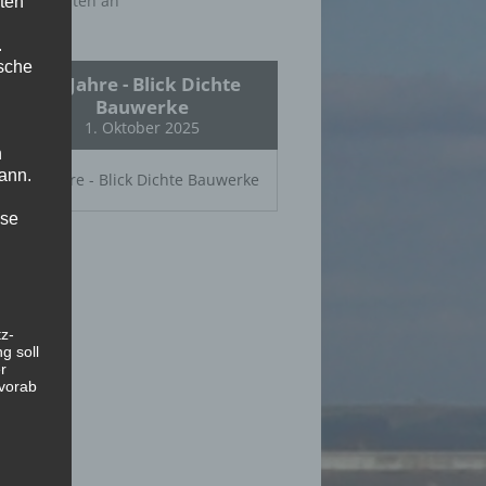
Abonnenten an
ten
.
ische
25 Jahre - Blick Dichte
Bauwerke
1. Oktober 2025
n
ann.
25 Jahre - Blick Dichte Bauwerke
ise
z-
g soll
r
 vorab