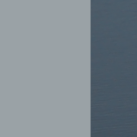
Weise,
 werden
en und
en,
rbaren
oder
immten
ichtung