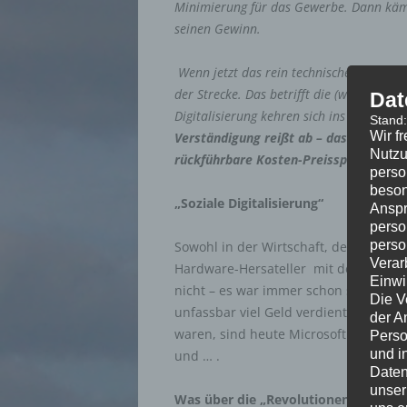
Minimierung für das Gewerbe.
Dann käm
seinen Gewinn.
Wenn jetzt das rein technische Digitalisi
der Strecke.
Das betrifft die (wehrlose) M
Dat
Digitalisierung kehren sich ins Gegenteil:
Stand
Wir f
Verständigung reißt ab – das Fundamen
Nutzu
rückführbare Kosten-Preisspirale.
perso
beson
„Soziale Digitalisierung“
Anspr
perso
perso
Sowohl in der Wirtschaft, der Politik 
Verar
Hardware-Hersateller mit der Digital
Einwi
nicht – es war immer schon so, dass e
Die V
unfassbar viel Geld verdienten. Was
der A
waren, sind heute Microsoft , Appl
Perso
und i
und … .
Daten
unser
Was über die „Revolutionen“ hinweg 