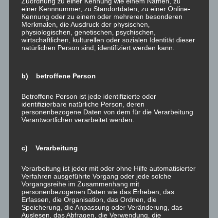
Zuordnung zu einer Kennung wie einem Namen, zu
In "was gibt es Neues?"
einer Kennnummer, zu Standortdaten, zu einer Online-
Kennung oder zu einem oder mehreren besonderen
Merkmalen, die Ausdruck der physischen,
Dieser Beitrag wurde am
28. Dezember 2017
unter
was gibt es
physiologischen, genetischen, psychischen,
wirtschaftlichen, kulturellen oder sozialen Identität dieser
Neues?
veröffentlicht.
natürlichen Person sind, identifiziert werden kann.
b) betroffene Person
Betroffene Person ist jede identifizierte oder
Beitragsnavigation
←
Ganzheitliches Arbeiten
Endspurt – nun ist es
identifizierbare natürliche Person, deren
personenbezogene Daten von dem für die Verarbeitung
aus neuer (aber nicht
geschafft, das Jahr 2017!
→
Verantwortlichen verarbeitet werden.
unbekannter!) Perspektive –
tolle Pläne für´s neue Jahr!
c) Verarbeitung
Verarbeitung ist jeder mit oder ohne Hilfe automatisierter
Verfahren ausgeführte Vorgang oder jede solche
Schreibe einen Kommentar
Vorgangsreihe im Zusammenhang mit
personenbezogenen Daten wie das Erheben, das
Erfassen, die Organisation, das Ordnen, die
Deine E-Mail-Adresse wird nicht veröffentlicht.
Speicherung, die Anpassung oder Veränderung, das
Erforderliche Felder sind mit
*
markiert
Auslesen, das Abfragen, die Verwendung, die