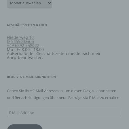
gelten jedoch nicht als Empfänger.
Beiträge:
j) Dritter
GESCHÄFTSZEITEN & INFO
Dritter ist eine natürliche oder juristische Person,
Behörde, Einrichtung oder andere Stelle außer der
Fliederweg 10
betroffenen Person, dem Verantwortlichen, dem
D-54550 Daun
Auftragsverarbeiter und den Personen, die unter der
+49 6592 958022
unmittelbaren Verantwortung des Verantwortlichen oder
Mo - Fr 8:00 - 18:00
des Auftragsverarbeiters befugt sind, die
Außerhalb der Geschäftszeiten meldet sich mein
personenbezogenen Daten zu verarbeiten.
Anrufbeantworter.
k) Einwilligung
BLOG VIA E-MAIL ABONNIEREN
Einwilligung ist jede von der betroffenen Person freiwillig
für den bestimmten Fall in informierter Weise und
Geben Sie Ihre E-Mail-Adresse an, um diesen Blog zu abonnieren
unmissverständlich abgegebene Willensbekundung in
und Benachrichtigungen über neue Beiträge via E-Mail zu erhalten.
Form einer Erklärung oder einer sonstigen eindeutigen
bestätigenden Handlung, mit der die betroffene Person
zu verstehen gibt, dass sie mit der Verarbeitung der sie
E-
betreffenden personenbezogenen Daten einverstanden
Mail-
ist.
Adresse