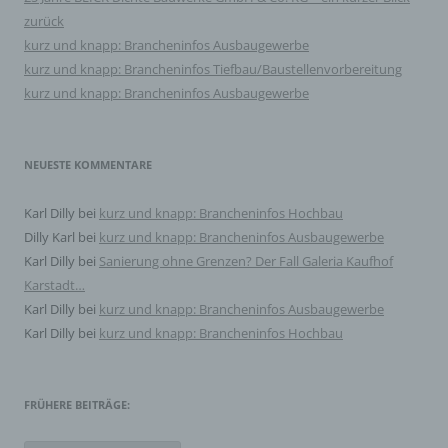
Verarbeitung durch das Unionsrecht oder das Recht der
zurück
Mitgliedstaaten vorgegeben, so kann der Verantwortliche
beziehungsweise können die bestimmten Kriterien
kurz und knapp: Brancheninfos Ausbaugewerbe
seiner Benennung nach dem Unionsrecht oder dem
kurz und knapp: Brancheninfos Tiefbau/Baustellenvorbereitung
Recht der Mitgliedstaaten vorgesehen werden.
kurz und knapp: Brancheninfos Ausbaugewerbe
h) Auftragsverarbeiter
NEUESTE KOMMENTARE
Auftragsverarbeiter ist eine natürliche oder juristische
Person, Behörde, Einrichtung oder andere Stelle, die
personenbezogene Daten im Auftrag des
Karl Dilly
bei
kurz und knapp: Brancheninfos Hochbau
Verantwortlichen verarbeitet.
Dilly Karl
bei
kurz und knapp: Brancheninfos Ausbaugewerbe
Karl Dilly
bei
Sanierung ohne Grenzen? Der Fall Galeria Kaufhof
i) Empfänger
Karstadt…
Karl Dilly
bei
kurz und knapp: Brancheninfos Ausbaugewerbe
Empfänger ist eine natürliche oder juristische Person,
Karl Dilly
bei
kurz und knapp: Brancheninfos Hochbau
Behörde, Einrichtung oder andere Stelle, der
personenbezogene Daten offengelegt werden,
unabhängig davon, ob es sich bei ihr um einen Dritten
handelt oder nicht. Behörden, die im Rahmen eines
bestimmten Untersuchungsauftrags nach dem
FRÜHERE BEITRÄGE:
Unionsrecht oder dem Recht der Mitgliedstaaten
möglicherweise personenbezogene Daten erhalten,
Frühere