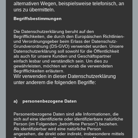
alternativen Wegen, beispielsweise telefonisch, an
uns zu übermitteln.
Ähnliche Beiträge
Begriffsbestimmungen
Die Datenschutzerklärung beruht auf den
Begrifflichkeiten, die durch den Europäischen Richtlinien-
und Verordnungsgeber beim Erlass der Datenschutz-
Grundverordnung (DS-GVO) verwendet wurden. Unsere
Anspruchsvolle
Service ohne Grenzen –
Datenschutzerklärung soll sowohl für die Öffentlichkeit
Aufgabenstellung –
Blick über´n Gartenzaun!
als auch für unsere Kunden und Geschäftspartner
einfach lesbar und verständlich sein. Um dies zu
Behördenzentrum in
28. April 2016
gewährleisten, möchten wir vorab die verwendeten
Luxemburg-Stadt
In "was gibt es Neues?"
Begrifflichkeiten erläutern.
26. Januar 2016
Wir verwenden in dieser Datenschutzerklärung
In "was gibt es Neues?"
unter anderem die folgenden Begriffe:
a) personenbezogene Daten
Personenbezogene Daten sind alle Informationen, die
sich auf eine identifizierte oder identifizierbare natürliche
Baustelle in Köln
Person (im Folgenden „betroffene Person") beziehen.
Braunsfeld
Als identifizierbar wird eine natürliche Person
20. August 2015
angesehen, die direkt oder indirekt, insbesondere mittels