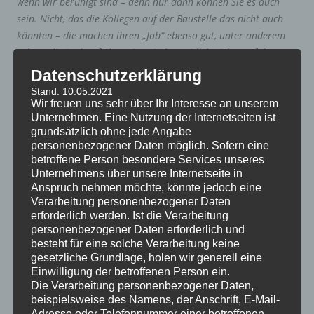
wenn wir beruhigt sind – denn nur dann können Sie es auch
sein. Nicht, das die Kollegen auf der Baustelle das nicht auch
könnten – die machen ihren „Job“ ebenso gut, unter anderem
achten die ja drauf, das mir zwischenzeitlich nichts auf den
Kopf fällt (Dankeschön an der Stelle!
). Aber wir kümmern
Datenschutzerklärung
uns um das dichte, also trockene Bauwerk – da haben wir
Stand: 10.05.2021
sozusagen den Blick für´s „Elementare“. So lernen auch wir
Wir freuen uns sehr über Ihr Interesse an unserem
Unternehmen. Eine Nutzung der Internetseiten ist
immer weiter dazu – wie sich das gehört. Mit einer Menge
grundsätzlich ohne jede Angabe
toller Erkenntnisse ging´s also Ende der Woche wieder in die
personenbezogener Daten möglich. Sofern eine
Heimat. Neben dem Spaß an der Arbeit „schwang“ diesmal
betroffene Person besondere Services unseres
auch die Freude mit, gerade hier helfen zu können – dachte ich
Unternehmens über unsere Internetseite in
doch bisher, die Region wäre in Bezug auf „Dichte Bauwerke“
Anspruch nehmen möchte, könnte jedoch eine
Verarbeitung personenbezogener Daten
wunschlos glücklich. Wie auch immer, unser Auftraggeber wird
erforderlich werden. Ist die Verarbeitung
seinen Grund gehabt haben, Adams & Blick zu rufen und nicht
personenbezogener Daten erforderlich und
„Hinz + Kunz“ (oder wie die heissen…). In diesem Sinne freuen
besteht für eine solche Verarbeitung keine
wir uns über das entgegengebrachte Vertrauen und stehen
gesetzliche Grundlage, holen wir generell eine
auch künftig gerne zur Verfügung – garantiert!
Einwilligung der betroffenen Person ein.
Die Verarbeitung personenbezogener Daten,
beispielsweise des Namens, der Anschrift, E-Mail-
Besten Gruß aus Daun
Adresse oder Telefonnummer einer betroffenen