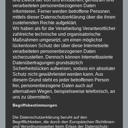
schmökern dient vielen Menschen als Informationsplattform
verarbeiteten personenbezogenen Daten
informieren. Ferner werden betroffene Personen
zum Thema nachhaltige Abdichtung, Erhaltung und Sanierung
mittels dieser Datenschutzerklärung über die ihnen
ihres Hauses – stetig steigende Besucherzahlen belegen das.
zustehenden Rechte aufgeklärt.
Ohne eine persönliche Beratung und eine Analyse vor Ort geht
Wir haben als für die Verarbeitung Verantwortlicher
natürlich gar nichts! Oder haben Sie schon mal eine
zahlreiche technische und organisatorische
Kariesdiagnose am Telefon bekommen? Unsere Erstberatung
Maßnahmen umgesetzt, um einen möglichst
lückenlosen Schutz der über diese Internetseite
vor Ort („Anamnese“) ist auch grundsätzlich kostenlos. Was
verarbeiteten personenbezogenen Daten
Ihnen passieren kann, das ich, nachdem wir Ihren Auftrag
sicherzustellen. Dennoch können Internetbasierte
ausgeführt haben, mich persönlich (meist telefonisch) nach
Datenübertragungen grundsätzlich
Ihrer Zufriedenheit erkundige – das ist nämlich unser Ziel.
Sie
Sicherheitslücken aufweisen, sodass ein absoluter
erkennen jetzt, mein Prinzip ist: „Geschäfte werden unter
Schutz nicht gewährleistet werden kann. Aus
diesem Grund steht es jeder betroffenen Person
Menschen gemacht“, irgendwie geht’s nur so, und nur deshalb
frei, personenbezogene Daten auch auf
geht das für mich mit Riesenspaß und Überzeugung – heute und
alternativen Wegen, beispielsweise telefonisch, an
künftig! „Klicken“ Sie also weiterhin diese hübsche Internetseite
uns zu übermitteln.
an, und wenn Sie Fragen haben –
rufen Sie mich an
, ich bzw.
Begriffsbestimmungen
meine Netzwerker helfen Ihnen jederzeit gerne – versprochen!
Die Datenschutzerklärung beruht auf den
Herzliche Grüße aus Daun
Begrifflichkeiten, die durch den Europäischen Richtlinien-
und Verordnungsgeber beim Erlass der Datenschutz-