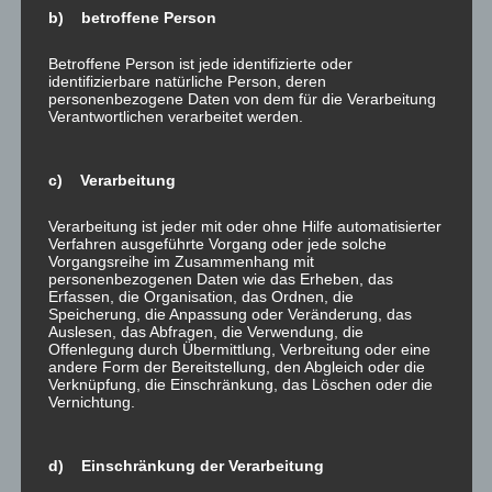
b) betroffene Person
Ähnliche Beiträge
Betroffene Person ist jede identifizierte oder
identifizierbare natürliche Person, deren
personenbezogene Daten von dem für die Verarbeitung
Verantwortlichen verarbeitet werden.
Baustoff-Fachhandel:
Nochmal – weil´s
c) Verarbeitung
Wettbewerbsposition
elementar wichtig ist:
und
Thema Brandschutz
Verarbeitung ist jeder mit oder ohne Hilfe automatisierter
Unternehmenspolitik
23. Juni 2017
Verfahren ausgeführte Vorgang oder jede solche
28. April 2016
In "was gibt es Neues?"
Vorgangsreihe im Zusammenhang mit
In "was gibt es Neues?"
personenbezogenen Daten wie das Erheben, das
Erfassen, die Organisation, das Ordnen, die
Speicherung, die Anpassung oder Veränderung, das
Auslesen, das Abfragen, die Verwendung, die
Offenlegung durch Übermittlung, Verbreitung oder eine
andere Form der Bereitstellung, den Abgleich oder die
Verknüpfung, die Einschränkung, das Löschen oder die
Vernichtung.
kurz und knapp:
Brancheninformationen
Bauträger
d) Einschränkung der Verarbeitung
10. Juli 2015