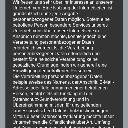
Wir freuen uns sehr über Ihr Interesse an unserem
künftig auf uns alle zukommen – die neuen Medien!
Unternehmen. Eine Nutzung der Internetseiten ist
Unausweichlich zuweilen auch bedrohlich – weis man doch nie,
grundsätzlich ohne jede Angabe
welche persönlichen Informationen man bei jeglicher Recherche
personenbezogener Daten möglich. Sofern eine
im worldwide Web preisgibt. Aber mal ganz ehrlich – gingen wir
betroffene Person besondere Services unseres
früher, egal ob es sich um Bauprodukte oder sonst was
Unternehmens über unsere Internetseite in
Anspruch nehmen möchte, könnte jedoch eine
handelte, nicht auch zum Händler unseres Vertrauens und
Verarbeitung personenbezogener Daten
fragten ihn das „berühmte Loch in den Bauch“ – so ganz ohne
erforderlich werden. Ist die Verarbeitung
„Tarnkappe“? Gut beraten mit gefülltem „Einkaufskorb“ gings
personenbezogener Daten erforderlich und
anschließend nach Hause (rsp. zur Baustelle) und alle waren
besteht für eine solche Verarbeitung keine
glücklich. Wir, weil wir für unser Geld einen guten Gegenwert
gesetzliche Grundlage, holen wir generell eine
Einwilligung der betroffenen Person ein.
(mit etwas Glück noch einen kostenlosen Kaffee!) erhielten, und
Die Verarbeitung personenbezogener Daten,
der Verkäufer – weil die Kasse klingelte. Und nun mal ganz
beispielsweise des Namens, der Anschrift, E-Mail-
ehrlich – war das wirklich anonym? Ich glaube nicht, eher im
Adresse oder Telefonnummer einer betroffenen
Gegenteil! Trotzdem (oder gerade deshalb?) hat es auch Spaß
Person, erfolgt stets im Einklang mit der
gemacht. Gehen wir also davon aus, das wir alle ohne das
Datenschutz-Grundverordnung und in
Übereinstimmung mit den für uns geltenden
Internet eh nicht mehr auskommen, und nutzen es so, das es
landesspezifischen Datenschutzbestimmungen.
zusätzlichen Nutzen bringt – die Vorabinformation. Ich selbst
Mittels dieser Datenschutzerklärung möchte unser
bemerke seit ein paar Jahren das das funktioniert – sehr gut
Unternehmen die Öffentlichkeit über Art, Umfang
sogar. Der Internetauftritt in dem Sie gerade so intensiv
und Zweck der von uns erhobenen, genutzten und