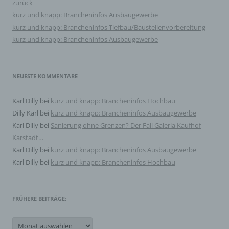
zurück
Auftragsverarbeiter und den Personen, die unter der
unmittelbaren Verantwortung des Verantwortlichen oder
kurz und knapp: Brancheninfos Ausbaugewerbe
des Auftragsverarbeiters befugt sind, die
kurz und knapp: Brancheninfos Tiefbau/Baustellenvorbereitung
personenbezogenen Daten zu verarbeiten.
kurz und knapp: Brancheninfos Ausbaugewerbe
k) Einwilligung
NEUESTE KOMMENTARE
Einwilligung ist jede von der betroffenen Person freiwillig
für den bestimmten Fall in informierter Weise und
unmissverständlich abgegebene Willensbekundung in
Karl Dilly
bei
kurz und knapp: Brancheninfos Hochbau
Form einer Erklärung oder einer sonstigen eindeutigen
Dilly Karl
bei
kurz und knapp: Brancheninfos Ausbaugewerbe
bestätigenden Handlung, mit der die betroffene Person
zu verstehen gibt, dass sie mit der Verarbeitung der sie
Karl Dilly
bei
Sanierung ohne Grenzen? Der Fall Galeria Kaufhof
betreffenden personenbezogenen Daten einverstanden
Karstadt…
ist.
Karl Dilly
bei
kurz und knapp: Brancheninfos Ausbaugewerbe
Karl Dilly
bei
kurz und knapp: Brancheninfos Hochbau
Name und Anschrift des für die Verarbeitung
Verantwortlichen
Verantwortlicher im Sinne der Datenschutz-
FRÜHERE BEITRÄGE:
Grundverordnung, sonstiger in den Mitgliedstaaten der
Europäischen Union geltenden Datenschutzgesetze und
Frühere
anderer Bestimmungen mit datenschutzrechtlichem
Beiträge: