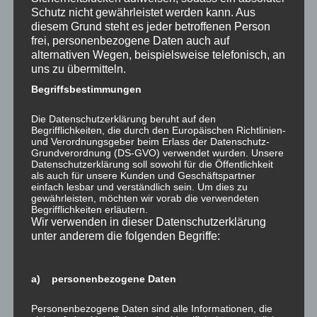
Schutz nicht gewährleistet werden kann. Aus
diesem Grund steht es jeder betroffenen Person
Teilen mit:
frei, personenbezogene Daten auch auf
alternativen Wegen, beispielsweise telefonisch, an
uns zu übermitteln.
Gefällt mir:
Begriffsbestimmungen
Die Datenschutzerklärung beruht auf den
Begrifflichkeiten, die durch den Europäischen Richtlinien-
und Verordnungsgeber beim Erlass der Datenschutz-
Grundverordnung (DS-GVO) verwendet wurden. Unsere
Datenschutzerklärung soll sowohl für die Öffentlichkeit
Ähnliche Beiträge
als auch für unsere Kunden und Geschäftspartner
einfach lesbar und verständlich sein. Um dies zu
gewährleisten, möchten wir vorab die verwendeten
Begrifflichkeiten erläutern.
Wir verwenden in dieser Datenschutzerklärung
unter anderem die folgenden Begriffe:
kurz und knapp:
kurz und knapp:
a) personenbezogene Daten
Brancheninfos
Brancheninfos
Ausbaugewerbe
Ausbaugewerbe
Personenbezogene Daten sind alle Informationen, die
30. Januar 2019
23. Januar 2020