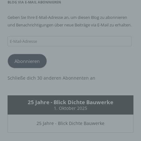
BLOG VIA E-MAIL ABONNIEREN
betreffenden personenbezogenen Daten einverstanden
ist.
Geben Sie Ihre E-Mail-Adresse an, um diesen Blog zu abonnieren
und Benachrichtigungen über neue Beiträge via E-Mail zu erhalten.
Name und Anschrift des für die Verarbeitung
Verantwortlichen
E-
Verantwortlicher im Sinne der Datenschutz-
Mail-
Grundverordnung, sonstiger in den Mitgliedstaaten der
Adresse
Europäischen Union geltenden Datenschutzgesetze und
anderer Bestimmungen mit datenschutzrechtlichem
Abonnieren
Charakter ist die:
Wolfgang Blick Dichte Bauwerke
Wolfgang Blick
Schließe dich 30 anderen Abonnenten an
Fliederweg 10
54550 Daun
Deutschland
25 Jahre - Blick Dichte Bauwerke
06592-958022
1. Oktober 2025
Cookies / SessionStorage / LocalStorage
25 Jahre - Blick Dichte Bauwerke
Die Internetseiten verwenden teilweise so genannte
Cookies, LocalStorage und SessionStorage. Dies dient
dazu, unser Angebot nutzerfreundlicher, effektiver und
sicherer zu machen. Local Storage und SessionStorage