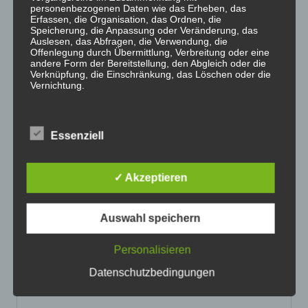
in Extremsituationen!
Brancheninfos – erneuerbare
personenbezogenen Daten wie das Erheben, das
Erfassen, die Organisation, das Ordnen, die
Energien
→
Speicherung, die Anpassung oder Veränderung, das
Auslesen, das Abfragen, die Verwendung, die
Offenlegung durch Übermittlung, Verbreitung oder eine
andere Form der Bereitstellung, den Abgleich oder die
Verknüpfung, die Einschränkung, das Löschen oder die
Schreibe einen Kommentar
Vernichtung.
Deine E-Mail-Adresse wird nicht veröffentlicht.
Erforderliche Felder sind mit
*
markiert
d) Einschränkung der Verarbeitung
Essenziell
Kommentar
*
Einschränkung der Verarbeitung ist die Markierung
gespeicherter personenbezogener Daten mit dem Ziel,
ihre künftige Verarbeitung einzuschränken.
✓ Akzeptieren
e) Profiling
Auswahl speichern
Profiling ist jede Art der automatisierten Verarbeitung
Personalisieren
personenbezogener Daten, die darin besteht, dass diese
personenbezogenen Daten verwendet werden, um
Datenschutzbedingungen
bestimmte persönliche Aspekte, die sich auf eine
Name
natürliche Person beziehen, zu bewerten, insbesondere,
um Aspekte bezüglich Arbeitsleistung, wirtschaftlicher