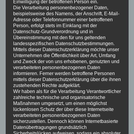
Einwilligung der betroffenen Person ein.
mehr denn je die bereits guten Ideen, „junges Leben in alte
Die Verarbeitung personenbezogener Daten,
Ortszentren zu bringen“ weiter voranzutreiben und bestehende
beispielsweise des Namens, der Anschrift, E-Mail-
Bausubstanz zu erhalten, somit bestenfalls wieder
Adresse oder Telefonnummer einer betroffenen
Generationen von Menschen zusammenzubringen.
Person, erfolgt stets im Einklang mit der
Datenschutz-Grundverordnung und in
Ganzheitliches Denken und Handeln, politisch unterstützt und
Übereinstimmung mit den für uns geltenden
gefördert. Wertschöpfung im Sinne aller Beteiligten – da sollte
landesspezifischen Datenschutzbestimmungen.
sich auch künftig was draus machen lassen!
Mittels dieser Datenschutzerklärung möchte unser
Unternehmen die Öffentlichkeit über Art, Umfang
In diesem Sinne, besten Gruß aus Daun
und Zweck der von uns erhobenen, genutzten und
verarbeiteten personenbezogenen Daten
informieren. Ferner werden betroffene Personen
Wolfgang Blick
mittels dieser Datenschutzerklärung über die ihnen
zustehenden Rechte aufgeklärt.
Wir haben als für die Verarbeitung Verantwortlicher
zahlreiche technische und organisatorische
Maßnahmen umgesetzt, um einen möglichst
lückenlosen Schutz der über diese Internetseite
verarbeiteten personenbezogenen Daten
sicherzustellen. Dennoch können Internetbasierte
Datenübertragungen grundsätzlich
Sicherheitslücken aufweisen, sodass ein absoluter