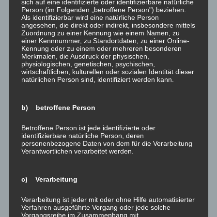
sich auf eine identifizierte oder identifizierbare natürliche
In "was gibt es Neues?"
In "was gibt es Neues?"
Person (im Folgenden „betroffene Person") beziehen.
Als identifizierbar wird eine natürliche Person
angesehen, die direkt oder indirekt, insbesondere mittels
Zuordnung zu einer Kennung wie einem Namen, zu
einer Kennnummer, zu Standortdaten, zu einer Online-
Kennung oder zu einem oder mehreren besonderen
Merkmalen, die Ausdruck der physischen,
physiologischen, genetischen, psychischen,
kurz und knapp:
wirtschaftlichen, kulturellen oder sozialen Identität dieser
Brancheninfos –
natürlichen Person sind, identifiziert werden kann.
Ausbaugewerbe
24. Juli 2023
In "was gibt es Neues?"
b) betroffene Person
Betroffene Person ist jede identifizierte oder
identifizierbare natürliche Person, deren
Dieser Beitrag wurde am
5. August 2019
unter
was gibt es Neues?
personenbezogene Daten von dem für die Verarbeitung
veröffentlicht.
Verantwortlichen verarbeitet werden.
c) Verarbeitung
Verarbeitung ist jeder mit oder ohne Hilfe automatisierter
Verfahren ausgeführte Vorgang oder jede solche
Beitragsnavigation
←
Plan B – Zuverlässig, auch
kurz und knapp:
Vorgangsreihe im Zusammenhang mit