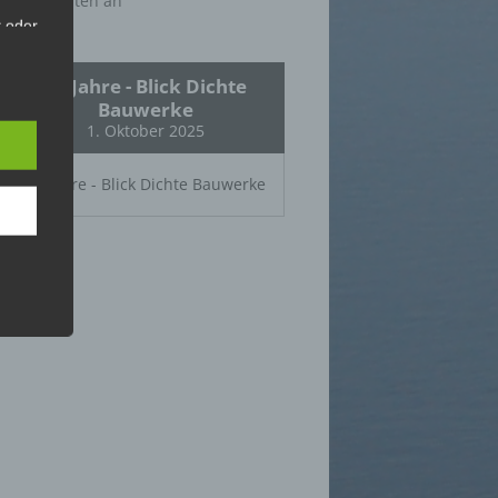
Abonnenten an
t oder
n, zu
em
25 Jahre - Blick Dichte
Bauwerke
1. Oktober 2025
25 Jahre - Blick Dichte Bauwerke
,
hen
rte
, das
as
 oder