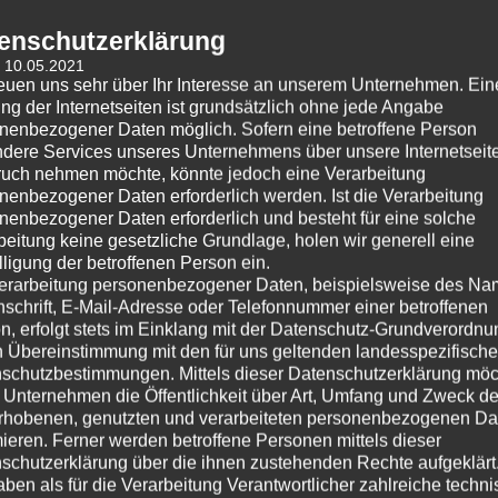
ber es ist ein Anfang. Welche Gründe dafür sprechen, das
enschutzerklärung
rückgeht, dafür hat wohl auch jeder von uns seine
: 10.05.2021
e „Mischung macht´s“ – zumindest zu Anfang. Die Strukturen
reuen uns sehr über Ihr Interesse an unserem Unternehmen. Ein
ünftig ein E-Auto nutzen, hier auf dem Land ist es
ng der Internetseiten ist grundsätzlich ohne jede Angabe
nenbezogener Daten möglich. Sofern eine betroffene Person
Also denke ich über Möglichkeiten nach, meinen Beitrag zu
dere Services unseres Unternehmens über unsere Internetseite
 – genau wie Sie sicher auch? Ganzheitlich betrachtet ist
uch nehmen möchte, könnte jedoch eine Verarbeitung
e, die wir erst gar nicht benötigen, die Umwelt auch nicht
nenbezogener Daten erforderlich werden. Ist die Verarbeitung
Ihre Immobilie dahingehend optimieren können finden Sie
nenbezogener Daten erforderlich und besteht für eine solche
ch in einer Beratung vor Ort. Rufen Sie mich an, wenn Sie
beitung keine gesetzliche Grundlage, holen wir generell eine
lligung der betroffenen Person ein.
 zu hören.
erarbeitung personenbezogener Daten, beispielsweise des Na
nschrift, E-Mail-Adresse oder Telefonnummer einer betroffenen
n, erfolgt stets im Einklang mit der Datenschutz-Grundverordnu
n Übereinstimmung mit den für uns geltenden landesspezifisch
schutzbestimmungen. Mittels dieser Datenschutzerklärung mö
 Unternehmen die Öffentlichkeit über Art, Umfang und Zweck de
rhobenen, genutzten und verarbeiteten personenbezogenen Da
mieren. Ferner werden betroffene Personen mittels dieser
schutzerklärung über die ihnen zustehenden Rechte aufgeklärt
aben als für die Verarbeitung Verantwortlicher zahlreiche techn