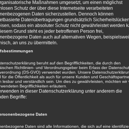
rganisatorische Maßnahmen umgesetzt, um einen möglichst
nlosen Schutz der über diese Internetseite verarbeiteten
nenbezogenen Daten sicherzustellen. Dennoch können
netbasierte Datenübertragungen grundsätzlich Sicherheitslücke
isen, sodass ein absoluter Schutz nicht gewährleistet werden k
iesem Grund steht es jeder betroffenen Person frei,
nenbezogene Daten auch auf alternativen Wegen, beispielswe
onisch, an uns zu übermitteln.
ffsbestimmungen
tenschutzerklärung beruht auf den Begrifflichkeiten, die durch den
ischen Richtlinien- und Verordnungsgeber beim Erlass der Datenschut
verordnung (DS-GVO) verwendet wurden. Unsere Datenschutzerklärun
 für die Öffentlichkeit als auch für unsere Kunden und Geschäftspartne
h lesbar und verständlich sein. Um dies zu gewährleisten, möchten wir
rwendeten Begrifflichkeiten erläutern.
erwenden in dieser Datenschutzerklärung unter anderem die
nden Begriffe:
rsonenbezogene Daten
enbezogene Daten sind alle Informationen, die sich auf eine identifizie