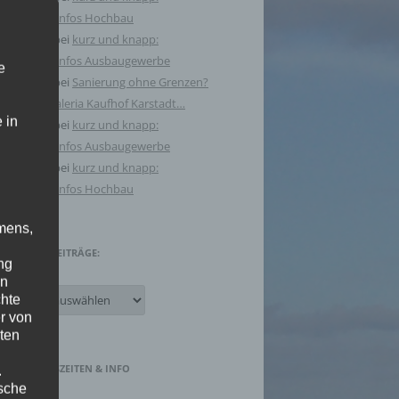
Brancheninfos Hochbau
Dilly Karl
bei
kurz und knapp:
Brancheninfos Ausbaugewerbe
e
Karl Dilly
bei
Sanierung ohne Grenzen?
Der Fall Galeria Kaufhof Karstadt…
 in
Karl Dilly
bei
kurz und knapp:
Brancheninfos Ausbaugewerbe
Karl Dilly
bei
kurz und knapp:
Brancheninfos Hochbau
mens,
FRÜHERE BEITRÄGE:
ng
en
Frühere
chte
Beiträge:
r von
ten
GESCHÄFTSZEITEN & INFO
.
ische