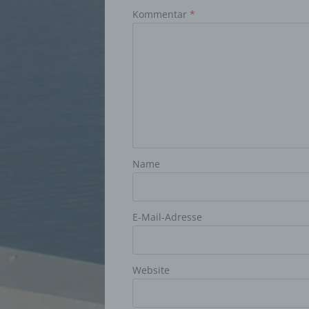
Kommentar
*
d) Ei
Einsch
person
einzu
e) Pr
Profil
die d
Name
bestim
bewert
Lage, 
Aufent
vorhe
E-Mail-Adresse
f) P
Website
Pseudo
auf w
Inform