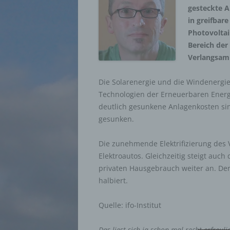
gesteckte A
in greifbar
Photovolta
Bereich der
Verlangsam
Die Solarenergie und die Windenergie
Technologien der Erneuerbaren Energ
deutlich gesunkene Anlagenkosten si
gesunken.
Die zunehmende Elektrifizierung des V
Elektroautos. Gleichzeitig steigt auc
privaten Hausgebrauch weiter an. Der
halbiert.
Quelle: ifo-Institut
Das liest sich ja schon mal recht erfreul