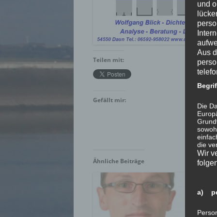
und o
lücke
perso
Inter
aufwe
Aus d
Teilen mit:
perso
telef
Begri
Gefällt mir:
Die Da
Europä
Grund
sowohl
einfac
die ve
Wir v
Ähnliche Beiträge
folge
a) pe
Person