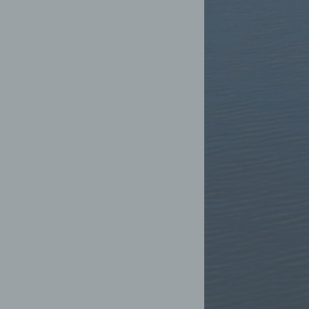
ten,
 um
 zu
er
ten,
er
Weise,
 werden