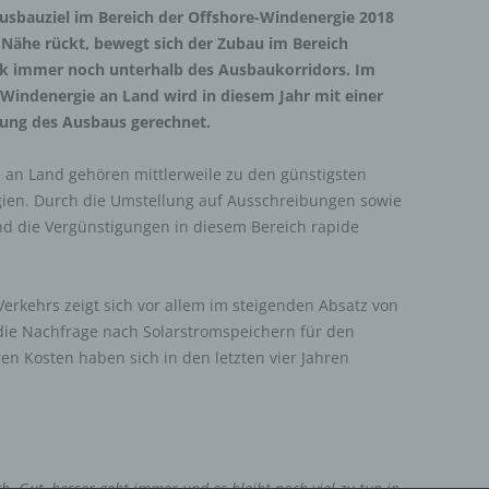
usbauziel im Bereich der Offshore-Windenergie 2018
e Nähe rückt, bewegt sich der Zubau im Bereich
ik immer noch unterhalb des Ausbaukorridors. Im
 Windenergie an Land wird in diesem Jahr mit einer
ung des Ausbaus gerechnet.
 an Land gehören mittlerweile zu den günstigsten
ien. Durch die Umstellung auf Ausschreibungen sowie
nd die Vergünstigungen in diesem Bereich rapide
erkehrs zeigt sich vor allem im steigenden Absatz von
h die Nachfrage nach Solarstromspeichern für den
en Kosten haben sich in den letzten vier Jahren
ich. Gut, besser geht immer und es bleibt noch viel zu tun in