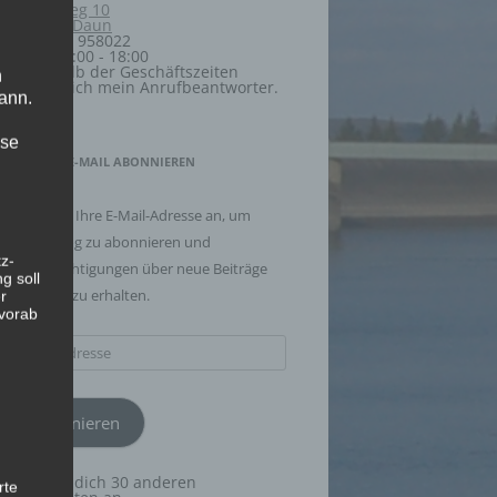
Fliederweg 10
D-54550 Daun
+49 6592 958022
Mo - Fr 8:00 - 18:00
Außerhalb der Geschäftszeiten
n
meldet sich mein Anrufbeantworter.
ann.
ise
BLOG VIA E-MAIL ABONNIEREN
Geben Sie Ihre E-Mail-Adresse an, um
diesen Blog zu abonnieren und
z-
Benachrichtigungen über neue Beiträge
g soll
via E-Mail zu erhalten.
r
 vorab
E-
Mail-
Adresse
Abonnieren
Schließe dich 30 anderen
rte