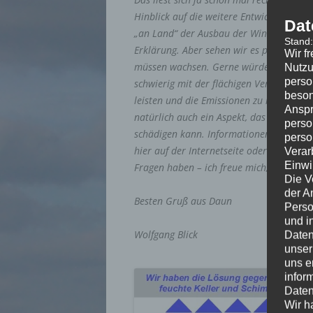
Hinblick auf die weitere Entwicklung – a
Dat
„an Land“ der Ausbau der Windenergie zu
Stand
Erklärung. Aber sehen wir es positiv. Di
Wir f
müssen wachsen. Gerne würde ich bspw. k
Nutzu
perso
schwierig mit der flächigen Versorgung. 
beson
leisten und die Emissionen zu reduzieren
Anspr
natürlich auch ein Aspekt, das die Energi
perso
schädigen kann. Informationen, wie Sie 
perso
hier auf der Internetseite oder gerne au
Verar
Einwi
Fragen haben – ich freue mich, von Ihnen
Die V
der A
Besten Gruß aus Daun
Perso
und i
Wolfgang Blick
Daten
unser
uns e
infor
Daten
Wir h