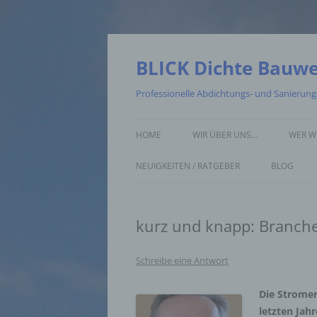
Zum
Inhalt
springen
BLICK Dichte Bauw
Professionelle Abdichtungs- und Sanierun
HOME
WIR ÜBER UNS…
WER W
NEUIGKEITEN / RATGEBER
BLOG
kurz und knapp: Branche
Schreibe eine Antwort
Die Stromer
letzten Jah