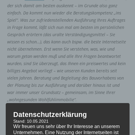
der sich damit am besten auskennt – im Grunde also ganz
einfach. Da kommt nun wieder die Beratungskompetenz „ins
Spiel“. Was zur zufriedenstellenden Ausführung Ihres Auftrages
in Frage kommt, läßt sich nun mal am besten im persönlichen
Gespräch erörtern (das uralte Verständigungsmittel – Sie
wissen es schon…), das kann auch bspw. die beste Internetseite
nicht übernehmen. Erst wenn Sie verstehen, was, wie und
warum getan werden muß und alle Ihre Fragen beantwortet
wurden, sind Sie überzeugt, das Ihnen ein preiswertes und kein
billiges Angebot vorliegt – wie unseren Kunden bereits seit
vielen Jahren. Beratung und Begleitung des Bauvorhabens von
der Planung bis zur Ausführung und darüber hinaus ist und
war immer unser Grundsatz – gemeinsam, im Sinne Ihrer
„wohngesunden Wohlfühlimmobilie“.
Datenschutzerklärung
Besten Gruß aus Daun
Stand: 10.05.2021
Wir freuen uns sehr über Ihr Interesse an unserem
Wolfgang Blick
Unternehmen. Eine Nutzung der Internetseiten ist