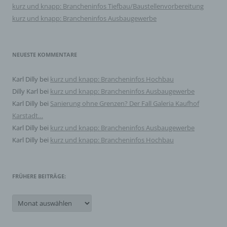
werden und technischen und organisatorischen
kurz und knapp: Brancheninfos Tiefbau/Baustellenvorbereitung
Maßnahmen unterliegen, die gewährleisten, dass die
kurz und knapp: Brancheninfos Ausbaugewerbe
personenbezogenen Daten nicht einer identifizierten
oder identifizierbaren natürlichen Person zugewiesen
werden.
NEUESTE KOMMENTARE
g) Verantwortlicher oder für die Verarbeitung
Verantwortlicher
Karl Dilly
bei
kurz und knapp: Brancheninfos Hochbau
Dilly Karl
bei
kurz und knapp: Brancheninfos Ausbaugewerbe
Verantwortlicher oder für die Verarbeitung
Verantwortlicher ist die natürliche oder juristische
Karl Dilly
bei
Sanierung ohne Grenzen? Der Fall Galeria Kaufhof
Person, Behörde, Einrichtung oder andere Stelle, die
Karstadt…
allein oder gemeinsam mit anderen über die Zwecke
und Mittel der Verarbeitung von personenbezogenen
Karl Dilly
bei
kurz und knapp: Brancheninfos Ausbaugewerbe
Daten entscheidet. Sind die Zwecke und Mittel dieser
Karl Dilly
bei
kurz und knapp: Brancheninfos Hochbau
Verarbeitung durch das Unionsrecht oder das Recht der
Mitgliedstaaten vorgegeben, so kann der Verantwortliche
beziehungsweise können die bestimmten Kriterien
seiner Benennung nach dem Unionsrecht oder dem
Recht der Mitgliedstaaten vorgesehen werden.
FRÜHERE BEITRÄGE:
Frühere
Beiträge:
h) Auftragsverarbeiter
Auftragsverarbeiter ist eine natürliche oder juristische