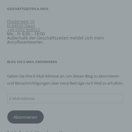
Person, Behörde, Einrichtung oder andere Stelle, die
personenbezogene Daten im Auftrag des
GESCHÄFTSZEITEN & INFO
Verantwortlichen verarbeitet.
Fliederweg 10
D-54550 Daun
+49 6592 958022
i) Empfänger
Mo - Fr 8:00 - 18:00
Außerhalb der Geschäftszeiten meldet sich mein
Anrufbeantworter.
Empfänger ist eine natürliche oder juristische Person,
Behörde, Einrichtung oder andere Stelle, der
personenbezogene Daten offengelegt werden,
unabhängig davon, ob es sich bei ihr um einen Dritten
handelt oder nicht. Behörden, die im Rahmen eines
BLOG VIA E-MAIL ABONNIEREN
bestimmten Untersuchungsauftrags nach dem
Unionsrecht oder dem Recht der Mitgliedstaaten
möglicherweise personenbezogene Daten erhalten,
Geben Sie Ihre E-Mail-Adresse an, um diesen Blog zu abonnieren
gelten jedoch nicht als Empfänger.
und Benachrichtigungen über neue Beiträge via E-Mail zu erhalten.
E-
j) Dritter
Mail-
Dritter ist eine natürliche oder juristische Person,
Adresse
Behörde, Einrichtung oder andere Stelle außer der
Abonnieren
betroffenen Person, dem Verantwortlichen, dem
Auftragsverarbeiter und den Personen, die unter der
unmittelbaren Verantwortung des Verantwortlichen oder