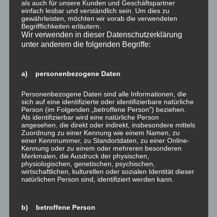
als auch für unsere Kunden und Geschäftspartner
einfach lesbar und verständlich sein. Um dies zu
Dieser Beitrag wurde am
25. Juli 2017
unter
was gibt es Neues?
gewährleisten, möchten wir vorab die verwendeten
Begrifflichkeiten erläutern.
veröffentlicht.
Wir verwenden in dieser Datenschutzerklärung
unter anderem die folgenden Begriffe:
a) personenbezogene Daten
Beitragsnavigation
←
Gesundes Wohnen,
Unwetterschäden in
Personenbezogene Daten sind alle Informationen, die
sich auf eine identifizierte oder identifizierbare natürliche
gesundes Leben –
Deutschland – Was ist zu tun,
Person (im Folgenden „betroffene Person") beziehen.
interessante Parallelen
wenn´s passiert ist?
→
Als identifizierbar wird eine natürliche Person
angesehen, die direkt oder indirekt, insbesondere mittels
Zuordnung zu einer Kennung wie einem Namen, zu
einer Kennnummer, zu Standortdaten, zu einer Online-
Kennung oder zu einem oder mehreren besonderen
Schreibe einen Kommentar
Merkmalen, die Ausdruck der physischen,
physiologischen, genetischen, psychischen,
wirtschaftlichen, kulturellen oder sozialen Identität dieser
Deine E-Mail-Adresse wird nicht veröffentlicht.
natürlichen Person sind, identifiziert werden kann.
Erforderliche Felder sind mit
*
markiert
Kommentar
*
b) betroffene Person