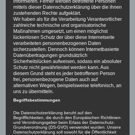
informieren. Ferner werden betroffene Personen
mittels dieser Datenschutzerklärung über die ihnen
zustehenden Rechte aufgeklärt.
Wir haben als für die Verarbeitung Verantwortlicher
zahlreiche technische und organisatorische
Maßnahmen umgesetzt, um einen möglichst
kurz und knapp:
kurz und knapp:
lückenlosen Schutz der über diese Internetseite
Brancheninfos
Brancheninfos
verarbeiteten personenbezogenen Daten
Klempner, Gas- und
Klempner, Gas- und
sicherzustellen. Dennoch können Internetbasierte
Wasserinstallateure
Wasserinstallateure
Datenübertragungen grundsätzlich
25. Februar 2016
4. April 2018
Sicherheitslücken aufweisen, sodass ein absoluter
In "was gibt es Neues?"
In "was gibt es Neues?"
Schutz nicht gewährleistet werden kann. Aus
diesem Grund steht es jeder betroffenen Person
frei, personenbezogene Daten auch auf
alternativen Wegen, beispielsweise telefonisch, an
uns zu übermitteln.
Begriffsbestimmungen
kurz und knapp:
Brancheninfos
Die Datenschutzerklärung beruht auf den
Baustoffhandel
Begrifflichkeiten, die durch den Europäischen Richtlinien-
11. Mai 2018
und Verordnungsgeber beim Erlass der Datenschutz-
Grundverordnung (DS-GVO) verwendet wurden. Unsere
In "was gibt es Neues?"
Datenschutzerklärung soll sowohl für die Öffentlichkeit