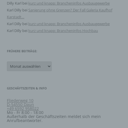
werden.
Dilly Karl
bei
kurz und knapp: Brancheninfos Ausbaugewerbe
Karl Dilly
bei
Sanierung ohne Grenzen? Der Fall Galeria Kaufhof
Karstadt…
g) Verantwortlicher oder für die Verarbeitung
Karl Dilly
bei
kurz und knapp: Brancheninfos Ausbaugewerbe
Verantwortlicher
Karl Dilly
bei
kurz und knapp: Brancheninfos Hochbau
Verantwortlicher oder für die Verarbeitung
Verantwortlicher ist die natürliche oder juristische
Person, Behörde, Einrichtung oder andere Stelle, die
allein oder gemeinsam mit anderen über die Zwecke
FRÜHERE BEITRÄGE:
und Mittel der Verarbeitung von personenbezogenen
Daten entscheidet. Sind die Zwecke und Mittel dieser
Frühere
Verarbeitung durch das Unionsrecht oder das Recht der
Beiträge:
Mitgliedstaaten vorgegeben, so kann der Verantwortliche
beziehungsweise können die bestimmten Kriterien
seiner Benennung nach dem Unionsrecht oder dem
Recht der Mitgliedstaaten vorgesehen werden.
GESCHÄFTSZEITEN & INFO
h) Auftragsverarbeiter
Fliederweg 10
D-54550 Daun
+49 6592 958022
Auftragsverarbeiter ist eine natürliche oder juristische
Mo - Fr 8:00 - 18:00
Person, Behörde, Einrichtung oder andere Stelle, die
Außerhalb der Geschäftszeiten meldet sich mein
personenbezogene Daten im Auftrag des
Anrufbeantworter.
Verantwortlichen verarbeitet.