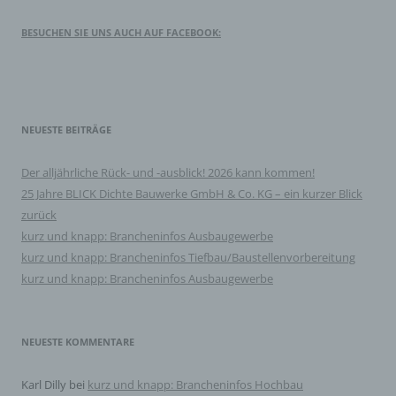
e) Profiling
BESUCHEN SIE UNS AUCH AUF FACEBOOK:
Profiling ist jede Art der automatisierten Verarbeitung
personenbezogener Daten, die darin besteht, dass diese
personenbezogenen Daten verwendet werden, um
bestimmte persönliche Aspekte, die sich auf eine
natürliche Person beziehen, zu bewerten, insbesondere,
um Aspekte bezüglich Arbeitsleistung, wirtschaftlicher
NEUESTE BEITRÄGE
Lage, Gesundheit, persönlicher Vorlieben, Interessen,
Zuverlässigkeit, Verhalten, Aufenthaltsort oder
Ortswechsel dieser natürlichen Person zu analysieren
Der alljährliche Rück- und -ausblick! 2026 kann kommen!
oder vorherzusagen.
25 Jahre BLICK Dichte Bauwerke GmbH & Co. KG – ein kurzer Blick
zurück
f) Pseudonymisierung
kurz und knapp: Brancheninfos Ausbaugewerbe
kurz und knapp: Brancheninfos Tiefbau/Baustellenvorbereitung
Pseudonymisierung ist die Verarbeitung
personenbezogener Daten in einer Weise, auf welche
kurz und knapp: Brancheninfos Ausbaugewerbe
die personenbezogenen Daten ohne Hinzuziehung
zusätzlicher Informationen nicht mehr einer spezifischen
betroffenen Person zugeordnet werden können, sofern
diese zusätzlichen Informationen gesondert aufbewahrt
NEUESTE KOMMENTARE
werden und technischen und organisatorischen
Maßnahmen unterliegen, die gewährleisten, dass die
personenbezogenen Daten nicht einer identifizierten
Karl Dilly
bei
kurz und knapp: Brancheninfos Hochbau
oder identifizierbaren natürlichen Person zugewiesen