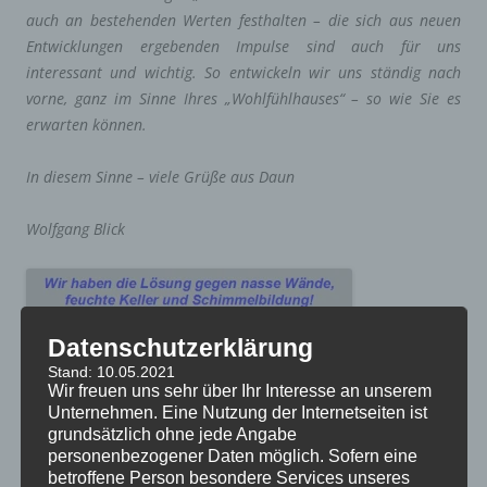
auch an bestehenden Werten festhalten – die sich aus neuen
Entwicklungen ergebenden Impulse sind auch für uns
interessant und wichtig. So entwickeln wir uns ständig nach
vorne, ganz im Sinne Ihres „Wohlfühlhauses“ – so wie Sie es
erwarten können.
In diesem Sinne – viele Grüße aus Daun
Wolfgang Blick
Datenschutzerklärung
Stand: 10.05.2021
Wir freuen uns sehr über Ihr Interesse an unserem
Unternehmen. Eine Nutzung der Internetseiten ist
grundsätzlich ohne jede Angabe
personenbezogener Daten möglich. Sofern eine
betroffene Person besondere Services unseres