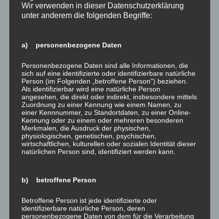
Wir verwenden in dieser Datenschutzerklärung
Fachmesse für Tunnelbau
oder – Wann lohnt sich das
unter anderem die folgenden Begriffe:
und Tunnelbetrieb
„Energiesparen“ überhaupt?
→
a) personenbezogene Daten
Personenbezogene Daten sind alle Informationen, die
Schreibe einen Kommentar
sich auf eine identifizierte oder identifizierbare natürliche
Person (im Folgenden „betroffene Person") beziehen.
Als identifizierbar wird eine natürliche Person
Deine E-Mail-Adresse wird nicht veröffentlicht.
angesehen, die direkt oder indirekt, insbesondere mittels
Erforderliche Felder sind mit
*
markiert
Zuordnung zu einer Kennung wie einem Namen, zu
einer Kennnummer, zu Standortdaten, zu einer Online-
Kommentar
*
Kennung oder zu einem oder mehreren besonderen
Merkmalen, die Ausdruck der physischen,
physiologischen, genetischen, psychischen,
wirtschaftlichen, kulturellen oder sozialen Identität dieser
natürlichen Person sind, identifiziert werden kann.
b) betroffene Person
Betroffene Person ist jede identifizierte oder
identifizierbare natürliche Person, deren
personenbezogene Daten von dem für die Verarbeitung