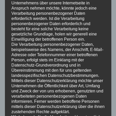
Teilen mit:
Unternehmens über unsere Internetseite in
Anspruch nehmen möchte, könnte jedoch eine
Verarbeitung personenbezogener Daten
erforderlich werden. Ist die Verarbeitung
Gefällt mir:
personenbezogener Daten erforderlich und
besteht für eine solche Verarbeitung keine
gesetzliche Grundlage, holen wir generell eine
Einwilligung der betroffenen Person ein.
Die Verarbeitung personenbezogener Daten,
beispielsweise des Namens, der Anschrift, E-Mail-
Adresse oder Telefonnummer einer betroffenen
Ähnliche Beiträge
Person, erfolgt stets im Einklang mit der
Datenschutz-Grundverordnung und in
Übereinstimmung mit den für uns geltenden
landesspezifischen Datenschutzbestimmungen.
Mittels dieser Datenschutzerklärung möchte unser
Unternehmen die Öffentlichkeit über Art, Umfang
Mit einer Menge toller
Gebietsweise trocken –
und Zweck der von uns erhobenen, genutzten und
Neuigkeiten zurück im
Referenz für die
verarbeiteten personenbezogenen Daten
Vertriebsgebiet!
Zusammenarbeit im
informieren. Ferner werden betroffene Personen
17. April 2016
Netzwerk
mittels dieser Datenschutzerklärung über die ihnen
In "was gibt es Neues?"
6. Oktober 2015
zustehenden Rechte aufgeklärt.
In "was gibt es Neues?"