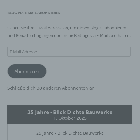
BLOG VIA E-MAIL ABONNIEREN
i) Empfänger
Empfänger ist eine natürliche oder juristische Person,
Geben Sie Ihre E-Mail-Adresse an, um diesen Blog zu abonnieren
Behörde, Einrichtung oder andere Stelle, der
und Benachrichtigungen über neue Beiträge via E-Mail zu erhalten.
personenbezogene Daten offengelegt werden,
unabhängig davon, ob es sich bei ihr um einen Dritten
handelt oder nicht. Behörden, die im Rahmen eines
E-
bestimmten Untersuchungsauftrags nach dem
Unionsrecht oder dem Recht der Mitgliedstaaten
Mail-
möglicherweise personenbezogene Daten erhalten,
Adresse
gelten jedoch nicht als Empfänger.
Abonnieren
j) Dritter
Schließe dich 30 anderen Abonnenten an
Dritter ist eine natürliche oder juristische Person,
Behörde, Einrichtung oder andere Stelle außer der
betroffenen Person, dem Verantwortlichen, dem
25 Jahre - Blick Dichte Bauwerke
Auftragsverarbeiter und den Personen, die unter der
1. Oktober 2025
unmittelbaren Verantwortung des Verantwortlichen oder
des Auftragsverarbeiters befugt sind, die
personenbezogenen Daten zu verarbeiten.
25 Jahre - Blick Dichte Bauwerke