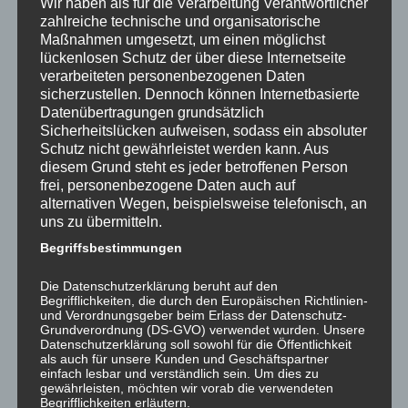
Wir haben als für die Verarbeitung Verantwortlicher
zahlreiche technische und organisatorische
Maßnahmen umgesetzt, um einen möglichst
lückenlosen Schutz der über diese Internetseite
verarbeiteten personenbezogenen Daten
sicherzustellen. Dennoch können Internetbasierte
Datenübertragungen grundsätzlich
Zusammenarbeit im
Sicherheitslücken aufweisen, sodass ein absoluter
Netzwerk – Sicherheit
Schutz nicht gewährleistet werden kann. Aus
von der Planung bis zur
diesem Grund steht es jeder betroffenen Person
Ausführung! (Teil1)
frei, personenbezogene Daten auch auf
14. September 2015
alternativen Wegen, beispielsweise telefonisch, an
In "was gibt es Neues?"
uns zu übermitteln.
Begriffsbestimmungen
Dieser Beitrag wurde am
3. Dezember 2015
unter
was gibt es
Neues?
veröffentlicht.
Die Datenschutzerklärung beruht auf den
Begrifflichkeiten, die durch den Europäischen Richtlinien-
und Verordnungsgeber beim Erlass der Datenschutz-
Grundverordnung (DS-GVO) verwendet wurden. Unsere
Datenschutzerklärung soll sowohl für die Öffentlichkeit
als auch für unsere Kunden und Geschäftspartner
einfach lesbar und verständlich sein. Um dies zu
gewährleisten, möchten wir vorab die verwendeten
Beitragsnavigation
←
STUVA Expo 2015 – Die
„…wer soll das bezahlen?“
Begrifflichkeiten erläutern.