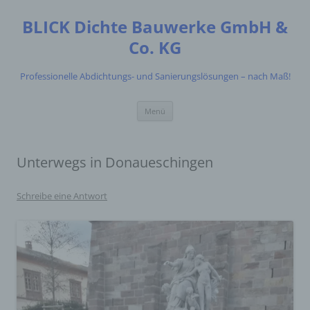
Zum
Inhalt
BLICK Dichte Bauwerke GmbH &
springen
Co. KG
Professionelle Abdichtungs- und Sanierungslösungen – nach Maß!
Menü
Unterwegs in Donaueschingen
Schreibe eine Antwort