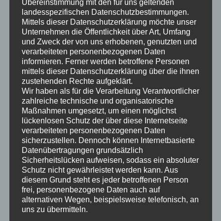
Übereinstimmung mit den für uns geltenden
Neues?
veröffentlicht.
landesspezifischen Datenschutzbestimmungen.
Mittels dieser Datenschutzerklärung möchte unser
Unternehmen die Öffentlichkeit über Art, Umfang
und Zweck der von uns erhobenen, genutzten und
verarbeiteten personenbezogenen Daten
informieren. Ferner werden betroffene Personen
mittels dieser Datenschutzerklärung über die ihnen
Beitragsnavigation
←
Blick Dichte Bauwerke wird
Wie die Zeit vergeht – ein
zustehenden Rechte aufgeklärt.
18 – ein Grund zum Feiern!
Projekt aus 1998:
Wir haben als für die Verarbeitung Verantwortlicher
Theißtalbrücke
→
zahlreiche technische und organisatorische
Maßnahmen umgesetzt, um einen möglichst
lückenlosen Schutz der über diese Internetseite
verarbeiteten personenbezogenen Daten
Schreibe einen Kommentar
sicherzustellen. Dennoch können Internetbasierte
Datenübertragungen grundsätzlich
Deine E-Mail-Adresse wird nicht veröffentlicht.
Sicherheitslücken aufweisen, sodass ein absoluter
Erforderliche Felder sind mit
*
markiert
Schutz nicht gewährleistet werden kann. Aus
Kommentar
*
diesem Grund steht es jeder betroffenen Person
frei, personenbezogene Daten auch auf
alternativen Wegen, beispielsweise telefonisch, an
uns zu übermitteln.