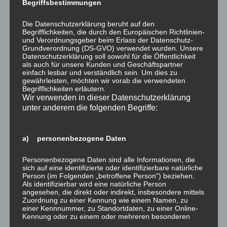
Begriffsbestimmungen
Die Datenschutzerklärung beruht auf den
Begrifflichkeiten, die durch den Europäischen Richtlinien-
und Verordnungsgeber beim Erlass der Datenschutz-
Grundverordnung (DS-GVO) verwendet wurden. Unsere
Datenschutzerklärung soll sowohl für die Öffentlichkeit
als auch für unsere Kunden und Geschäftspartner
Name
einfach lesbar und verständlich sein. Um dies zu
gewährleisten, möchten wir vorab die verwendeten
Begrifflichkeiten erläutern.
Wir verwenden in dieser Datenschutzerklärung
E-Mail-Adresse
unter anderem die folgenden Begriffe:
a) personenbezogene Daten
Website
Personenbezogene Daten sind alle Informationen, die
sich auf eine identifizierte oder identifizierbare natürliche
Person (im Folgenden „betroffene Person") beziehen.
Als identifizierbar wird eine natürliche Person
Benachrichtige mich über nachfolgende Kommentare
angesehen, die direkt oder indirekt, insbesondere mittels
via E-Mail.
Zuordnung zu einer Kennung wie einem Namen, zu
einer Kennnummer, zu Standortdaten, zu einer Online-
Benachrichtige mich über neue Beiträge via E-Mail.
Kennung oder zu einem oder mehreren besonderen
Merkmalen, die Ausdruck der physischen,