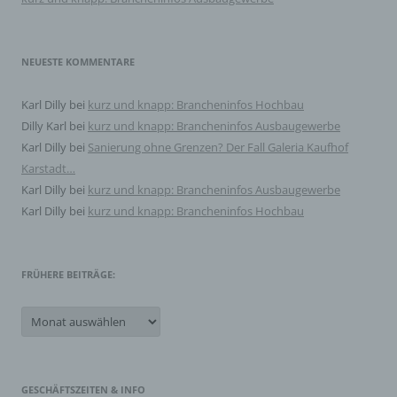
Vernichtung.
d) Einschränkung der Verarbeitung
NEUESTE KOMMENTARE
Einschränkung der Verarbeitung ist die Markierung
Karl Dilly
bei
kurz und knapp: Brancheninfos Hochbau
gespeicherter personenbezogener Daten mit dem Ziel,
ihre künftige Verarbeitung einzuschränken.
Dilly Karl
bei
kurz und knapp: Brancheninfos Ausbaugewerbe
Karl Dilly
bei
Sanierung ohne Grenzen? Der Fall Galeria Kaufhof
Karstadt…
e) Profiling
Karl Dilly
bei
kurz und knapp: Brancheninfos Ausbaugewerbe
Profiling ist jede Art der automatisierten Verarbeitung
Karl Dilly
bei
kurz und knapp: Brancheninfos Hochbau
personenbezogener Daten, die darin besteht, dass diese
personenbezogenen Daten verwendet werden, um
bestimmte persönliche Aspekte, die sich auf eine
natürliche Person beziehen, zu bewerten, insbesondere,
FRÜHERE BEITRÄGE:
um Aspekte bezüglich Arbeitsleistung, wirtschaftlicher
Lage, Gesundheit, persönlicher Vorlieben, Interessen,
Zuverlässigkeit, Verhalten, Aufenthaltsort oder
Frühere
Ortswechsel dieser natürlichen Person zu analysieren
Beiträge:
oder vorherzusagen.
f) Pseudonymisierung
GESCHÄFTSZEITEN & INFO