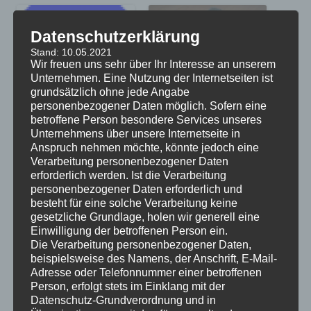
Datenschutzerklärung
Stand: 10.05.2021
Wir freuen uns sehr über Ihr Interesse an unserem
Unternehmen. Eine Nutzung der Internetseiten ist
Feuchte Wände – Was
Was tun, wenn´s drückt?
grundsätzlich ohne jede Angabe
nun?
– Lastfall „Wasser“
personenbezogener Daten möglich. Sofern eine
11. August 2015
23. November 2015
betroffene Person besondere Services unseres
In "was gibt es Neues?"
In "was gibt es Neues?"
Unternehmens über unsere Internetseite in
Anspruch nehmen möchte, könnte jedoch eine
Verarbeitung personenbezogener Daten
erforderlich werden. Ist die Verarbeitung
personenbezogener Daten erforderlich und
besteht für eine solche Verarbeitung keine
Lastfall negativer
gesetzliche Grundlage, holen wir generell eine
Wasserdruck – die
Einwilligung der betroffenen Person ein.
unterschätzte Gefahr!
Die Verarbeitung personenbezogener Daten,
3. April 2019
beispielsweise des Namens, der Anschrift, E-Mail-
In "was gibt es Neues?"
Adresse oder Telefonnummer einer betroffenen
Person, erfolgt stets im Einklang mit der
Datenschutz-Grundverordnung und in
Dieser Beitrag wurde am
12. November 2018
unter
was gibt es