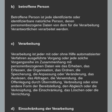
b) betroffene Person
Ähnliche Beiträge
Betroffene Person ist jede identifizierte oder
identifizierbare natürliche Person, deren
personenbezogene Daten von dem für die Verarbeitung
Verantwortlichen verarbeitet werden.
Klimaüberwachung mit
Ursache falsches Lüften
c) Verarbeitung
höchster Genauigkeit –
– Frost und Kälte lassen
Präzision bereits bei der
Schimmel in der
Verarbeitung ist jeder mit oder ohne Hilfe automatisierter
Analyse!
Wohnung sprießen!
Verfahren ausgeführte Vorgang oder jede solche
21. Februar 2018
3. Januar 2017
Vorgangsreihe im Zusammenhang mit
In "was gibt es Neues?"
In "was gibt es Neues?"
personenbezogenen Daten wie das Erheben, das
Erfassen, die Organisation, das Ordnen, die
Speicherung, die Anpassung oder Veränderung, das
Auslesen, das Abfragen, die Verwendung, die
Offenlegung durch Übermittlung, Verbreitung oder eine
andere Form der Bereitstellung, den Abgleich oder die
Verknüpfung, die Einschränkung, das Löschen oder die
Vernichtung.
Eine Frage der
Perspektive – Wert der
Bauwerkserhaltung und
d) Einschränkung der Verarbeitung