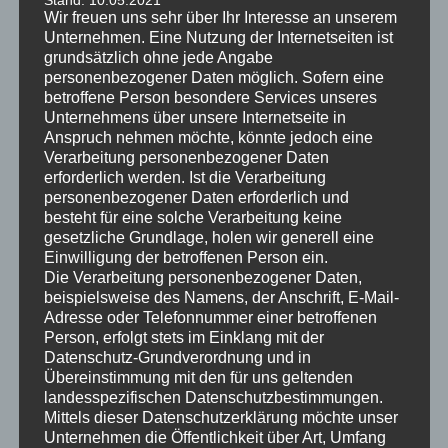
Schimmelpilzdesinfektion + Raumluftentkeimung
Wir freuen uns sehr über Ihr Interesse an unserem
Beseitigung konstruktiver + dämmtechnischer Mängel
Unternehmen. Eine Nutzung der Internetseiten ist
grundsätzlich ohne jede Angabe
Abdichtung gegen eindringende + aufsteigende
personenbezogener Daten möglich. Sofern eine
Feuchtigkeit
betroffene Person besondere Services unseres
Kondensatvermeidung + Feuchteregulierung
Unternehmens über unsere Internetseite in
Anspruch nehmen möchte, könnte jedoch eine
Eifrige Leser meiner Blogbeiträge wissen es schon – ich weise
Verarbeitung personenbezogener Daten
erforderlich werden. Ist die Verarbeitung
immer mal wieder drauf hin, wie wichtig es ist, darauf zu
personenbezogener Daten erforderlich und
achten das die eigenen „Vierwände“ eine gesunde
besteht für eine solche Verarbeitung keine
„Wohlfühlimmobilie“ bleiben. Wichtig ist es mir deshalb, da,
gesetzliche Grundlage, holen wir generell eine
entgegen der „landläufigen Meinung“, es keine
Einwilligung der betroffenen Person ein.
„schimmelspezifische“ Jahreszeit gibt. Es sind ja immer mehrere
Die Verarbeitung personenbezogener Daten,
beispielsweise des Namens, der Anschrift, E-Mail-
Faktoren, die für die Schadensentstehung verantwortlich sind.
Adresse oder Telefonnummer einer betroffenen
Eindeutiger Beweis dafür – ich bin von Januar bis Dezember
Person, erfolgt stets im Einklang mit der
unterwegs, um Bauwerksschäden zu analysieren und zu
Datenschutz-Grundverordnung und in
beheben. Das, je nach klimatischer Situation, ein akuter
Übereinstimmung mit den für uns geltenden
Feuchteschaden durchaus schneller trocknet und die
landesspezifischen Datenschutzbestimmungen.
Mittels dieser Datenschutzerklärung möchte unser
Sanierungsarbeiten dadurch unterstützt werden können, das ist
Unternehmen die Öffentlichkeit über Art, Umfang
unbestritten. In diesen Beiträgen möchte ich Sie vielmehr