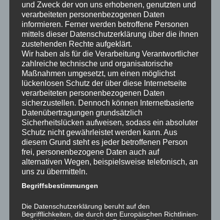
und Zweck der von uns erhobenen, genutzten und
dahingehen „sensibilisieren“ das Ihnen mögliche zu tun, die
verarbeiteten personenbezogenen Daten
Wohnung oder das Haus wohngesund zu erhalten – richtiges
informieren. Ferner werden betroffene Personen
Lüften und Heizen sind Dinge die unter anderem dazu
mittels dieser Datenschutzerklärung über die ihnen
zustehenden Rechte aufgeklärt.
beitragen. Zur Seite stehe ich Ihnen vor Ort, wann immer Sie
Wir haben als für die Verarbeitung Verantwortlicher
mich brauchen. Ob Sie Schimmelflecken oder eine nasse Wand
zahlreiche technische und organisatorische
entdeckt haben, ein akuter Schaden bspw. aufgrund einer
Maßnahmen umgesetzt, um einen möglichst
Extremwetterlage entstanden ist oder Sie ganz schlicht die
lückenlosen Schutz der über diese Internetseite
Qualität Ihrer eigenen oder künftigen Immobilie bewerten
verarbeiteten personenbezogenen Daten
sicherzustellen. Dennoch können Internetbasierte
möchten. All das ist Teil unseres ganzheitlichen Angebots. Sie
Datenübertragungen grundsätzlich
wissen immer, was, warum und womit wir die erforderlichen
Sicherheitslücken aufweisen, sodass ein absoluter
Arbeiten durchführen. Und – das ist elemtar wichtig – Sie
Schutz nicht gewährleistet werden kann. Aus
wissen bereits im Vorfeld was es kostet und wann die Arbeiten
diesem Grund steht es jeder betroffenen Person
fertiggestellt sind. Nur so entsteht finanzielle und zeitliche
frei, personenbezogene Daten auch auf
alternativen Wegen, beispielsweise telefonisch, an
Planungssicherheit. Geben Sie sich also nicht mit weniger
uns zu übermitteln.
zufrieden – Ihre Gesundheit und Ihre Immobilie sind es wert!
Garantiert!
Begriffsbestimmungen
Die Datenschutzerklärung beruht auf den
In diesem Sinne, herzliche Grüße aus Daun
Begrifflichkeiten, die durch den Europäischen Richtlinien-