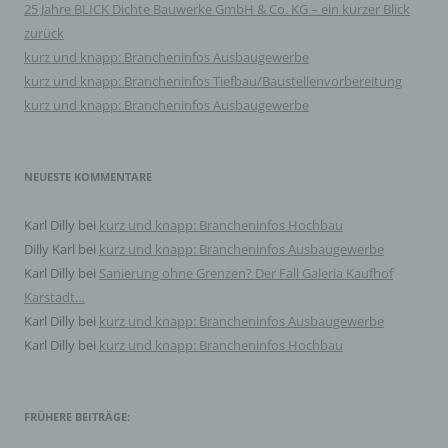
betroffenen Person, dem Verantwortlichen, dem
25 Jahre BLICK Dichte Bauwerke GmbH & Co. KG – ein kurzer Blick
Auftragsverarbeiter und den Personen, die unter der
zurück
unmittelbaren Verantwortung des Verantwortlichen oder
des Auftragsverarbeiters befugt sind, die
kurz und knapp: Brancheninfos Ausbaugewerbe
personenbezogenen Daten zu verarbeiten.
kurz und knapp: Brancheninfos Tiefbau/Baustellenvorbereitung
kurz und knapp: Brancheninfos Ausbaugewerbe
k) Einwilligung
Einwilligung ist jede von der betroffenen Person freiwillig
NEUESTE KOMMENTARE
für den bestimmten Fall in informierter Weise und
unmissverständlich abgegebene Willensbekundung in
Form einer Erklärung oder einer sonstigen eindeutigen
Karl Dilly
bei
kurz und knapp: Brancheninfos Hochbau
bestätigenden Handlung, mit der die betroffene Person
zu verstehen gibt, dass sie mit der Verarbeitung der sie
Dilly Karl
bei
kurz und knapp: Brancheninfos Ausbaugewerbe
betreffenden personenbezogenen Daten einverstanden
Karl Dilly
bei
Sanierung ohne Grenzen? Der Fall Galeria Kaufhof
ist.
Karstadt…
Karl Dilly
bei
kurz und knapp: Brancheninfos Ausbaugewerbe
Name und Anschrift des für die Verarbeitung
Karl Dilly
bei
kurz und knapp: Brancheninfos Hochbau
Verantwortlichen
Verantwortlicher im Sinne der Datenschutz-
Grundverordnung, sonstiger in den Mitgliedstaaten der
FRÜHERE BEITRÄGE:
Europäischen Union geltenden Datenschutzgesetze und
anderer Bestimmungen mit datenschutzrechtlichem