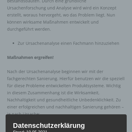
Bestandsbauten. Durch eine gründliche
Ursachenforschung und Analyse wird wird ein Konzept
erstellt, woraus hervorgeht, wo das Problem liegt. Nun
können wirksame Maßnahmen entwickelt und
durchgeführt werden.
Zur Ursachenanalyse einen Fachmann hinzuziehen
Maßnahmen ergreifen!
Nach der Ursachenanalyse beginnen wir mit der
fachgerechten Sanierung. Hierfür benutzen wir die speziell
für diese Probleme entwickelten Produktsysteme. Wichtig
in diesem Zusammenhang ist die Wirksamkeit,
Nachhaltigkeit und gesundheitliche Unbedenklichkeit. Zu
einer erfolgreichen und nachhaltigen Sanierung gehören –
je nach Ursache:
Datenschutzerklärung
Untersuchung von Feuchteursachen
Stand: 10.05.2021