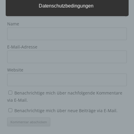
natürliche Person beziehen, zu bewerten, insbesondere,
Datenschutzbedingungen
um Aspekte bezüglich Arbeitsleistung, wirtschaftlicher
Lage, Gesundheit, persönlicher Vorlieben, Interessen,
Zuverlässigkeit, Verhalten, Aufenthaltsort oder
Ortswechsel dieser natürlichen Person zu analysieren
Name
oder vorherzusagen.
f) Pseudonymisierung
E-Mail-Adresse
Pseudonymisierung ist die Verarbeitung
personenbezogener Daten in einer Weise, auf welche
die personenbezogenen Daten ohne Hinzuziehung
Website
zusätzlicher Informationen nicht mehr einer spezifischen
betroffenen Person zugeordnet werden können, sofern
diese zusätzlichen Informationen gesondert aufbewahrt
werden und technischen und organisatorischen
Maßnahmen unterliegen, die gewährleisten, dass die
Benachrichtige mich über nachfolgende Kommentare
personenbezogenen Daten nicht einer identifizierten
via E-Mail.
oder identifizierbaren natürlichen Person zugewiesen
werden.
Benachrichtige mich über neue Beiträge via E-Mail.
g) Verantwortlicher oder für die Verarbeitung
Verantwortlicher