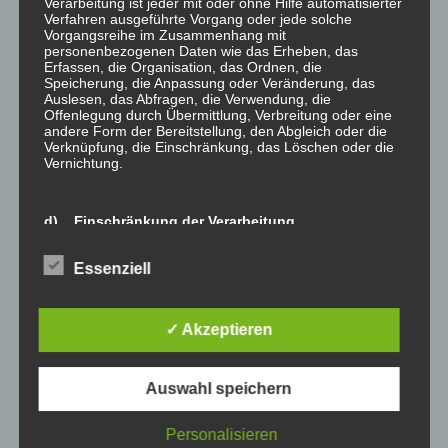
Verarbeitung ist jeder mit oder ohne Hilfe automatisierter
Verfahren ausgeführte Vorgang oder jede solche
Vorgangsreihe im Zusammenhang mit
personenbezogenen Daten wie das Erheben, das
Erfassen, die Organisation, das Ordnen, die
Speicherung, die Anpassung oder Veränderung, das
Beitragsnavigation
←
4 Jahre Internetpräsenz –
kurz und knapp:
Auslesen, das Abfragen, die Verwendung, die
Offenlegung durch Übermittlung, Verbreitung oder eine
Zahlen und Fakten dazu…
Brancheninfos
andere Form der Bereitstellung, den Abgleich oder die
Verknüpfung, die Einschränkung, das Löschen oder die
Ausbaugewerbe
→
Vernichtung.
d) Einschränkung der Verarbeitung
Schreibe einen Kommentar
Einschränkung der Verarbeitung ist die Markierung
Deine E-Mail-Adresse wird nicht veröffentlicht.
Essenziell
gespeicherter personenbezogener Daten mit dem Ziel,
Erforderliche Felder sind mit
*
markiert
ihre künftige Verarbeitung einzuschränken.
Kommentar
*
✓ Akzeptieren
e) Profiling
Auswahl speichern
Profiling ist jede Art der automatisierten Verarbeitung
personenbezogener Daten, die darin besteht, dass diese
personenbezogenen Daten verwendet werden, um
Personalisieren
bestimmte persönliche Aspekte, die sich auf eine