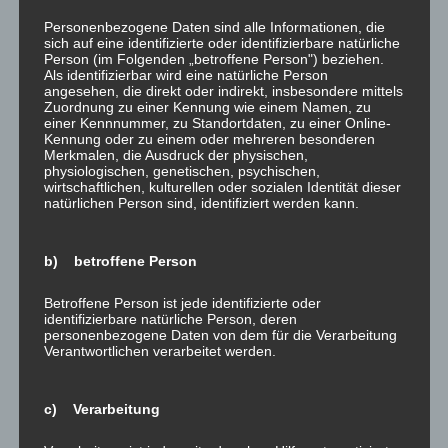
Das Jahr wäre geschafft!
2020 so gut wie
Personenbezogene Daten sind alle Informationen, die
sich auf eine identifizierte oder identifizierbare natürliche
– 2024 kann kommen!
geschafft! – Erkenntnis: A
Person (im Folgenden „betroffene Person") beziehen.
31. Dezember 2023
bissel was geht immer!
Als identifizierbar wird eine natürliche Person
In "was gibt es Neues?"
31. Dezember 2020
angesehen, die direkt oder indirekt, insbesondere mittels
In "was gibt es Neues?"
Zuordnung zu einer Kennung wie einem Namen, zu
einer Kennnummer, zu Standortdaten, zu einer Online-
Kennung oder zu einem oder mehreren besonderen
Merkmalen, die Ausdruck der physischen,
physiologischen, genetischen, psychischen,
wirtschaftlichen, kulturellen oder sozialen Identität dieser
natürlichen Person sind, identifiziert werden kann.
2016 ist fast geschafft –
b) betroffene Person
Zeit für einen kleinen
Rückblick…
Betroffene Person ist jede identifizierte oder
31. Dezember 2016
identifizierbare natürliche Person, deren
In "was gibt es Neues?"
personenbezogene Daten von dem für die Verarbeitung
Verantwortlichen verarbeitet werden.
Dieser Beitrag wurde am
31. Dezember 2018
unter
was gibt es
c) Verarbeitung
Neues?
veröffentlicht.