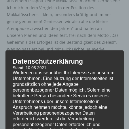
aus einem Pisspott keine Mokkatasse machen! Gerne sehe
ich mich in dem Vergleich in der Position des
Mokkatässchens – klein, besonders kräftig und immer
gerne genommen! Geniessen wir also alle die kleine
Atempause „zwischen den Jahren“ und halten an
unseren Plänen und Ideen fest, frei nach dem Motto „Das
Geheimnis des Erfolges ist die Beständigkeit des Zieles!“.
Was so passiert bei und mit Blick Dichte Bauwerke
erfahren Sie selbstverständlich auch in 2019 hier auf
Datenschutzerklärung
meiner Internetseite.
Stand: 10.05.2021
Wir freuen uns sehr über Ihr Interesse an unserem
So – nun ist er fertig, der letzte Blogbeitrag des Jahres 2018.
Unternehmen. Eine Nutzung der Internetseiten ist
Gerne möchte ich an der Stelle Wilhelm Busch zitieren:
grundsätzlich ohne jede Angabe
personenbezogener Daten möglich. Sofern eine
betroffene Person besondere Services unseres
Unternehmens über unsere Internetseite in
Will das Glück nach seinem Sinn
Anspruch nehmen möchte, könnte jedoch eine
dir was Gutes schenken,
Verarbeitung personenbezogener Daten
sage dank und nimm es hin
erforderlich werden. Ist die Verarbeitung
personenbezogener Daten erforderlich und
ohne viel Bedenken.