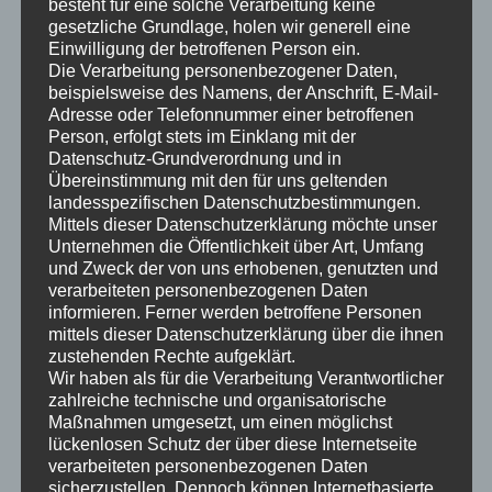
besteht für eine solche Verarbeitung keine
Jede Gabe sei begrüsst,
gesetzliche Grundlage, holen wir generell eine
doch vor allen Dingen
Einwilligung der betroffenen Person ein.
das, worum du dich bemühst
Die Verarbeitung personenbezogener Daten,
möge dir gelingen.
beispielsweise des Namens, der Anschrift, E-Mail-
Adresse oder Telefonnummer einer betroffenen
Person, erfolgt stets im Einklang mit der
Datenschutz-Grundverordnung und in
Ich werde nun zufrieden ein paar Tage Pause machen – ab
Übereinstimmung mit den für uns geltenden
Montag den 07. Januar bin ich wieder für Sie erreichbar. Ihnen
landesspezifischen Datenschutzbestimmungen.
möchte ich an dieser Stelle herzlich danken für das Vertrauen
Mittels dieser Datenschutzerklärung möchte unser
Unternehmen die Öffentlichkeit über Art, Umfang
und die angenehme Zusammenarbeit im zurückliegenden Jahr.
und Zweck der von uns erhobenen, genutzten und
Ihnen allen einen guten Rutsch und viel Glück in 2019!
verarbeiteten personenbezogenen Daten
informieren. Ferner werden betroffene Personen
Besten Gruß aus Daun und bis bald
mittels dieser Datenschutzerklärung über die ihnen
zustehenden Rechte aufgeklärt.
Wir haben als für die Verarbeitung Verantwortlicher
Wolfgang Blick
zahlreiche technische und organisatorische
Maßnahmen umgesetzt, um einen möglichst
lückenlosen Schutz der über diese Internetseite
verarbeiteten personenbezogenen Daten
sicherzustellen. Dennoch können Internetbasierte