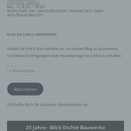
Form einer Erklärung oder einer sonstigen eindeutigen
+49 6592 958022
bestätigenden Handlung, mit der die betroffene Person
Mo - Fr 8:00 - 18:00
zu verstehen gibt, dass sie mit der Verarbeitung der sie
Außerhalb der Geschäftszeiten meldet sich mein
Anrufbeantworter.
betreffenden personenbezogenen Daten einverstanden
ist.
BLOG VIA E-MAIL ABONNIEREN
Name und Anschrift des für die Verarbeitung
Verantwortlichen
Geben Sie Ihre E-Mail-Adresse an, um diesen Blog zu abonnieren
Verantwortlicher im Sinne der Datenschutz-
und Benachrichtigungen über neue Beiträge via E-Mail zu erhalten.
Grundverordnung, sonstiger in den Mitgliedstaaten der
Europäischen Union geltenden Datenschutzgesetze und
anderer Bestimmungen mit datenschutzrechtlichem
E-
Charakter ist die:
Mail-
Wolfgang Blick Dichte Bauwerke
Wolfgang Blick
Adresse
Abonnieren
Fliederweg 10
54550 Daun
Deutschland
Schließe dich 30 anderen Abonnenten an
06592-958022
Cookies / SessionStorage / LocalStorage
25 Jahre - Blick Dichte Bauwerke
Die Internetseiten verwenden teilweise so genannte