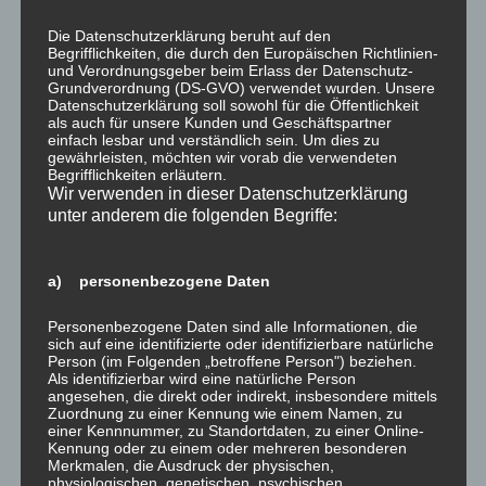
Brancheninfos
Brancheninfos
Ausbaugewerbe
Ausbaugewerbe
Die Datenschutzerklärung beruht auf den
Begrifflichkeiten, die durch den Europäischen Richtlinien-
5. August 2025
27. Juli 2020
und Verordnungsgeber beim Erlass der Datenschutz-
In "was gibt es Neues?"
In "was gibt es Neues?"
Grundverordnung (DS-GVO) verwendet wurden. Unsere
Datenschutzerklärung soll sowohl für die Öffentlichkeit
als auch für unsere Kunden und Geschäftspartner
einfach lesbar und verständlich sein. Um dies zu
gewährleisten, möchten wir vorab die verwendeten
Begrifflichkeiten erläutern.
Wir verwenden in dieser Datenschutzerklärung
unter anderem die folgenden Begriffe:
kurz und knapp:
Brancheninfos
Ausbaugewerbe
a) personenbezogene Daten
27. Februar 2025
In "was gibt es Neues?"
Personenbezogene Daten sind alle Informationen, die
sich auf eine identifizierte oder identifizierbare natürliche
Person (im Folgenden „betroffene Person") beziehen.
Dieser Beitrag wurde am
30. Januar 2019
unter
was gibt es Neues?
Als identifizierbar wird eine natürliche Person
angesehen, die direkt oder indirekt, insbesondere mittels
veröffentlicht.
Zuordnung zu einer Kennung wie einem Namen, zu
einer Kennnummer, zu Standortdaten, zu einer Online-
Kennung oder zu einem oder mehreren besonderen
Merkmalen, die Ausdruck der physischen,
physiologischen, genetischen, psychischen,