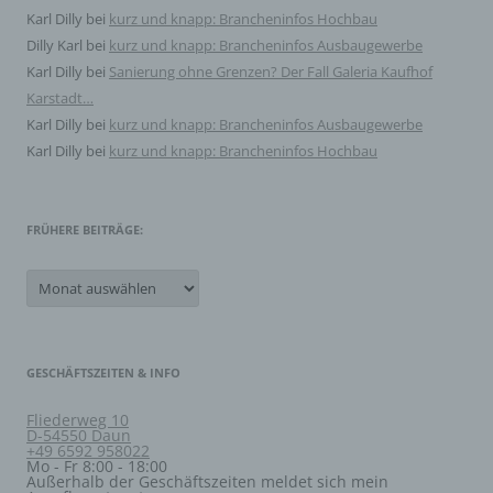
Recht der Mitgliedstaaten vorgesehen werden.
Karl Dilly
bei
kurz und knapp: Brancheninfos Hochbau
Dilly Karl
bei
kurz und knapp: Brancheninfos Ausbaugewerbe
h) Auftragsverarbeiter
Karl Dilly
bei
Sanierung ohne Grenzen? Der Fall Galeria Kaufhof
Karstadt…
Auftragsverarbeiter ist eine natürliche oder juristische
Karl Dilly
bei
kurz und knapp: Brancheninfos Ausbaugewerbe
Person, Behörde, Einrichtung oder andere Stelle, die
Karl Dilly
bei
kurz und knapp: Brancheninfos Hochbau
personenbezogene Daten im Auftrag des
Verantwortlichen verarbeitet.
FRÜHERE BEITRÄGE:
i) Empfänger
Frühere
Empfänger ist eine natürliche oder juristische Person,
Beiträge:
Behörde, Einrichtung oder andere Stelle, der
personenbezogene Daten offengelegt werden,
unabhängig davon, ob es sich bei ihr um einen Dritten
handelt oder nicht. Behörden, die im Rahmen eines
bestimmten Untersuchungsauftrags nach dem
GESCHÄFTSZEITEN & INFO
Unionsrecht oder dem Recht der Mitgliedstaaten
möglicherweise personenbezogene Daten erhalten,
Fliederweg 10
gelten jedoch nicht als Empfänger.
D-54550 Daun
+49 6592 958022
Mo - Fr 8:00 - 18:00
Außerhalb der Geschäftszeiten meldet sich mein
j) Dritter