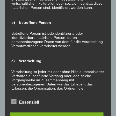
wirtschaftlichen, kulturellen oder sozialen Identität dieser
natürlichen Person sind, identifiziert werden kann.
Beitragsnavigation
←
2018 ist um – Ziel erreicht
Steigende Wasserstände –
und Zeit für eine kleine
Gefahr für Ihre Immobilie!
→
b) betroffene Person
Pause!
Betroffene Person ist jede identifizierte oder
identifizierbare natürliche Person, deren
personenbezogene Daten von dem für die Verarbeitung
Schreibe einen Kommentar
Verantwortlichen verarbeitet werden.
Deine E-Mail-Adresse wird nicht veröffentlicht.
Erforderliche Felder sind mit
*
markiert
c) Verarbeitung
Kommentar
*
Verarbeitung ist jeder mit oder ohne Hilfe automatisierter
Verfahren ausgeführte Vorgang oder jede solche
Vorgangsreihe im Zusammenhang mit
personenbezogenen Daten wie das Erheben, das
Erfassen, die Organisation, das Ordnen, die
Speicherung, die Anpassung oder Veränderung, das
Auslesen, das Abfragen, die Verwendung, die
Offenlegung durch Übermittlung, Verbreitung oder eine
Essenziell
andere Form der Bereitstellung, den Abgleich oder die
Verknüpfung, die Einschränkung, das Löschen oder die
Vernichtung.