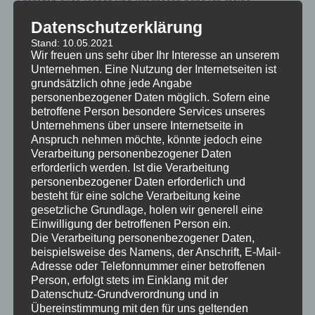
Entgegen aller Trends und Prognosen habe ich meine
geschäftlichen Entscheidungen immer schon autark und
Datenschutzerklärung
eigenverantwortlich getroffen. Geprägt aus Impulsen und
Stand: 10.05.2021
Erfahrungen, die ich gemeinsam aus der Arbeit für und mit
Wir freuen uns sehr über Ihr Interesse an unserem
Ihnen, den Kunden, sammeln konnte. Eigenverantwortlich
Unternehmen. Eine Nutzung der Internetseiten ist
grundsätzlich ohne jede Angabe
entscheiden und Handeln im Sinne des Netzwerkes – Werte, die
personenbezogener Daten möglich. Sofern eine
sich nicht gegenseitig ausschliessen! So werde ich´s auch künftig
betroffene Person besondere Services unseres
„handhaben“ und, wer weis? – vielleicht dient diese
Unternehmens über unsere Internetseite in
Arbeitsweise dem einen oder anderen als positiver Impuls für
Anspruch nehmen möchte, könnte jedoch eine
die eigene Arbeit – mich würde es freuen!
Verarbeitung personenbezogener Daten
erforderlich werden. Ist die Verarbeitung
personenbezogener Daten erforderlich und
In diesem Sinne, besten Gruß aus Daun
besteht für eine solche Verarbeitung keine
gesetzliche Grundlage, holen wir generell eine
Wolfgang Blick
Einwilligung der betroffenen Person ein.
Die Verarbeitung personenbezogener Daten,
beispielsweise des Namens, der Anschrift, E-Mail-
Adresse oder Telefonnummer einer betroffenen
Person, erfolgt stets im Einklang mit der
Datenschutz-Grundverordnung und in
Übereinstimmung mit den für uns geltenden