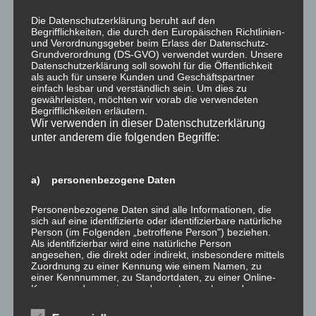
Die Datenschutzerklärung beruht auf den
Begrifflichkeiten, die durch den Europäischen Richtlinien-
und Verordnungsgeber beim Erlass der Datenschutz-
Grundverordnung (DS-GVO) verwendet wurden. Unsere
Name
Datenschutzerklärung soll sowohl für die Öffentlichkeit
als auch für unsere Kunden und Geschäftspartner
einfach lesbar und verständlich sein. Um dies zu
gewährleisten, möchten wir vorab die verwendeten
Begrifflichkeiten erläutern.
E-Mail-Adresse
Wir verwenden in dieser Datenschutzerklärung
unter anderem die folgenden Begriffe:
Website
a) personenbezogene Daten
Personenbezogene Daten sind alle Informationen, die
sich auf eine identifizierte oder identifizierbare natürliche
Benachrichtige mich über nachfolgende Kommentare
Person (im Folgenden „betroffene Person") beziehen.
via E-Mail.
Als identifizierbar wird eine natürliche Person
angesehen, die direkt oder indirekt, insbesondere mittels
Benachrichtige mich über neue Beiträge via E-Mail.
Zuordnung zu einer Kennung wie einem Namen, zu
einer Kennnummer, zu Standortdaten, zu einer Online-
Kennung oder zu einem oder mehreren besonderen
Merkmalen, die Ausdruck der physischen,
physiologischen, genetischen, psychischen,