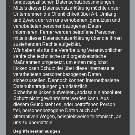
landesspezifischen Datenschutzbestimmungen.
Mittels dieser Datenschutzerklärung möchte unser
Unternehmen die Öffentlichkeit über Art, Umfang
und Zweck der von uns erhobenen, genutzten und
verarbeiteten personenbezogenen Daten
Beitragsnavigation
←
kurz und knapp:
Interessanter Fernsehbericht
informieren. Ferner werden betroffene Personen
Brancheninfos
zum Thema
mittels dieser Datenschutzerklärung über die ihnen
zustehenden Rechte aufgeklärt.
Ausbaugewerbe
Schimmelbeseitigung
→
Wir haben als für die Verarbeitung Verantwortlicher
zahlreiche technische und organisatorische
Maßnahmen umgesetzt, um einen möglichst
lückenlosen Schutz der über diese Internetseite
Schreibe einen Kommentar
verarbeiteten personenbezogenen Daten
sicherzustellen. Dennoch können Internetbasierte
Deine E-Mail-Adresse wird nicht veröffentlicht.
Erforderliche Felder sind mit
*
markiert
Datenübertragungen grundsätzlich
Sicherheitslücken aufweisen, sodass ein absoluter
Kommentar
*
Schutz nicht gewährleistet werden kann. Aus
diesem Grund steht es jeder betroffenen Person
frei, personenbezogene Daten auch auf
alternativen Wegen, beispielsweise telefonisch, an
uns zu übermitteln.
Begriffsbestimmungen