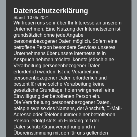
Datenschutzerklärung
Werte erhalten –
Eine Frage der
Stand: 10.05.2021
Perspektiven schaffen…
Perspektive – Wert der
Wir freuen uns sehr über Ihr Interesse an unserem
17. Juli 2018
Bauwerkserhaltung und
Unternehmen. Eine Nutzung der Internetseiten ist
In "was gibt es Neues?"
-sanierung
grundsätzlich ohne jede Angabe
9. Juni 2017
personenbezogener Daten möglich. Sofern eine
In "was gibt es Neues?"
betroffene Person besondere Services unseres
Unternehmens über unsere Internetseite in
Anspruch nehmen möchte, könnte jedoch eine
Verarbeitung personenbezogener Daten
erforderlich werden. Ist die Verarbeitung
personenbezogener Daten erforderlich und
besteht für eine solche Verarbeitung keine
Endspurt in die letzte
gesetzliche Grundlage, holen wir generell eine
Adventswoche…
Einwilligung der betroffenen Person ein.
14. Dezember 2015
Die Verarbeitung personenbezogener Daten,
In "was gibt es Neues?"
beispielsweise des Namens, der Anschrift, E-Mail-
Adresse oder Telefonnummer einer betroffenen
Person, erfolgt stets im Einklang mit der
Dieser Beitrag wurde am
11. Februar 2019
unter
was gibt es Neues?
Datenschutz-Grundverordnung und in
veröffentlicht.
Übereinstimmung mit den für uns geltenden