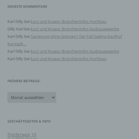
NEUESTE KOMMENTARE
d) Einschränkung der Verarbeitung
Karl Dilly
bei
kurz und knapp: Brancheninfos Hochbau
Einschränkung der Verarbeitung ist die Markierung
Dilly Karl
bei
kurz und knapp: Brancheninfos Ausbaugewerbe
gespeicherter personenbezogener Daten mit dem Ziel,
Karl Dilly
bei
Sanierung ohne Grenzen? Der Fall Galeria Kaufhof
ihre künftige Verarbeitung einzuschränken.
Karstadt…
Karl Dilly
bei
kurz und knapp: Brancheninfos Ausbaugewerbe
e) Profiling
Karl Dilly
bei
kurz und knapp: Brancheninfos Hochbau
Profiling ist jede Art der automatisierten Verarbeitung
personenbezogener Daten, die darin besteht, dass diese
personenbezogenen Daten verwendet werden, um
FRÜHERE BEITRÄGE:
bestimmte persönliche Aspekte, die sich auf eine
natürliche Person beziehen, zu bewerten, insbesondere,
um Aspekte bezüglich Arbeitsleistung, wirtschaftlicher
Frühere
Lage, Gesundheit, persönlicher Vorlieben, Interessen,
Beiträge:
Zuverlässigkeit, Verhalten, Aufenthaltsort oder
Ortswechsel dieser natürlichen Person zu analysieren
oder vorherzusagen.
GESCHÄFTSZEITEN & INFO
f) Pseudonymisierung
Fliederweg 10
D-54550 Daun