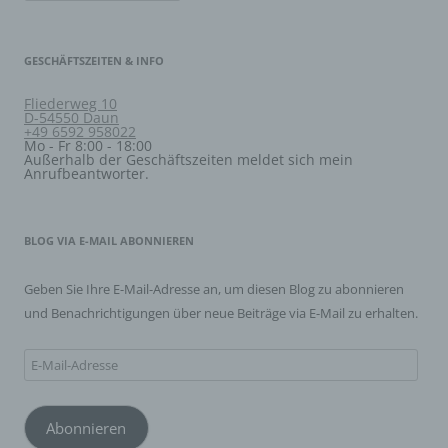
j) Dritter
GESCHÄFTSZEITEN & INFO
Dritter ist eine natürliche oder juristische Person,
Fliederweg 10
Behörde, Einrichtung oder andere Stelle außer der
D-54550 Daun
betroffenen Person, dem Verantwortlichen, dem
+49 6592 958022
Auftragsverarbeiter und den Personen, die unter der
Mo - Fr 8:00 - 18:00
unmittelbaren Verantwortung des Verantwortlichen oder
Außerhalb der Geschäftszeiten meldet sich mein
Anrufbeantworter.
des Auftragsverarbeiters befugt sind, die
personenbezogenen Daten zu verarbeiten.
BLOG VIA E-MAIL ABONNIEREN
k) Einwilligung
Geben Sie Ihre E-Mail-Adresse an, um diesen Blog zu abonnieren
Einwilligung ist jede von der betroffenen Person freiwillig
für den bestimmten Fall in informierter Weise und
und Benachrichtigungen über neue Beiträge via E-Mail zu erhalten.
unmissverständlich abgegebene Willensbekundung in
Form einer Erklärung oder einer sonstigen eindeutigen
bestätigenden Handlung, mit der die betroffene Person
E-
zu verstehen gibt, dass sie mit der Verarbeitung der sie
Mail-
betreffenden personenbezogenen Daten einverstanden
ist.
Adresse
Abonnieren