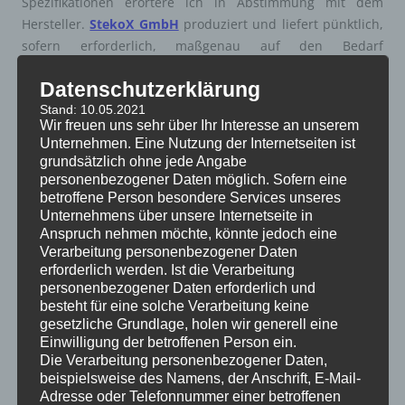
Spezifikationen erörtere ich in Abstimmung mit dem
Hersteller.
StekoX GmbH
produziert und liefert pünktlich,
sofern erforderlich, maßgenau auf den Bedarf
abgestimmte Produktsysteme. Das sämtliche Prüfzeugnisse
Datenschutzerklärung
und Zulassungen zur Verfügung stehen, ist
Stand: 10.05.2021
selbstverständlich.
Wir freuen uns sehr über Ihr Interesse an unserem
Unternehmen. Eine Nutzung der Internetseiten ist
So besteht Sicherheit von Beginn der Abdichtungsmaßnahme
grundsätzlich ohne jede Angabe
(Planung) über die Ausführung, bis hin zur Nutzung, sowohl für
personenbezogener Daten möglich. Sofern eine
die Verarbeiter als auch für den Immobilieneigentümer bzw. -
betroffene Person besondere Services unseres
Unternehmens über unsere Internetseite in
Bewohner. Die sich aus der Arbeit ergebenden Empfehlungen
Anspruch nehmen möchte, könnte jedoch eine
zeigen uns immer wieder aufs neue, das unser langfistig
Verarbeitung personenbezogener Daten
ausgelegtes Konzept rundum überzeugt. Das verstehen wir – die
erforderlich werden. Ist die Verarbeitung
Netzwerkkollegen und ich – unter ganzheitlicher Beratung und
personenbezogener Daten erforderlich und
Betreuung. Darauf konnten Sie sich in den letzten 15 Jahren
besteht für eine solche Verarbeitung keine
gesetzliche Grundlage, holen wir generell eine
verlassen – und können es auch in Zukunft!
Einwilligung der betroffenen Person ein.
Die Verarbeitung personenbezogener Daten,
Besten Gruß aus Daun
beispielsweise des Namens, der Anschrift, E-Mail-
Adresse oder Telefonnummer einer betroffenen