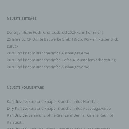
dieser Internetseite nutzerfreundlichere Services
bereitstellen, die ohne die Cookie-Setzung nicht
möglich wären.
NEUESTE BEITRÄGE
Mittels eines Cookies können die Informationen
und Angebote auf unserer Internetseite im Sinne
des Benutzers optimiert werden. Cookies
Der alljährliche Rück- und -ausblick! 2026 kann kommen!
ermöglichen uns, wie bereits erwähnt, die
25 Jahre BLICK Dichte Bauwerke GmbH & Co. KG – ein kurzer Blick
Benutzer unserer Internetseite wiederzuerkennen.
zurück
Zweck dieser Wiedererkennung ist es, den
kurz und knapp: Brancheninfos Ausbaugewerbe
Nutzern die Verwendung unserer Internetseite zu
erleichtern. Der Benutzer einer Internetseite, die
kurz und knapp: Brancheninfos Tiefbau/Baustellenvorbereitung
Cookies verwendet, muss beispielsweise nicht bei
kurz und knapp: Brancheninfos Ausbaugewerbe
jedem Besuch der Internetseite erneut seine
Zugangsdaten eingeben, weil dies von der
Internetseite und dem auf dem Computersystem
NEUESTE KOMMENTARE
des Benutzers abgelegten Cookie übernommen
wird. Ein weiteres Beispiel ist das Cookie eines
Warenkorbes im Online-Shop. Der Online-Shop
Karl Dilly
bei
kurz und knapp: Brancheninfos Hochbau
merkt sich die Artikel, die ein Kunde in den
Dilly Karl
bei
kurz und knapp: Brancheninfos Ausbaugewerbe
virtuellen Warenkorb gelegt hat, über ein Cookie.
Karl Dilly
bei
Sanierung ohne Grenzen? Der Fall Galeria Kaufhof
Die betroffene Person kann die Setzung von
Karstadt…
Cookies durch unsere Internetseite jederzeit
mittels einer entsprechenden Einstellung des