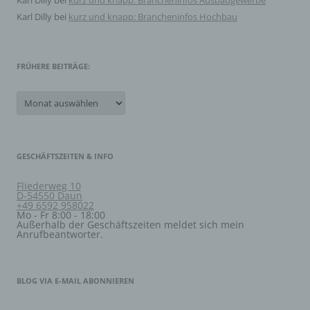
Karl Dilly
bei
kurz und knapp: Brancheninfos Ausbaugewerbe
genutzten Internetbrowsers verhindern und damit
Karl Dilly
bei
kurz und knapp: Brancheninfos Hochbau
der Setzung von Cookies dauerhaft
widersprechen. Ferner können bereits gesetzte
Cookies jederzeit über einen Internetbrowser oder
FRÜHERE BEITRÄGE:
andere Softwareprogramme gelöscht werden. Dies
ist in allen gängigen Internetbrowsern möglich.
Frühere
Deaktiviert die betroffene Person die Setzung von
Beiträge:
Cookies in dem genutzten Internetbrowser, sind
unter Umständen nicht alle Funktionen unserer
Internetseite vollumfänglich nutzbar.
Erfassung von allgemeinen Daten und
GESCHÄFTSZEITEN & INFO
Informationen
Fliederweg 10
D-54550 Daun
Die Internetseite erfasst mit jedem Aufruf der
+49 6592 958022
Internetseite durch eine betroffene Person oder ein
Mo - Fr 8:00 - 18:00
automatisiertes System eine Reihe von allgemeinen
Außerhalb der Geschäftszeiten meldet sich mein
Daten und Informationen. Diese allgemeinen Daten und
Anrufbeantworter.
Informationen werden in den Logfiles des Servers
gespeichert. Erfasst werden können die (1) verwendeten
Browsertypen und Versionen, (2) das vom zugreifenden
System verwendete Betriebssystem, (3) die
BLOG VIA E-MAIL ABONNIEREN
Internetseite, von welcher ein zugreifendes System auf
unsere Internetseite gelangt (sogenannte Referrer), (4)
die Unterwebseiten, welche über ein zugreifendes