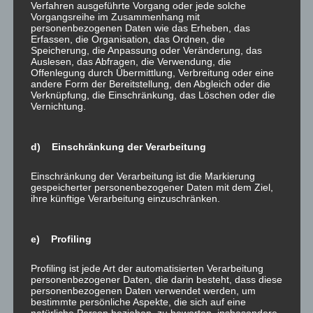
Verfahren ausgeführte Vorgang oder jede solche
Vorgangsreihe im Zusammenhang mit
Dieser Beitrag wurde am
26. Oktober 2021
unter
was gibt es Neues?
personenbezogenen Daten wie das Erheben, das
Erfassen, die Organisation, das Ordnen, die
veröffentlicht.
Speicherung, die Anpassung oder Veränderung, das
Auslesen, das Abfragen, die Verwendung, die
Offenlegung durch Übermittlung, Verbreitung oder eine
andere Form der Bereitstellung, den Abgleich oder die
Verknüpfung, die Einschränkung, das Löschen oder die
Vernichtung.
Beitragsnavigation
←
Messbar trocken – nach 14
kurz und knapp:
d) Einschränkung der Verarbeitung
Tagen!
Brancheninfos Hochbau
→
Einschränkung der Verarbeitung ist die Markierung
gespeicherter personenbezogener Daten mit dem Ziel,
ihre künftige Verarbeitung einzuschränken.
Ein Gedanke zu „
Ohne Windenergie geht es nicht!
“
e) Profiling
Karl Dilly
2. November 2021 um 17:58 Uhr
Profiling ist jede Art der automatisierten Verarbeitung
personenbezogener Daten, die darin besteht, dass diese
personenbezogenen Daten verwendet werden, um
bestimmte persönliche Aspekte, die sich auf eine
natürliche Person beziehen, zu bewerten, insbesondere,