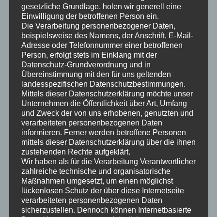
Ergebnis auch in der Vielzahl der kleinen Lösungen erkennen
gesetzliche Grundlage, holen wir generell eine
und umsetzen. Den Weg bewußt gehen, stetig lernen und besser
Einwilligung der betroffenen Person ein.
werden. Kleinwindenergieanlagen sind nur eine Möglichkeit.
Die Verarbeitung personenbezogener Daten,
beispielsweise des Namens, der Anschrift, E-Mail-
Sehen sicher auch nicht schön aus, sind aber auch nicht weithin
Adresse oder Telefonnummer einer betroffenen
sichtbar. Tun aber was sie sollen: Energie produzieren. Also,
Person, erfolgt stets im Einklang mit der
wenn wir wollen, lässt sich was bewegen. Darüber hinaus gilt,
Datenschutz-Grundverordnung und in
Sie als eifriger Leser meines Blogs wissen das, die günstigste
Übereinstimmung mit den für uns geltenden
Energie ist die, die wir gar nicht erst verbrauchen. Was zum
landesspezifischen Datenschutzbestimmungen.
Mittels dieser Datenschutzerklärung möchte unser
Sparen nötig ist, finden Sie bspw. auf dieser Internetseite – wo
Unternehmen die Öffentlichkeit über Art, Umfang
Sie doch grade schon mal hier sind! Wenn Sie möchten, sage ich
und Zweck der von uns erhobenen, genutzten und
Ihnen, in welchem Zustand sich Ihre Immobilie befindet.
verarbeiteten personenbezogenen Daten
Genaue Analysen zeigen Schwachstellen. Gemeinsam finden wir
informieren. Ferner werden betroffene Personen
dann die Lösung die zum Bauwerk und Ihrem Geldbeutel passt.
mittels dieser Datenschutzerklärung über die ihnen
zustehenden Rechte aufgeklärt.
Vielleicht investieren Sie ja das was noch übrigbleibt in die
Wir haben als für die Verarbeitung Verantwortlicher
Energieproduktion? Eine interessante Anlage in Ihre Zukunft
zahlreiche technische und organisatorische
und Unabhängigkeit wäre es garantiert!
Maßnahmen umgesetzt, um einen möglichst
lückenlosen Schutz der über diese Internetseite
In diesem Sinne – besten Gruß aus Daun
verarbeiteten personenbezogenen Daten
sicherzustellen. Dennoch können Internetbasierte