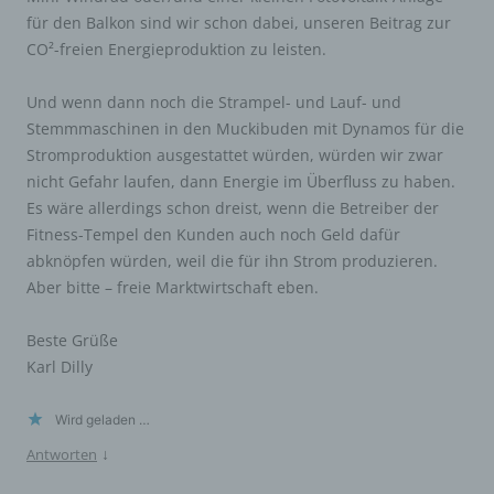
unabhängig davon, ob es sich bei ihr um einen Dritten
für den Balkon sind wir schon dabei, unseren Beitrag zur
handelt oder nicht. Behörden, die im Rahmen eines
CO²-freien Energieproduktion zu leisten.
bestimmten Untersuchungsauftrags nach dem
Unionsrecht oder dem Recht der Mitgliedstaaten
möglicherweise personenbezogene Daten erhalten,
Und wenn dann noch die Strampel- und Lauf- und
gelten jedoch nicht als Empfänger.
Stemmmaschinen in den Muckibuden mit Dynamos für die
Stromproduktion ausgestattet würden, würden wir zwar
j) Dritter
nicht Gefahr laufen, dann Energie im Überfluss zu haben.
Es wäre allerdings schon dreist, wenn die Betreiber der
Dritter ist eine natürliche oder juristische Person,
Fitness-Tempel den Kunden auch noch Geld dafür
Behörde, Einrichtung oder andere Stelle außer der
betroffenen Person, dem Verantwortlichen, dem
abknöpfen würden, weil die für ihn Strom produzieren.
Auftragsverarbeiter und den Personen, die unter der
Aber bitte – freie Marktwirtschaft eben.
unmittelbaren Verantwortung des Verantwortlichen oder
des Auftragsverarbeiters befugt sind, die
personenbezogenen Daten zu verarbeiten.
Beste Grüße
Karl Dilly
k) Einwilligung
Wird geladen …
Einwilligung ist jede von der betroffenen Person freiwillig
für den bestimmten Fall in informierter Weise und
↓
Antworten
unmissverständlich abgegebene Willensbekundung in
Form einer Erklärung oder einer sonstigen eindeutigen