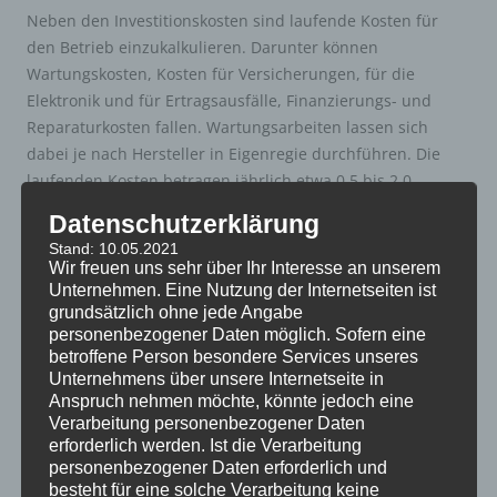
Neben den Investitionskosten sind laufende Kosten für
den Betrieb einzukalkulieren. Darunter können
Wartungskosten, Kosten für Versicherungen, für die
Elektronik und für Ertragsausfälle, Finanzierungs- und
Reparaturkosten fallen. Wartungsarbeiten lassen sich
dabei je nach Hersteller in Eigenregie durchführen. Die
laufenden Kosten betragen jährlich etwa 0,5 bis 2,0
Prozent der Investitionskosten in Abhängigkeit von
Datenschutzerklärung
Hersteller, Versicherungsleistung und Kreditoption.
Stand: 10.05.2021
Wir freuen uns sehr über Ihr Interesse an unserem
„Wie Sie sehen – Sie sehen nichts!“ – So könnte man´s
Unternehmen. Eine Nutzung der Internetseiten ist
grundsätzlich ohne jede Angabe
umschreiben. Etwas weniger negativ ausgedrückt: Die
personenbezogener Daten möglich. Sofern eine
Ideallösung für die Energiewende gibt´s – aber nicht umsonst!
betroffene Person besondere Services unseres
Im Gegenteil. Wir werden wohl was dafür tun müssen! Wir –
Unternehmens über unsere Internetseite in
Alle! Genau darum geht´s! Müßig, zu erwarten das sich ohne
Anspruch nehmen möchte, könnte jedoch eine
konkretes Umdenken was verändern lässt. Positiv: Jeder
Verarbeitung personenbezogener Daten
erforderlich werden. Ist die Verarbeitung
Einzelne von uns kann was tun – jetzt sofort! Wir müssen nur
personenbezogener Daten erforderlich und
mal weg vom ewigen „Schwarz-Weiss-Denken“. Das Ideal im
besteht für eine solche Verarbeitung keine