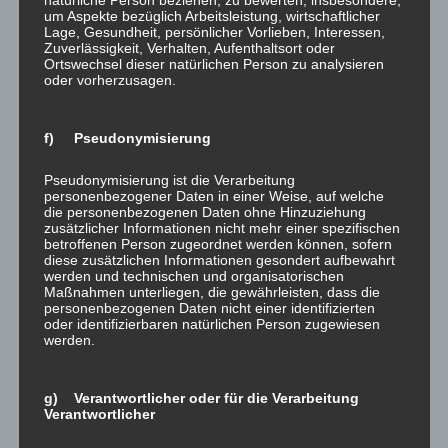
Lieber Herr Blick,
um Aspekte bezüglich Arbeitsleistung, wirtschaftlicher
Lage, Gesundheit, persönlicher Vorlieben, Interessen,
Zuverlässigkeit, Verhalten, Aufenthaltsort oder
über steigende Benzinpreise und fehlende Wind-
Ortswechsel dieser natürlichen Person zu analysieren
Großanlagen und Pendlerpauschale und Mietendeckel und
oder vorherzusagen.
Zuschüsse zum E-Auto und das Fahrrad als Heilsbringer
für Verkehr und Klima und Förderungen und … wird täglich
f) Pseudonymisierung
im Fernsehen stundenlang berichtet. Und es wird
gestritten – jedoch noch nicht jeder gegen jeden. Da ist
Pseudonymisierung ist die Verarbeitung
noch Luft für 237 weitere Talk-Runden, schließlich müssen
personenbezogener Daten in einer Weise, auf welche
die personenbezogenen Daten ohne Hinzuziehung
sich ja die vielen Neuen im Bundestag und in der
zusätzlicher Informationen nicht mehr einer spezifischen
Regierung noch dem Wahlvolk bundesweit bekannt
betroffenen Person zugeordnet werden können, sofern
diese zusätzlichen Informationen gesondert aufbewahrt
machen. Noch wissen die direkt Gewählten und die Listen-
werden und technischen und organisatorischen
Kandidaten noch nicht so richtig, in welchem
Maßnahmen unterliegen, die gewährleisten, dass die
personenbezogenen Daten nicht einer identifizierten
Fachausschuss sie demnächst aktiv sein werden, aber eine
oder identifizierbaren natürlichen Person zugewiesen
Meinung zu wirklich jedem Thema wird frei von Wissen
werden.
und Kompetenz schon mal zur besten TV-Zeit abgegeben.
Was bringt es?
g) Verantwortlicher oder für die Verarbeitung
Verantwortlicher
Was so gut wie nie angeregt wird das, was sowohl