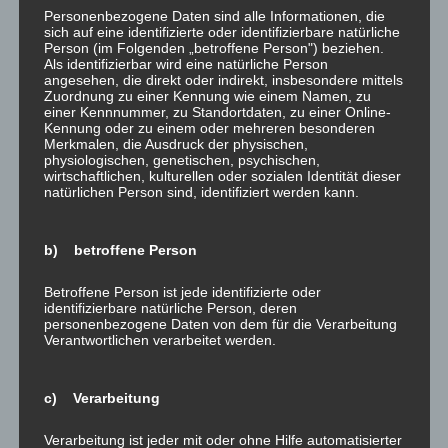
Personenbezogene Daten sind alle Informationen, die
Ähnliche Beiträge
sich auf eine identifizierte oder identifizierbare natürliche
Person (im Folgenden „betroffene Person") beziehen.
Als identifizierbar wird eine natürliche Person
angesehen, die direkt oder indirekt, insbesondere mittels
Zuordnung zu einer Kennung wie einem Namen, zu
einer Kennnummer, zu Standortdaten, zu einer Online-
Kennung oder zu einem oder mehreren besonderen
Merkmalen, die Ausdruck der physischen,
kurz und knapp:
kurz und knapp:
physiologischen, genetischen, psychischen,
Brancheninfos
Brancheninfos –
wirtschaftlichen, kulturellen oder sozialen Identität dieser
natürlichen Person sind, identifiziert werden kann.
erneuerbare Energien
erneuerbare Energien
6. September 2018
30. August 2015
In "was gibt es Neues?"
In "was gibt es Neues?"
b) betroffene Person
Betroffene Person ist jede identifizierte oder
identifizierbare natürliche Person, deren
personenbezogene Daten von dem für die Verarbeitung
Verantwortlichen verarbeitet werden.
kurz und knapp: Infos –
Erneuerbare Energien
c) Verarbeitung
28. Februar 2019
In "was gibt es Neues?"
Verarbeitung ist jeder mit oder ohne Hilfe automatisierter